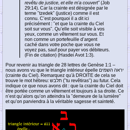
revêtu de justice, et elle m'a couvert"
(Job
29:14). Car la crainte est désignée par le
terme "tzedek" (justice) comme il est
connu. C’est pourquoi il a dit ici
précisément : "et que la crainte du Ciel
soit sur vous". Qu’elle soit visible à vos
yeux, comme un vêtement sur vous. Et
non comme un portefeuille d’argent
caché dans votre poche que vous ne
voyez pas, sauf pour payer vos débiteurs.
(Fin de citation) (Hasdei Avot 1:3).
Pour revenir au triangle de 28 lettres de Genèse 1:1 –
nous avons vu que le triangle intérieur épelle
יראה השמים
(crainte du Ciel). Remarquez qu'à DROITE de cela se
trouve le mot hébreu:
תלבש
("tu revêtiras") au futur. Cela
indique ce que nous avons dit : que la crainte du Ciel doit
être portée comme un vêtement et toujours à sa droite. Ce
n’est qu’alors qu’on atteindra la "demeure de la lumière"
et qu’on parviendra à la véritable sagesse et sainteté.