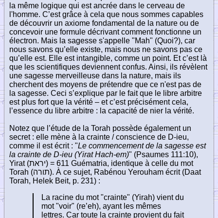
la même logique qui est ancrée dans le cerveau de
l'homme. C’est grâce à cela que nous sommes capables
de découvrir un axiome fondamental de la nature ou de
concevoir une formule décrivant comment fonctionne un
électron. Mais la sagesse s'appelle "Mah" (Quoi?), car
nous savons qu’elle existe, mais nous ne savons pas ce
qu’elle est. Elle est intangible, comme un point. Et c’est là
que les scientifiques deviennent confus. Ainsi, ils révèlent
une sagesse merveilleuse dans la nature, mais ils
cherchent des moyens de prétendre que ce n'est pas de
la sagesse. Ceci s’explique par le fait que le libre arbitre
est plus fort que la vérité – et c’est précisément cela,
l’essence du libre arbitre : la capacité de nier la vérité.
Notez que l’étude de la Torah possède également un
secret : elle mène à la crainte / conscience de D-ieu,
comme il est écrit : "
Le commencement de la sagesse est
la crainte de D-ieu (Yirat Hach-em)
" (Psaumes 111:10),
Yirat
(יראת)
= 611 Guématria, identique à celle du mot
Torah
(תורה)
. À ce sujet, Rabénou Yerouham écrit (Daat
Torah, Helek Beit, p. 231) :
La racine du mot "crainte" (Yirah) vient du
mot "voir" (re’eh), ayant les mêmes
lettres. Car toute la crainte provient du fait