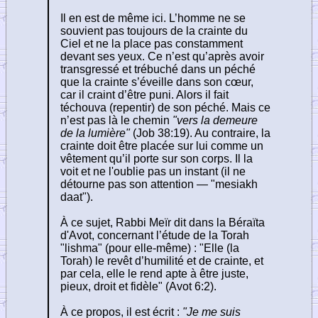
Il en est de même ici. L’homme ne se
souvient pas toujours de la crainte du
Ciel et ne la place pas constamment
devant ses yeux. Ce n’est qu’après avoir
transgressé et trébuché dans un péché
que la crainte s’éveille dans son cœur,
car il craint d’être puni. Alors il fait
téchouva (repentir) de son péché. Mais ce
n’est pas là le chemin
"vers la demeure
de la lumière"
(Job 38:19). Au contraire, la
crainte doit être placée sur lui comme un
vêtement qu’il porte sur son corps. Il la
voit et ne l'oublie pas un instant (il ne
détourne pas son attention — "mesiakh
daat").
À ce sujet, Rabbi Meïr dit dans la Béraïta
d'Avot, concernant l’étude de la Torah
"lishma" (pour elle-même) : "Elle (la
Torah) le revêt d’humilité et de crainte, et
par cela, elle le rend apte à être juste,
pieux, droit et fidèle" (Avot 6:2).
À ce propos, il est écrit :
"Je me suis