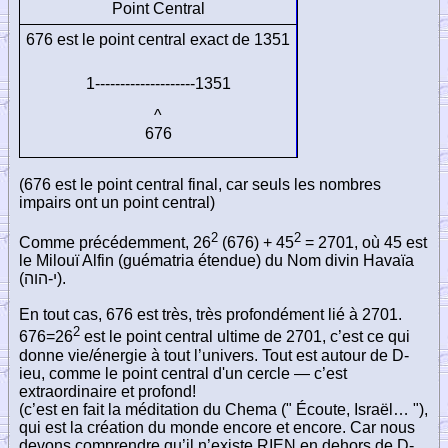
Point Central
676 est le point central exact de 1351
1--------------------1351
^
676
(676 est le point central final, car seuls les nombres
impairs ont un point central)
2
2
Comme précédemment, 26
(676) + 45
= 2701, où 45 est
le Milouï Alfin (guématria étendue) du Nom divin Havaïa
(
י-הוה
).
En tout cas, 676 est très, très profondément lié à 2701.
2
676=26
est le point central ultime de 2701, c’est ce qui
donne vie/énergie à tout l’univers. Tout est autour de D-
ieu, comme le point central d'un cercle — c’est
extraordinaire et profond!
(c’est en fait la méditation du Chema (" Écoute, Israël… "),
qui est la création du monde encore et encore. Car nous
devons comprendre qu’il n’existe RIEN en dehors de D-