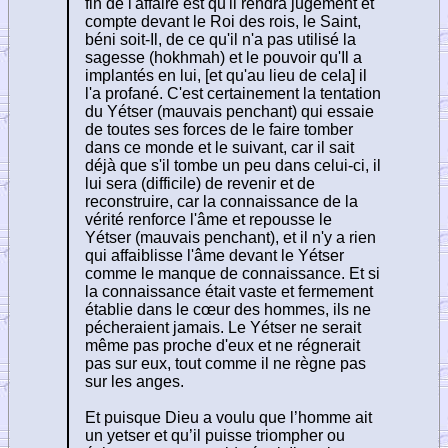
fin de l'affaire est qu'il rendra jugement et
compte devant le Roi des rois, le Saint,
béni soit-Il, de ce qu'il n'a pas utilisé la
sagesse (hokhmah) et le pouvoir qu'Il a
implantés en lui, [et qu'au lieu de cela] il
l'a profané. C'est certainement la tentation
du Yétser (mauvais penchant) qui essaie
de toutes ses forces de le faire tomber
dans ce monde et le suivant, car il sait
déjà que s'il tombe un peu dans celui-ci, il
lui sera (difficile) de revenir et de
reconstruire, car la connaissance de la
vérité renforce l'âme et repousse le
Yétser (mauvais penchant), et il n'y a rien
qui affaiblisse l'âme devant le Yétser
comme le manque de connaissance. Et si
la connaissance était vaste et fermement
établie dans le cœur des hommes, ils ne
pécheraient jamais. Le Yétser ne serait
même pas proche d'eux et ne régnerait
pas sur eux, tout comme il ne règne pas
sur les anges.
Et puisque Dieu a voulu que l’homme ait
un yetser et qu’il puisse triompher ou