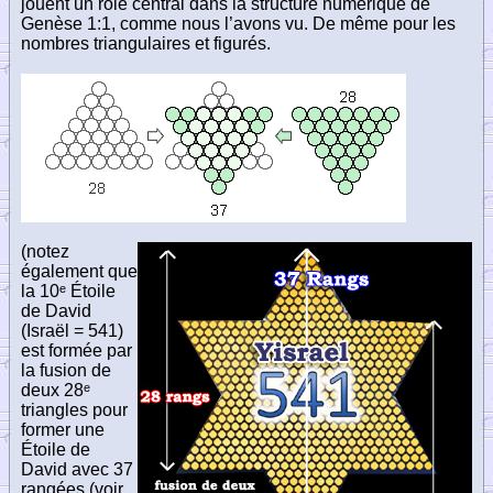
jouent un rôle central dans la structure numérique de
Genèse 1:1, comme nous l’avons vu. De même pour les
nombres triangulaires et figurés.
(notez
également que
la 10ᵉ Étoile
de David
(Israël = 541)
est formée par
la fusion de
deux 28ᵉ
triangles pour
former une
Étoile de
David avec 37
rangées (voir