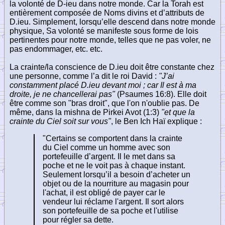
la volonté de D-ieu dans notre monde. Car la Torah est
entièrement composée de Noms divins et d’attributs de
D.ieu. Simplement, lorsqu’elle descend dans notre monde
physique, Sa volonté se manifeste sous forme de lois
pertinentes pour notre monde, telles que ne pas voler, ne
pas endommager, etc. etc.
La crainte/la conscience de D.ieu doit être constante chez
une personne, comme l’a dit le roi David :
"J’ai
constamment placé D.ieu devant moi ; car Il est à ma
droite, je ne chancellerai pas"
(Psaumes 16:8). Elle doit
être comme son "bras droit", que l'on n'oublie pas. De
même, dans la mishna de Pirkei Avot (1:3)
"et que la
crainte du Ciel soit sur vous"
, le Ben Ich Haï explique :
"Certains se comportent dans la crainte
du Ciel comme un homme avec son
portefeuille d’argent. Il le met dans sa
poche et ne le voit pas à chaque instant.
Seulement lorsqu’il a besoin d’acheter un
objet ou de la nourriture au magasin pour
l'achat, il est obligé de payer car le
vendeur lui réclame l'argent. Il sort alors
son portefeuille de sa poche et l'utilise
pour régler sa dette.