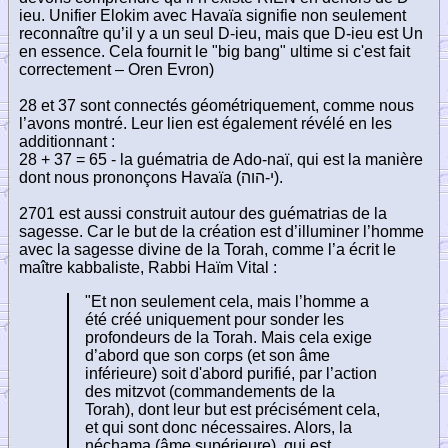
ieu. Unifier Elokim avec Havaïa signifie non seulement
reconnaître qu’il y a un seul D-ieu, mais que D-ieu est Un
en essence. Cela fournit le "big bang" ultime si c'est fait
correctement – Oren Evron)
28 et 37 sont connectés géométriquement, comme nous
l’avons montré. Leur lien est également révélé en les
additionnant :
28 + 37 = 65 - la guématria de Ado-naï, qui est la manière
dont nous prononçons Havaïa (
י-הוה
).
2701 est aussi construit autour des guématrias de la
sagesse. Car le but de la création est d’illuminer l’homme
avec la sagesse divine de la Torah, comme l’a écrit le
maître kabbaliste, Rabbi Haïm Vital :
"Et non seulement cela, mais l’homme a
été créé uniquement pour sonder les
profondeurs de la Torah. Mais cela exige
d’abord que son corps (et son âme
inférieure) soit d'abord purifié, par l’action
des mitzvot (commandements de la
Torah), dont leur but est précisément cela,
et qui sont donc nécessaires. Alors, la
néchama (âme supérieure), qui est