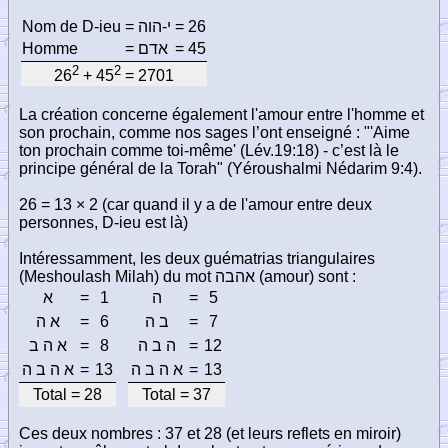
Nom de D-ieu
=
י-הוה
=
26
Homme
=
אדם
=
45
2
2
26
+ 45
= 2701
La création concerne également l'amour entre l'homme et
son prochain, comme nos sages l’ont enseigné : "'Aime
ton prochain comme toi-même' (Lév.19:18) - c’est là le
principe général de la Torah" (Yéroushalmi Nédarim 9:4).
26 = 13 × 2 (car quand il y a de l'amour entre deux
personnes, D-ieu est là)
Intéressamment, les deux guématrias triangulaires
(Meshoulash Milah) du mot
אהבה
(amour) sont :
א
=
1
ה
=
5
א ה
=
6
ב ה
=
7
א ה ב
=
8
ה ב ה
=
12
א ה ב ה
=
13
א ה ב ה
=
13
Total = 28
Total = 37
Ces deux nombres : 37 et 28 (et leurs reflets en miroir)