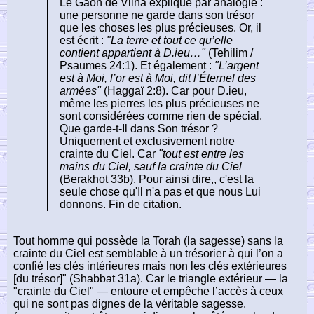
Le Gaon de Vilna explique par analogie :
une personne ne garde dans son trésor
que les choses les plus précieuses. Or, il
est écrit :
"La terre et tout ce qu’elle
contient appartient à D.ieu…"
(Tehilim /
Psaumes 24:1). Et également :
"L’argent
est à Moi, l’or est à Moi, dit l’Éternel des
armées"
(Haggaï 2:8). Car pour D.ieu,
même les pierres les plus précieuses ne
sont considérées comme rien de spécial.
Que garde-t-Il dans Son trésor ?
Uniquement et exclusivement notre
crainte du Ciel. Car
"tout est entre les
mains du Ciel, sauf la crainte du Ciel
(Berakhot 33b). Pour ainsi dire,, c'est la
seule chose qu'Il n'a pas et que nous Lui
donnons. Fin de citation.
Tout homme qui possède la Torah (la sagesse) sans la
crainte du Ciel est semblable à un trésorier à qui l’on a
confié les clés intérieures mais non les clés extérieures
[du trésor]" (Shabbat 31a). Car le triangle extérieur — la
"crainte du Ciel" — entoure et empêche l’accès à ceux
qui ne sont pas dignes de la véritable sagesse.