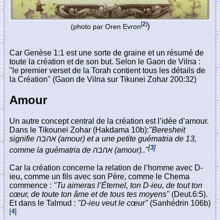
[
2
]
)
(photo par Oren Evron
Car Genèse 1:1 est une sorte de graine et un résumé de
toute la création et de son but. Selon le Gaon de Vilna :
"le premier verset de la Torah contient tous les détails de
la Création" (Gaon de Vilna sur Tikunei Zohar 200:32)
Amour
Un autre concept central de la création est l’idée d’amour.
Dans le Tikounei Zohar (Hakdama 10b):
"Beresheit
signifie
אהבה
(amour) et a une petite guématria de 13,
[
3
]
comme la guématria de
אהבה
(amour).."
Car la création concerne la relation de l’homme avec D-
ieu, comme un fils avec son Père, comme le Chema
commence :
"Tu aimeras l’Éternel, ton D-ieu, de tout ton
cœur, de toute ton âme et de tous tes moyens"
(Deut.6:5).
Et dans le Talmud :
"D-ieu veut le cœur"
(Sanhédrin 106b)
[
4
]