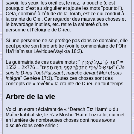
savoir, les yeux, les oreilles, le nez, la bouche (c’est
pourquoi c’est au singulier et ajoute les mots "pour toi").
Cela, combiné à l’étude de la Torah, est ce qui conduit à
la crainte du Ciel. Car regarder des mauvaises choses et
le bavardage inutiles, etc. retire la sainteté d’une
personne et l’éloigne de D-ieu.
Si une personne ne se protège pas dans ce domaine, elle
peut perdre son libre arbitre (voir le commentaire de l’Ohr
Ha’Haïm sur Lévitique/Vayikra 18:2).
La guématria de ces quatre mots :
"תִּתֶּן לְךָ֙ בְּכָל שְׁעָרֶ֔יךָ"
=
1552 = 2×776 =
"אֲנִי אֵ-ל שַׁ-דַּי הִתְהַלֵּךְ לְפָנַי וֶהְיֵה תָמִים"
("
Je
suis le D-ieu Tout-Puissant ; marche devant Moi et sois
intègre
" Genèse 17:1). Toutes ces choses sont des
concepts de « revêtir » la crainte de D-ieu en tout temps.
Arbre de la vie
Voici un extrait éclairant de « *Derech Etz Haïm* » du
Maître kabbaliste, le Rav Moshe ‘Haïm Luzzatto, qui met
en lumière de nombreuses choses dont nous avons
discuté dans cette série :