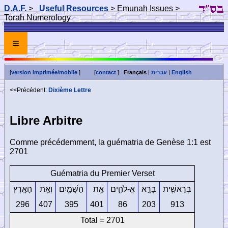
D.A.F.
>
Useful Resources
> Emunah Issues >
Torah Numerology
≡
[
version imprimée/mobile
]
[
contact
]
Français
|
עברית
|
English
<<Précédent:
Dixième Lettre
Libre Arbitre
Comme précédemment, la guématria de Genèse 1:1 est
2701
Guématria du Premier Verset
בְּרֵאשִׁ֖ית
בָּרָ֣א
אֱ-לֹהִ֑ים
אֵ֥ת
הַשָּׁמַ֖יִם
וְאֵ֥ת
הָאָֽרֶץ
296
407
395
401
86
203
913
Total = 2701