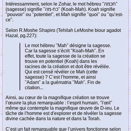
Intéressamment, selon le Zohar, le mot hébreu "
חכמה
"
(sagesse) signifie "
כח-מה
" (Koah-Mah).
Koah
signifie
"pouvoir" ou "potentiel", et
Mah
signifie "quoi" ou "qu’est-
ce".
Selon R.Moshe Shapiro (Tehilah LeMoshe biour agadot
Hazal, pg.227):
Le mot hébreu "Mah" désigne la sagesse.
Car la sagesse s’écrit "Koah-Mah". En
effet, toute la sagesse de la création se
trouve en potentiel (Koah) dans les
racines de la création et doit être révélée.
Qui est censé révéler ce Mah (cette
sagesse) ? C’est l’homme, et ainsi
"Adam" a la guématria "Mah". Fin de
citation...
Ainsi, au cœur de la magnifique création se trouve
l’œuvre la plus remarquable : l’esprit humain, "l'œil"
même qui contemple la magnifique œuvre de D-ieu. Le
tâche de l'homme est d'explorer et de révéler la sagesse
divine cachée dans la nature et dans la Torah.
C’est un fait remarquable que l’univers fonctionne selon