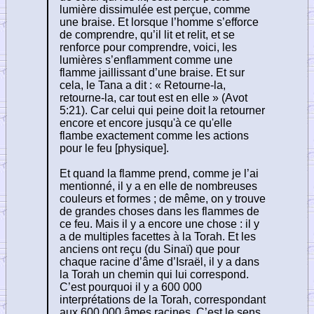
lumière dissimulée est perçue, comme
une braise. Et lorsque l’homme s’efforce
de comprendre, qu’il lit et relit, et se
renforce pour comprendre, voici, les
lumières s’enflamment comme une
flamme jaillissant d’une braise. Et sur
cela, le Tana a dit : « Retourne-la,
retourne-la, car tout est en elle » (Avot
5:21). Car celui qui peine doit la retourner
encore et encore jusqu'à ce qu'elle
flambe exactement comme les actions
pour le feu [physique].
Et quand la flamme prend, comme je l’ai
mentionné, il y a en elle de nombreuses
couleurs et formes ; de même, on y trouve
de grandes choses dans les flammes de
ce feu. Mais il y a encore une chose : il y
a de multiples facettes à la Torah. Et les
anciens ont reçu (du Sinaï) que pour
chaque racine d’âme d’Israël, il y a dans
la Torah un chemin qui lui correspond.
C’est pourquoi il y a 600 000
interprétations de la Torah, correspondant
aux 600 000 âmes racines. C’est le sens