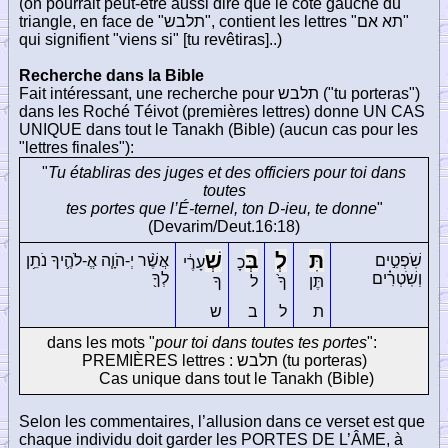
(on pourrait peut-être aussi dire que le côté gauche du
triangle, en face de
"תלבש"
, contient les lettres
"תא אם"
qui signifient "viens si" [tu revêtiras]..)
Recherche dans la Bible
Fait intéressant, une recherche pour
תלבש
("tu porteras")
dans les Roché Téivot (premières lettres) donne UN CAS
UNIQUE dans tout le Tanakh (Bible) (aucun cas pour les
"lettres finales"):
"
Tu établiras des juges et des officiers pour toi dans
toutes
tes portes que l’É-ternel, ton D-ieu, te donne
"
(Devarim/Deut.16:18)
תִּ
לְ
בְּ
שְׁ
שֹֽׁפְטִ֣ים
אֲשֶׁ֨ר יְ-הֹוָ֧ה אֱ-לֹהֶ֛יךָ נֹתֵ֥ן
כָ
עָרֶ֔י
וְשֹֽׁטְרִ֗ים
לְךָ֖
תֶּן
ךָ֙
ל
ךָ
ת
ל
ב
ש
dans les mots "
pour toi dans toutes tes portes
":
PREMIÈRES lettres :
תלבש
(tu porteras)
Cas unique dans tout le Tanakh (Bible)
Selon les commentaires, l’allusion dans ce verset est que
chaque individu doit garder les PORTES DE L’ÂME, à