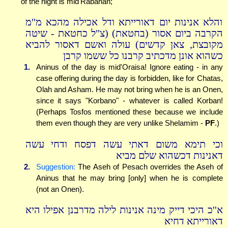
of the night is mid'Rabanan;
והלא אנינות יום דאורייתא ודל אכילה מהכא מ''מ
הקרבה ביום אסור (בחטאת) (צ"ל כחטאת - שיטה
מקובצת, צאן קדשים) עולה ואשם דאסור להביא
כשהוא אונן מדכתיב קרבנו כל ששמו קרבן
1.
Aninus of the day is mid'Oraisa! Ignore eating - in any
case offering during the day is forbidden, like for Chatas,
Olah and Asham. He may not bring when he is an Onen,
since it says "Korbano" - whatever is called Korban!
(Perhaps Tosfos mentioned these because we include
them even though they are very unlike Shelamim -
PF
.)
וכי תימא משום דאתי עשה דפסח ודחי עשה
דאנינות דכשהוא שלם מביא
2.
Suggestion:
The Aseh of Pesach overrides the Aseh of
Aninus that he may bring [only] when he is complete
(not an Onen).
א''כ היכי דייק מינה אנינות לילה מדרבנן אפילו היא
דאורייתא דחיא