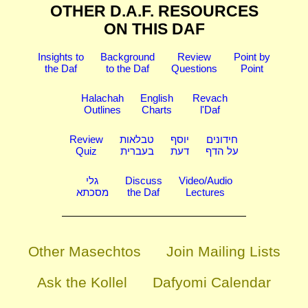
OTHER D.A.F. RESOURCES
ON THIS DAF
Insights to
Background
Review
Point by
the Daf
to the Daf
Questions
Point
Halachah
English
Revach
Outlines
Charts
l'Daf
Review
טבלאות
יוסף
חידונים
Quiz
בעברית
דעת
על הדף
גלי
Discuss
Video/Audio
מסכתא
the Daf
Lectures
Other Masechtos
Join Mailing Lists
Ask the Kollel
Dafyomi Calendar