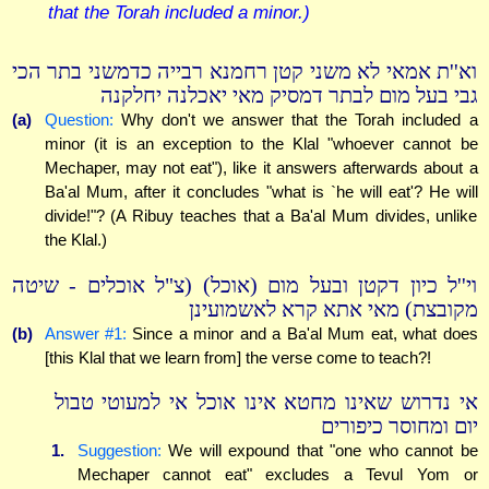
that the Torah included a minor.)
וא''ת אמאי לא משני קטן רחמנא רבייה כדמשני בתר הכי
גבי בעל מום לבתר דמסיק מאי יאכלנה יחלקנה
(a)
Question:
Why don't we answer that the Torah included a
minor (it is an exception to the Klal "whoever cannot be
Mechaper, may not eat"), like it answers afterwards about a
Ba'al Mum, after it concludes "what is `he will eat'? He will
divide!"? (A Ribuy teaches that a Ba'al Mum divides, unlike
the Klal.)
וי''ל כיון דקטן ובעל מום (אוכל) (צ"ל אוכלים - שיטה
מקובצת) מאי אתא קרא לאשמועינן
(b)
Answer #1:
Since a minor and a Ba'al Mum eat, what does
[this Klal that we learn from] the verse come to teach?!
אי נדרוש שאינו מחטא אינו אוכל אי למעוטי טבול
יום ומחוסר כיפורים
1.
Suggestion:
We will expound that "one who cannot be
Mechaper cannot eat" excludes a Tevul Yom or