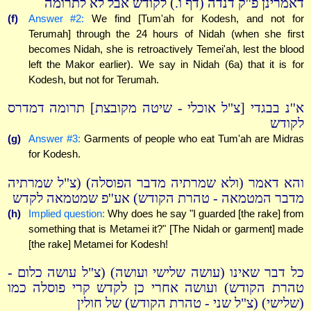
דאמרינן פ''ק דנדה (דף ו.) לקודש אבל לא לתרומה
(f)
Answer #2:
We find [Tum'ah for Kodesh, and not for
Terumah] through the 24 hours of Nidah (when she first
becomes Nidah, she is retroactively Temei'ah, lest the blood
left the Makor earlier). We say in Nidah (6a) that it is for
Kodesh, but not for Terumah.
א''נ בבגדי [צ"ל אוכלי - שיטה מקובצת] תרומה דמדרס
לקודש
(g)
Answer #3:
Garments of people who eat Tum'ah are Midras
for Kodesh.
והא דאמר (ולא שמרתיה מדבר הפוסלה) (צ"ל שמרתיה
מדבר המטמאה - טהרת הקודש) אע''פ שמטמאה לקדש
(h)
Implied question:
Why does he say "I guarded [the rake] from
something that is Metamei it?" [The Nidah or garment] made
[the rake] Metamei for Kodesh!
כל דבר שאינו (עושה שלישי ועושה) (צ"ל עושה כלום -
טהרת הקודש) ועושה אחרי כן לקדש קרי פוסלה כמו
(שלישי) (צ"ל שני - טהרת הקודש) של חולין