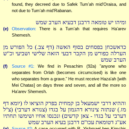
found, they decreed due to Safek Tum'ah mid'Oraisa, and
not due to Tum'ah mid'Rabanan.
ומיהו יש טומאה דרבנן דבעיא הערב שמש
(e)
Observation:
There is a Tum'ah that requires Ha'arev
Shemesh.
כדאשכחן בפסחים בסוף האשה (דף צב.) כל הפורש מן
הערלה כפורש מן הקבר דבעי הזאה שלישי ושביעי וכ''ש
הערב שמש
(f)
Source #1:
We find in Pesachim (92a) "anyone who
separates from Orlah (becomes circumcised) is like one
who separates from a grave." He must receive Haza'ah [with
Mei Chatas] on days three and seven, and all the more so
Ha'arev Shemesh.
וההיא דרבי ישמעאל בן קמחית בפרק הוציאו לו (יומא דף
מז.) שנתזה צינורא דהגמון על בגדו (צנורא דערבי) (צ"ל
דערבי על בגדו - צאן קדשים) ונכנסו אחיו ושימשו תחתיו
אע''ג דטומאת עכו''ם דרבנן בעיא הערב שמש
(g)
Source #2:
A case occurred with R. Yishmael ben Kimchis