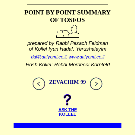
POINT BY POINT SUMMARY
OF TOSFOS
prepared by Rabbi Pesach Feldman
of Kollel Iyun Hadaf, Yerushalayim
daf@dafyomi.co.il
,
www.dafyomi.co.il
Rosh Kollel: Rabbi Mordecai Kornfeld
ZEVACHIM 99
ASK THE
KOLLEL