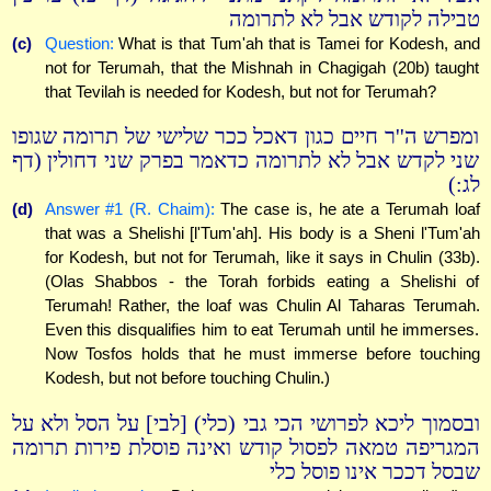
טבילה לקודש אבל לא לתרומה
(c)
Question:
What is that Tum'ah that is Tamei for Kodesh, and
not for Terumah, that the Mishnah in Chagigah (20b) taught
that Tevilah is needed for Kodesh, but not for Terumah?
ומפרש ה''ר חיים כגון דאכל ככר שלישי של תרומה שגופו
שני לקדש אבל לא לתרומה כדאמר בפרק שני דחולין (דף
לג:)
(d)
Answer #1 (R. Chaim):
The case is, he ate a Terumah loaf
that was a Shelishi [l'Tum'ah]. His body is a Sheni l'Tum'ah
for Kodesh, but not for Terumah, like it says in Chulin (33b).
(Olas Shabbos - the Torah forbids eating a Shelishi of
Terumah! Rather, the loaf was Chulin Al Taharas Terumah.
Even this disqualifies him to eat Terumah until he immerses.
Now Tosfos holds that he must immerse before touching
Kodesh, but not before touching Chulin.)
ובסמוך ליכא לפרושי הכי גבי (כלי) [לבי] על הסל ולא על
המגריפה טמאה לפסול קודש ואינה פוסלת פירות תרומה
שבסל דככר אינו פוסל כלי