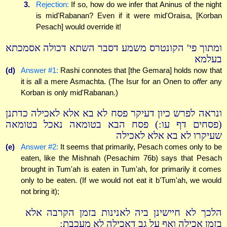
3.
Rejection:
If so, how do we infer that Aninus of the night
is mid'Rabanan? Even if it were mid'Oraisa, [Korban
Pesach] would override it!
ומתוך פי' הקונטרס משמע דסבר השתא דכולה אסמכתא
בעלמא
(d)
Answer #1:
Rashi connotes that [the Gemara] holds now that
it is all a mere Asmachta. (The Isur for an Onen to
offer
any
Korban is only mid'Rabanan.)
ונראה לפרש כיון דעיקר פסח לא בא אלא לאכילה כדתנן
(פסחים דף עו:) פסח הבא בטומאה נאכל בטומאה
שעיקרו לא בא אלא לאכילה
(e)
Answer #2:
It seems that primarily, Pesach comes only to be
eaten, like the Mishnah (Pesachim 76b) says that Pesach
brought in Tum'ah is eaten in Tum'ah, for primarily it comes
only to be eaten. (If we would not eat it b'Tum'ah, we would
not bring it);
הלכך לא חיישינן ביה לאנינות בזמן הקרבה אלא
בזמן אכילה ואף על גב דאכילה לא מעכבת: