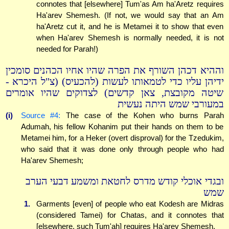
connotes that [elsewhere] Tum'as Am ha'Aretz requires
Ha'arev Shemesh. (If not, we would say that an Am
ha'Aretz cut it, and he is Metamei it to show that even
when Ha'arev Shemesh is normally needed, it is not
needed for Parah!)
וההיא דכהן השורף את הפרה שהיו אחיו הכהנים סומכין
ידיהן עליו כדי לטמאותו לעשות (להכעיס) (צ"ל היכרא -
שיטה מקובצת, צאן קדשים) לצדוקים שהיו אומרים
במעורבי שמש היתה נעשית
(i)
Source #4:
The case of the Kohen who burns Parah
Adumah, his fellow Kohanim put their hands on them to be
Metamei him, for a Heker (overt disproval) for the Tzedukim,
who said that it was done only through people who had
Ha'arev Shemesh;
ובגדי אוכלי קודש מדרס לחטאת ומשמע דבעי הערב
שמש
1.
Garments [even] of people who eat Kodesh are Midras
(considered Tamei) for Chatas, and it connotes that
[elsewhere, such Tum'ah] requires Ha'arev Shemesh.