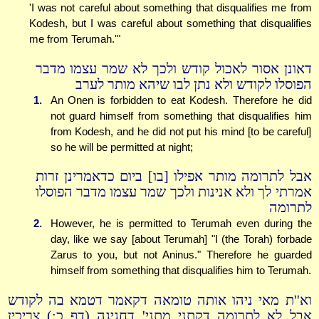
'I was not careful about something that disqualifies me from
Kodesh, but I was careful about something that disqualifies
me from Terumah.'"
דאונן אסור לאכול קודש ולכך לא שמר עצמו מדבר
הפוסלו לקודש ולא נתן לבו שיהא מותר לערב
1.
An Onen is forbidden to eat Kodesh. Therefore he did
not guard himself from something that disqualifies him
from Kodesh, and he did not put his mind [to be careful]
so he will be permitted at night;
אבל לתרומה מותר אפילו [בו] ביום כדאמרינן זרות
אמרתי לך ולא אנינות ולכך שמר עצמו מדבר הפוסלו
לתרומה
2.
However, he is permitted to Terumah even during the
day, like we say [about Terumah] "I (the Torah) forbade
Zarus to you, but not Aninus." Therefore he guarded
himself from something that disqualifies him to Terumah.
וא''ת מאי ניהו אותה טומאה דקאמר דטמא בה לקודש
אבל לא לתרומה דקתני מתני' דחגיגה (דף כ:) צריכין