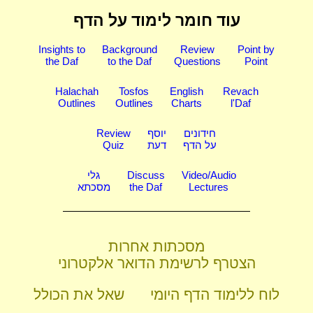
עוד חומר לימוד על הדף
Insights to
Background
Review
Point by
the Daf
to the Daf
Questions
Point
Halachah
Tosfos
English
Revach
Outlines
Outlines
Charts
l'Daf
חידונים
יוסף
Review
על הדף
דעת
Quiz
Video/Audio
Discuss
גלי
Lectures
the Daf
מסכתא
מסכתות אחרות
הצטרף לרשימת הדואר אלקטרוני
לוח ללימוד הדף היומי
שאל את הכולל