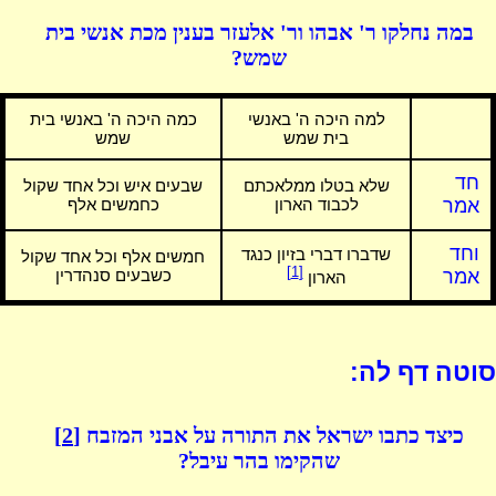
במה נחלקו ר' אבהו ור' אלעזר בענין מכת אנשי בית
שמש?
למה היכה ה' באנשי
כמה היכה ה' באנשי בית
בית שמש
שמש
חד
שלא בטלו ממלאכתם
שבעים איש וכל אחד שקול
אמר
לכבוד הארון
כחמשים אלף
וחד
שדברו דברי בזיון כנגד
חמשים אלף וכל אחד שקול
[1]
אמר
כשבעים סנהדרין
הארון
סוטה דף לה:
כיצד כתבו ישראל את התורה על אבני המזבח
[2]
שהקימו בהר עיבל?