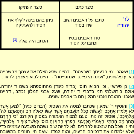
כיצד כתבו
כיצד העתיקו
לר'
כתבו על האבנים ושוב
ניתן בהם בינה לקלף את
יהודה
שדו בסיד
הסיד ולהעתיקה
סדו האבנים בסיד
[3]
הכתב היה נגלה
וכתבו על הסיד
[1]
שאמרו "מי הכעיסך כשכעסת" - דהיינו שלא הצלת את עצמך מהשבייה
בארץ פלשתים, "ועתה מי פייסך שנתפייסת" - דהיינו לבוא מעצמך לחזור.
[2]
כן פירש"י, וכן הביאו תוס' (בד"ה כיצד) מהתוספתא בשם ר' יהודה.
אולם בירושלמי תני בדברי ר' יהודה, שעל אבני המלון נכתבו, דהיינו
שאבני המזבח ואבני המלון הם ב' אבנים שונים.
[3]
והוסיף ר' שמעון שכתבו למטה את הפסוק (דברים כ:יח) "לְמַעַן אֲשֶׁר
לֹא יְלַמְּדוּ אֶתְכֶם לַעֲשׂוֹת כְּכֹל תּוֹעֲבֹתָם אֲשֶׁר עָשׂוּ לֵאלֹהֵיהֶם וַחֲטָאתֶם לַה'
אֱלֹהֵיכֶם", ופסוק זה נותן טעם למצוה האמורה בפסוק הקודם: "כִּי הַחֲרֵם
תַּחֲרִימֵם הַחִתִּי וְהָאֱמֹרִי הַכְּנַעֲנִי וְהַפְּרִזִּי הַחִוִּי וְהַיְבוּסִי כַּאֲשֶׁר צִוְּךָ ה' אֱלֹהֶיךָ",
והיינו שכל מה שנצטוו להחרים ולא לחיות שום נשמה משבעה עממים כדי
שלא ילמדונו את דרכיהם הרעים, ומזה למדנו שאם היו חוזרים בתשובה