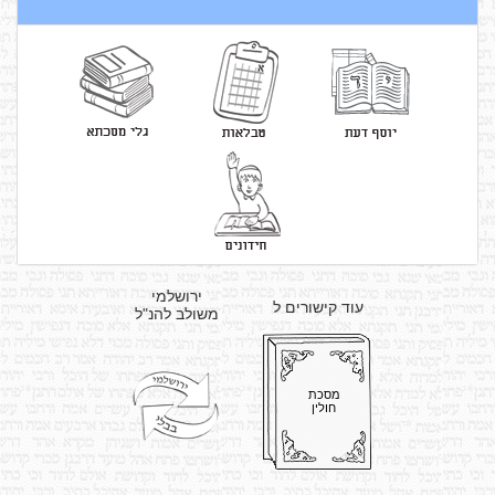
ירושלמי
עוד קישורים ל
משולב להנ"ל
מסכת
חולין