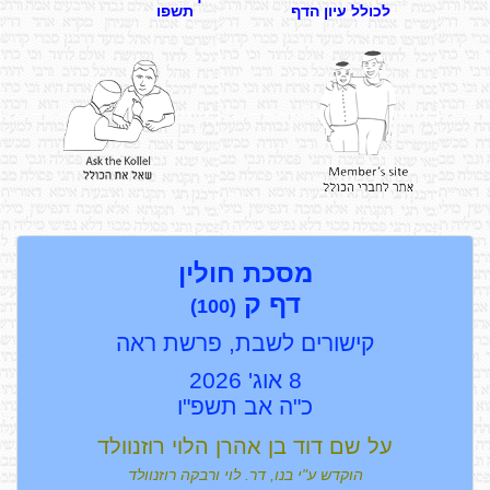
לכולל עיון הדף
תשפו
מסכת חולין
דף
ק
(100)
קישורים לשבת, פרשת ראה
8 אוג' 2026
כ"ה אב תשפ"ו
על שם דוד בן אהרן הלוי רוזנוולד
הוקדש ע"י בנו, דר. לוי ורבקה רוזנוולד