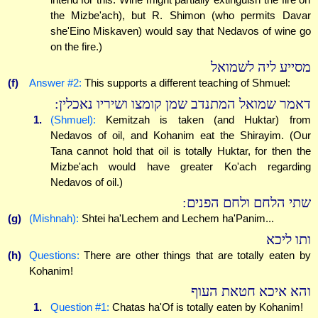
the Mizbe'ach), but R. Shimon (who permits Davar
she'Eino Miskaven) would say that Nedavos of wine go
on the fire.)
מסייע ליה לשמואל
(f)
Answer #2:
This supports a different teaching of Shmuel:
דאמר שמואל המתנדב שמן קומצו ושיריו נאכלין:
1.
(Shmuel):
Kemitzah is taken (and Huktar) from
Nedavos of oil, and Kohanim eat the Shirayim. (Our
Tana cannot hold that oil is totally Huktar, for then the
Mizbe'ach would have greater Ko'ach regarding
Nedavos of oil.)
שתי הלחם ולחם הפנים:
(g)
(Mishnah):
Shtei ha'Lechem and Lechem ha'Panim...
ותו ליכא
(h)
Questions:
There are other things that are totally eaten by
Kohanim!
והא איכא חטאת העוף
1.
Question #1:
Chatas ha'Of is totally eaten by Kohanim!