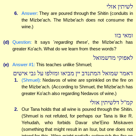
לשיתין אזלי
6.
Answer:
They are poured through the Shitin (conduits in
the Mizbe'ach. The Mizbe'ach does not consume the
wine.)
ומאי בזו
(d)
Question:
It says '
regarding these
', the Mizbe'ach has
greater Ko'ach. What do we learn from these words?
לאפוקי מדשמואל
(e)
Answer #1:
This teaches unlike Shmuel;
דאמר שמואל המתנדב יין מביאו ומזלפו על גבי אישים
1.
(Shmuel):
Nedavos of wine are sprinkled on the fire on
the Mizbe'ach. (According to Shmuel, the Mizbe'ach has
greater Ko'ach also regarding Nedavos of wine.)
קמ"ל דלשיתין אזלי
2.
Our Tana holds that all wine is poured through the Shitin.
(Shmuel is not refuted, for perhaps our Tana is like R.
Yehudah, who forbids Davar she'Eino Miskaven
(something that might result in an Isur, but one does not
intend for this. Wine might partially extinguish the fire on