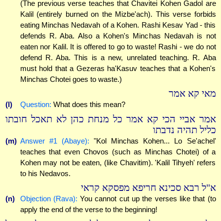
(The previous verse teaches that Chavitei Kohen Gadol are
Kalil (entirely burned on the Mizbe'ach). This verse forbids
eating Minchas Nedavah of a Kohen. Rashi Kesav Yad - this
defends R. Aba. Also a Kohen's Minchas Nedavah is not
eaten nor Kalil. It is offered to go to waste! Rashi - we do not
defend R. Aba. This is a new, unrelated teaching. R. Aba
must hold that a Gezeras ha'Kasuv teaches that a Kohen's
Minchas Chotei goes to waste.)
מאי קא אמר
(l)
Question:
What does this mean?
אמר אביי הכי קא אמר כל מנחת כהן לא תאכל חובתו
כליל תהיה נדבתו
(m)
Answer #1 (Abaye):
"Kol Minchas Kohen... Lo Se'achel'
teaches that even Chovos (such as Minchas Chotei) of a
Kohen may not be eaten, (like Chavitim). 'Kalil Tihyeh' refers
to his Nedavos.
א"ל רבא סכינא חריפא מפסקא קראי
(n)
Objection (Rava):
You cannot cut up the verses like that (to
apply the end of the verse to the beginning!