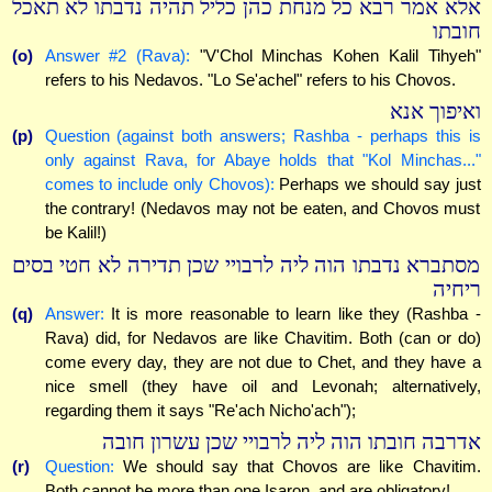
אלא אמר רבא כל מנחת כהן כליל תהיה נדבתו לא תאכל
חובתו
(o)
Answer #2 (Rava):
"V'Chol Minchas Kohen Kalil Tihyeh"
refers to his Nedavos. "Lo Se'achel" refers to his Chovos.
ואיפוך אנא
(p)
Question (against both answers; Rashba - perhaps this is
only against Rava, for Abaye holds that "Kol Minchas..."
comes to include only Chovos):
Perhaps we should say just
the contrary! (Nedavos may not be eaten, and Chovos must
be Kalil!)
מסתברא נדבתו הוה ליה לרבויי שכן תדירה לא חטי בסים
ריחיה
(q)
Answer:
It is more reasonable to learn like they (Rashba -
Rava) did, for Nedavos are like Chavitim. Both (can or do)
come every day, they are not due to Chet, and they have a
nice smell (they have oil and Levonah; alternatively,
regarding them it says "Re'ach Nicho'ach");
אדרבה חובתו הוה ליה לרבויי שכן עשרון חובה
(r)
Question:
We should say that Chovos are like Chavitim.
Both cannot be more than one Isaron, and are obligatory!