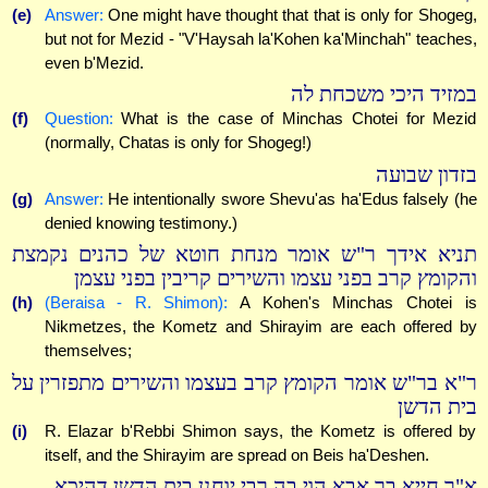
(e)
Answer:
One might have thought that that is only for Shogeg,
but not for Mezid - "V'Haysah la'Kohen ka'Minchah" teaches,
even b'Mezid.
במזיד היכי משכחת לה
(f)
Question:
What is the case of Minchas Chotei for Mezid
(normally, Chatas is only for Shogeg!)
בזדון שבועה
(g)
Answer:
He intentionally swore Shevu'as ha'Edus falsely (he
denied knowing testimony.)
תניא אידך ר"ש אומר מנחת חוטא של כהנים נקמצת
והקומץ קרב בפני עצמו והשירים קריבין בפני עצמן
(h)
(Beraisa - R. Shimon):
A Kohen's Minchas Chotei is
Nikmetzes, the Kometz and Shirayim are each offered by
themselves;
ר"א בר"ש אומר הקומץ קרב בעצמו והשירים מתפזרין על
בית הדשן
(i)
R. Elazar b'Rebbi Shimon says, the Kometz is offered by
itself, and the Shirayim are spread on Beis ha'Deshen.
א"ר חייא בר אבא הוי בה רבי יוחנן בית הדשן דהיכא