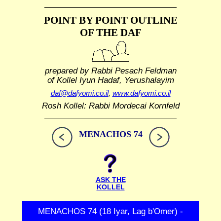
POINT BY POINT OUTLINE
OF THE DAF
prepared by Rabbi Pesach Feldman
of Kollel Iyun Hadaf, Yerushalayim
daf@dafyomi.co.il
,
www.dafyomi.co.il
Rosh Kollel: Rabbi Mordecai Kornfeld
MENACHOS 74
ASK THE
KOLLEL
MENACHOS 74 (18 Iyar, Lag b'Omer) -