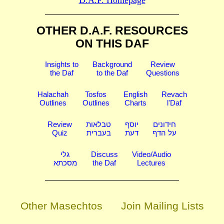
OTHER D.A.F. RESOURCES
ON THIS DAF
Insights to
Background
Review
the Daf
to the Daf
Questions
Halachah
Tosfos
English
Revach
Outlines
Outlines
Charts
l'Daf
Review
טבלאות
יוסף
חידונים
Quiz
בעברית
דעת
על הדף
גלי
Discuss
Video/Audio
מסכתא
the Daf
Lectures
Other Masechtos
Join Mailing Lists