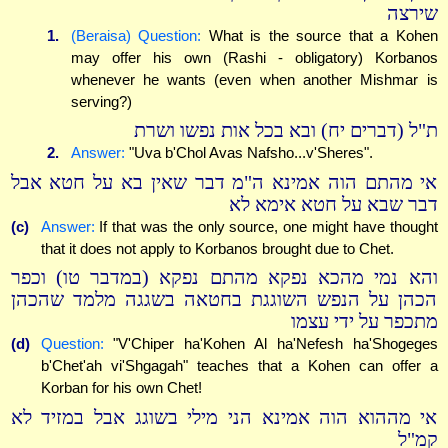
שירצה
1.
(Beraisa) Question:
What is the source that a Kohen
may offer his own (Rashi - obligatory) Korbanos
whenever he wants (even when another Mishmar is
serving?)
ת"ל (דברים יח) ובא בכל אות נפשו ושרת
2.
Answer:
"Uva b'Chol Avas Nafsho...v'Sheres".
אי מהתם הוה אמינא ה"מ דבר שאין בא על חטא אבל
דבר שבא על חטא אימא לא
(c)
Answer:
If that was the only source, one might have thought
that it does not apply to Korbanos brought due to Chet.
והא נמי מהכא נפקא מהתם נפקא (במדבר טו) וכפר
הכהן על הנפש השוגגת בחטאה בשגגה מלמד שהכהן
מתכפר על ידי עצמו
(d)
Question:
"V'Chiper ha'Kohen Al ha'Nefesh ha'Shogeges
b'Chet'ah vi'Shgagah" teaches that a Kohen can offer a
Korban for his own Chet!
אי מההוא הוה אמינא הני מילי בשוגג אבל במזיד לא
קמ"ל