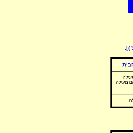
)].
בית
עילה
הם מעילה
ה