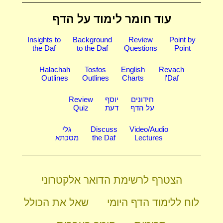
עוד חומר לימוד על הדף
Insights to
Background
Review
Point by
the Daf
to the Daf
Questions
Point
Halachah
Tosfos
English
Revach
Outlines
Outlines
Charts
l'Daf
חידונים
יוסף
Review
על הדף
דעת
Quiz
Video/Audio
Discuss
גלי
Lectures
the Daf
מסכתא
הצטרף לרשימת הדואר אלקטרוני
לוח ללימוד הדף היומי
שאל את הכולל