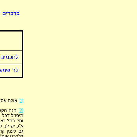
בדברים ד
לחכמים
לר' שמעו
[1]
אולם אסור
[2]
הנה הקשו
תיפו"ל דכל 
ותי' בתי' ר
א"כ יש לנו 
גם לענין קד
דלרבנן איה"נ