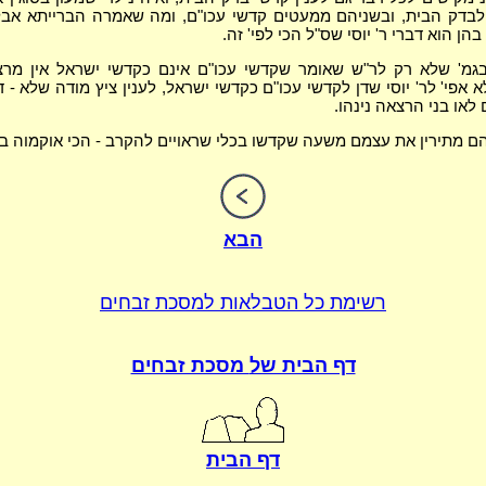
לבדק הבית, ובשניהם ממעטים קדשי עכו"ם, ומה שאמרה הברייתא אבל
בהן הוא דברי ר' יוסי שס"ל הכי לפי' זה.
גמ' שלא רק לר"ש שאומר שקדשי עכו"ם אינם כקדשי ישראל אין מרצ
אפי' לר' יוסי שדן לקדשי עכו"ם כקדשי ישראל, לענין ציץ מודה שלא - ד
 לאו בני הרצאה נינהו.
 מתירין את עצמם משעה שקדשו בכלי שראויים להקרב - הכי אוקמוה בג
הבא
רשימת כל הטבלאות
למסכת זבחים
דף הבית של
מסכת זבחים
דף הבית