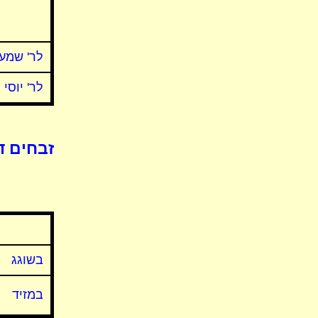
לר' שמעו
לר' יוסי
זבחים ד
בשוגג
במזיד