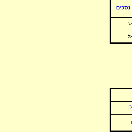
נסכים
ל
ל
[