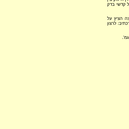
 קדשי בדק
ה הציץ על
כתיב: לרצון
מ'.