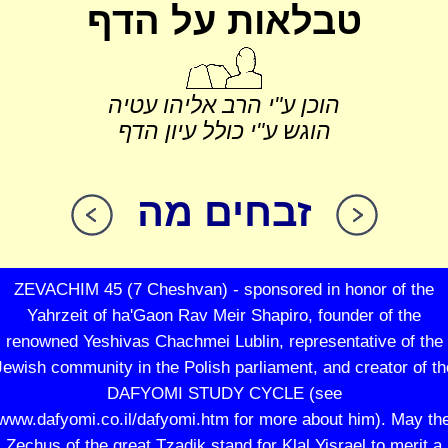
טבלאות על הדף
הוכן ע"י הרב אליהו עטיה
הוגש ע"י כולל עיון הדף
זבחים מה
ZEVACHIM 45 (7 Cheshvan) - sponsored in honor of the
Yahrzeit of ha'Gaon Rav Meir Shapiro, founder of the
renowned Yeshivas Chachmei Lublin, representative of the
Jewish community in the Polish parliament, and creator of th
DAFYOMI STUDY CYCLE (see
www.dafyomi.co.il/dafyomi.htm for more about him). May th
Zechus of the great Tzadik stand for Klal Yisrael to merit a