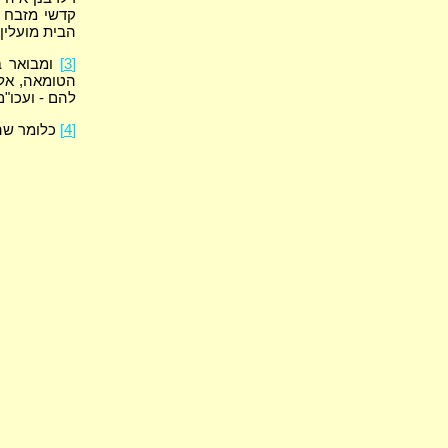
קדשי מזבח 
הבית מועלין 
[3]
ומבואר ב
הטומאה, אלא 
להם - ועכו"ם
[4]
כלומר שהם