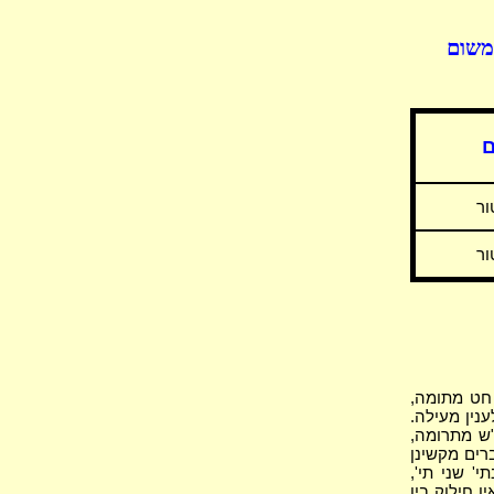
ומשום
ם
ור
ור
חט מתומה,
נין מעילה.
"ש מתרומה,
רים מקשינן
' שני תי',
ן חילוק בין