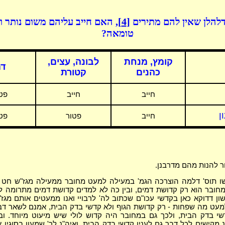
להלן שאין להם מתירים
[4]
, האם חייב עליהם משום נותר 
טומאה?
קומץ, מנחת
לבונה, עצים,
ד
כהנים
קטורת
חייב
חייב
פט
ן
חייב
פטור
פט
 להנות מהם מדרבנן.
 תוס' דלמה הוצרכה הגמ' במעילה למעט מחובר ממעילה מגז"ש חט 
מחובר הוא רק קדושת דמים, ובין כה לא למדים קדושת דמים מתרומה לע
אשון דדוקא כאן בקדשי עכו"ם שכתוב לה' לרבויי ואנו ממעטים אותם מגז
למעט מה שפחות - רק קדושת הגוף ולא קדשי בדק הבית, אמנם לשאר דב
שי בדק הבית, ולכך גם במחובר היה קדוש לולי שיש מיעוט מיוחד. ובתי
 מקישים לכל דבר גם לענין קדשי בדק הבית, ואיה"נ לר' שמעון בסוגין אי