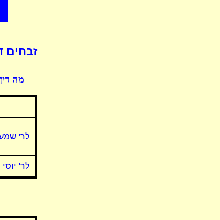
זבחים ד
מה דין
לר' שמעו
לר' יוסי