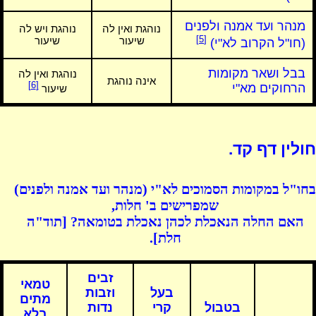
מנהר ועד אמנה ולפנים
נוהגת ואין לה
נוהגת ויש לה
[5]
שיעור
שיעור
(חו"ל הקרוב לא"י)
בבל ושאר מקומות
נוהגת ואין לה
אינה נוהגת
[6]
הרחוקים מא"י
שיעור
חולין דף קד.
בחו"ל במקומות הסמוכים לא"י (מנהר ועד אמנה ולפנים)
שמפרישים ב' חלות,
האם החלה הנאכלת לכהן נאכלת בטומאה? [תוד"ה
חלת].
זבים
טמאי
בעל
וזבות
מתים
בטבול
קרי
נדות
בלא