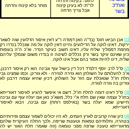
לתוס':
בקינוח והדחה
ואח"כ
לר"ת: לא בעינן קינוח
מותר בלא קינוח והדחה
אבל צריך הדחה
בשר
[1]
אכן הביאו תוס' (בד"ה הא) דמודה ר"ע דאין איסור הדלועין שוה לשאר
ירקות, דאינו לוקה על הדילועים והיינו דאין לוקה על מה שנכלל בנדרו רק
מחמת דממליך שליח עליו, דאינו חשוב כעיקר הנדר. וא"כ ה"ה בעופות
כיון שאינם עיקר בשר ורק נכללים לשיטה זו בנדרו משום שנמלך עליהם
שליח, דינו להיות אסור בהם אבל אינו לוקה.
[2]
ס"ל לרב יוסף דלמ"ד דכל דין בישול עוף וגבינה הוא רק איסור דרבנן,
א"כ להעלותם על השולחן הוא גזירה לגזירה - ולא גזרינן. וכמו שמצינו גבי
חלת חו"ל שנאכלת עם הזר על השולחן, דכיון שהיא עצמה דרבנן לא
גזרינן בה גזרה לגזרה.
[3]
ס"ל דאינו דומה לחלת חו"ל, דשם אי איפשר להגיע לאיסור דאורייתא
בחו"ל עצמה שאין שם חלת א"י כלל, משא"כ כאן אם יעלה עוף עם גבינה
חיישינן שמא יעלה בשר (באילפס רותח) עם גבינה, ויבוא לאיסור
דאורייתא.
[4]
כיון שהיו קרובים לארץ העמים, לא היו יכולים לשמור עצמם ופירותיהם
בטהרה, וחלותיהם טמאות וטעונות שריפה, ולכך החלה העיקרית שלהם
מדאורייתא טעונה שרפה מפני טומאה (וזה שאמר: חלת האור יש לה