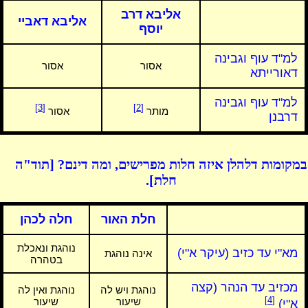
אליבא דרב
אליבא דאביי
יוסף
למ"ד עוף וגבינה
אסור
אסור
דאורייתא
למ"ד עוף וגבינה
[3]
[2]
מותר
אסור
דרבנן
במקומות דלהלן איזה חלות מפרישים, ומה דינם? [תוד"ה
חלת].
חלת האור
חלה לכהן
נוהגת ונאכלת
מא"י עד כזיב (עיקר א"י)
אינה נוהגת
בטהרה
מכזיב עד הנהר (קצה
נוהגת ויש לה
נוהגת ואין לה
[4]
שיעור
שיעור
א"י)