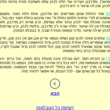
שיעור). ומדרבנן הצריכו עוד חלה לכהן שלא תשתכח תורת נתינת חלה
לכהן, ואין לה שיעור כי היא דרבנן.
[5]
שתי החלות שהם מפרישים הם מדרבנן, אחת חלת האור, ומשום
שסמוכים לא"י ונראית חלתם כחלת א"י גזרו שינהגו בחלת האור כמו בא"י,
ואינה נאכלת אפי' לכהן טהור אלא נשרפת, וכיון שהיא רק מדרבנן ולא
נאכלת אין לה שיעור. וחלה שניה ג"כ מדרבנן, וניתנת לכהן, וכיון שניתנת
לכהן יש לה שיעור. (ודיני טומאה וטהרה שבה, ע' בטבלא הבאה).
[6]
ונותנים אותה לכהן קטן (שלא נטמא עדיין) אכן אם אין כהן קטן, הדין
הוא שמפריש חלה אחרת ונותנה לכהן גדול והראשונה נשרפת. עוד כתבו
תוס' שכמו שמועיל לתתה לכהן קטן יכול לתתה לכהן גדול שטבל לקריו,
או שמבטלה ברוב בימי טומאתו.
[7]
כן הוכיחו תוס', דגם טבילה אינה מועלת בלא הזאה, ועל כרחך היו
טמאים מטומאת מת, דהא בכל בית שהיה בו פעם מת, נטמאו כל מתכות
שהיו בו מדין "חרב הרי הוא כחלל" להיות אבי אבות הטומאה, ומטאים
באהל כל זמן שהם שם - לכל הנכנס, ואי אפשר להזהר מזה.
הבא
רשימת כל הטבלאות