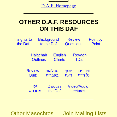
D.A.F. Homepage
OTHER D.A.F. RESOURCES
ON THIS DAF
Insights to
Background
Review
Point by
the Daf
to the Daf
Questions
Point
Halachah
English
Revach
Outlines
Charts
l'Daf
Review
טבלאות
יוסף
חידונים
Quiz
בעברית
דעת
על הדף
גלי
Discuss
Video/Audio
מסכתא
the Daf
Lectures
Other Masechtos
Join Mailing Lists