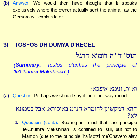
(b)
Answer:
We would then have thought that it speaks
exclusively where the owner actually sent the animal, as the
Gemara will explain later.
3)
TOSFOS DH DUMYA D'REGEL
תוס' ד"ה דומיא דרגל
(
Summary:
Tosfos clarifies the principle of
'le'Chumra Makshinan'.)
וא"ת, ונימא איפכא?
(a)
Question:
Perhaps we should say it the other way round ...
דהא דמקשינן לחומרא הנ"מ באיסורא, אבל בממונא
לא?
1.
Question (cont.):
Bearing in mind that the principle
'le'Chumra Makshinan' is confined to Isur, but not to
Mamon (due to the principle 'ha'Motzi me'Chavero alav