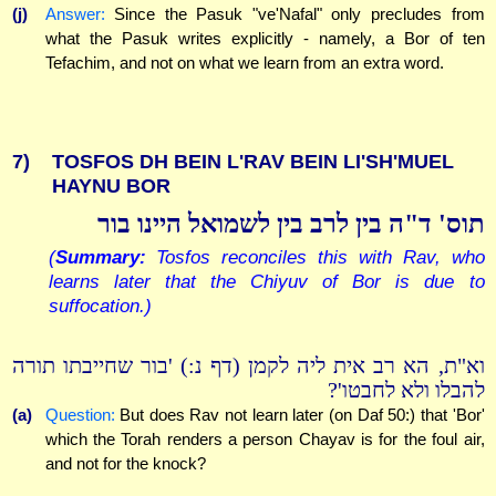
(j)
Answer:
Since the Pasuk "ve'Nafal" only precludes from
what the Pasuk writes explicitly - namely, a Bor of ten
Tefachim, and not on what we learn from an extra word.
7)
TOSFOS DH BEIN L'RAV BEIN LI'SH'MUEL
HAYNU BOR
תוס' ד"ה בין לרב בין לשמואל היינו בור
(
Summary:
Tosfos reconciles this with Rav, who
learns later that the Chiyuv of Bor is due to
suffocation.)
וא"ת, הא רב אית ליה לקמן (דף נ:) 'בור שחייבתו תורה
להבלו ולא לחבטו'?
(a)
Question:
But does Rav not learn later (on Daf 50:) that 'Bor'
which the Torah renders a person Chayav is for the foul air,
and not for the knock?