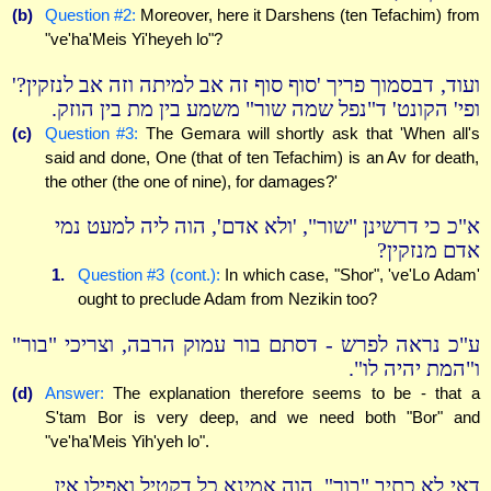
(b)
Question #2:
Moreover, here it Darshens (ten Tefachim) from
"ve'ha'Meis Yi'heyeh lo"?
ועוד, דבסמוך פריך 'סוף סוף זה אב למיתה וזה אב לנזקין?'
ופי' הקונט' ד"נפל שמה שור" משמע בין מת בין הוזק.
(c)
Question #3:
The Gemara will shortly ask that 'When all's
said and done, One (that of ten Tefachim) is an Av for death,
the other (the one of nine), for damages?'
א"כ כי דרשינן "שור", 'ולא אדם', הוה ליה למעט נמי
אדם מנזקין?
1.
Question #3 (cont.):
In which case, "Shor", 've'Lo Adam'
ought to preclude Adam from Nezikin too?
ע"כ נראה לפרש - דסתם בור עמוק הרבה, וצריכי "בור"
ו"המת יהיה לו".
(d)
Answer:
The explanation therefore seems to be - that a
S'tam Bor is very deep, and we need both "Bor" and
"ve'ha'Meis Yih'yeh lo".
דאי לא כתיב "בור", הוה אמינא כל דקטיל ואפילו אין