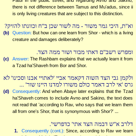
Patur in the public street, and regarding Avno and Sakino,
there is not difference between Tamus and Mu'adus, since ii
is only living creatures that are subject to this distinction.
וא"ת, היכי גמר משור - מה לשור שכן ב"ח וכוונתו להזיק?
(b)
Question:
But how can one learn from Shor - which is a living
creature and damages deliberately?
ומפרש רשב"ם דאתי מבור ושור ממה הצד.
(c)
Answer:
The Rashbam explains that we actually learn it from
a Tzad ha'Shaveh from Bor and Shor.
ולקמן גבי הצד השוה דקאמר אביי 'לאתויי אבנו וסכינו' לא
גרס 'אי לרב דאמר כולם משורו למדנו היינו שור' ...
(d)
Consequently:
And when Abaye later explains that the Tzad
ha'Shaveh comes to include Avno and Sakino, the text does
not read that 'according to Rav, who says that we learn them
all from one's Shor, that is synonymous with Shor?' ...
דלרב א"ש דבמה הצד אתי' כדפרשי'.
1.
Consequently (cont.):
Since, according to Rav we learn