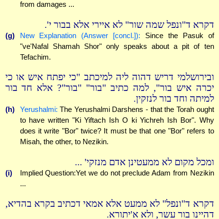
from damages ...
דקרא ד"ונפל שמה שור" לא איירי אלא בבור י'.
(g)
New Explanation (Answer [concl.]):
Since the Pasuk of
"ve'Nafal Shamah Shor" only speaks about a pit of ten
Tefachim.
ובירושלמי דריש דהוה ליה למיכתב "כי יפתח איש או כי
יכרה איש בור", למה כתיב "בור" "בור"? אלא חד בור
למיתה וחד בור לנזקין.
(h)
Yerushalmi:
The Yerushalmi Darshens - that the Torah ought
to have written "Ki Yiftach Ish O ki Yichreh Ish Bor". Why
does it write "Bor" twice? It must be that one "Bor" refers to
Misah, the other, to Nezikin.
ומכל מקום לא ממעטינן אדם מנזקי' ...
(i)
Implied Question:Yet we do not preclude Adam from Nezikin
...
דקרא ד"ונפל" לא ממעט אלא אמאי דכתיב בקרא בהדיא,
דהיינו בור עשר, ולא א'יתורא.