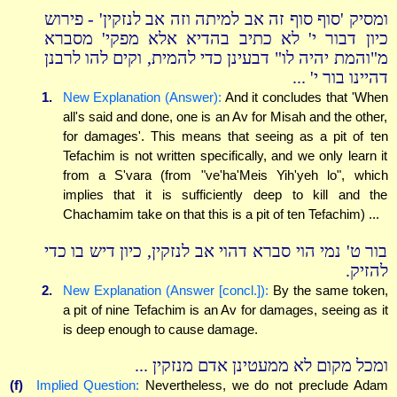
ומסיק 'סוף סוף זה אב למיתה וזה אב לנזקין' - פירוש
כיון דבור י' לא כתיב בהדיא אלא מפקי' מסברא
מ"והמת יהיה לו" דבעינן כדי להמית, וקים להו לרבנן
דהיינו בור י' ...
1.
New Explanation (Answer):
And it concludes that 'When
all's said and done, one is an Av for Misah and the other,
for damages'. This means that seeing as a pit of ten
Tefachim is not written specifically, and we only learn it
from a S'vara (from "ve'ha'Meis Yih'yeh lo", which
implies that it is sufficiently deep to kill and the
Chachamim take on that this is a pit of ten Tefachim) ...
בור ט' נמי הוי סברא דהוי אב לנזקין, כיון דיש בו כדי
להזיק.
2.
New Explanation (Answer [concl.]):
By the same token,
a pit of nine Tefachim is an Av for damages, seeing as it
is deep enough to cause damage.
ומכל מקום לא ממעטינן אדם מנזקין ...
(f)
Implied Question:
Nevertheless, we do not preclude Adam