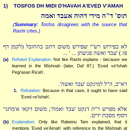
1)
TOSFOS DH MIDI D'HAVAH A'EVED V'AMAH
תוס' ד"ה מידי דהוה אעבד ואמה
(
Summary:
Tosfos disagrees with the source that
Rashi cites.)
לא כפירוש רש"י שפירש משום דתנן בהחובל (לקמן דף
פז.) 'עבד ואשה פגיעתן ... ' ...
(a)
Refuted Explanation:
Not like Rashi explains - because we
learned in the Mishnah (later, Daf 87.) 'Eved ve'Ishah
Pegi'asan Ra'ah'.
דא"כ, ה"ל למינקט 'עבד ואשה'.
1.
Refutation:
Because in that case, it ought to have said
'Eved ve'Ishah'.
אלא מפרש ר"ת דנקט 'עבד ואמה', משום דקאי א'מתני'
דסוף מסכת ידים.
(b)
Explanation:
Only like Rabeinu Tam explained, that it
mentions 'Eved ve'Amah' with reference to the Mishnah at