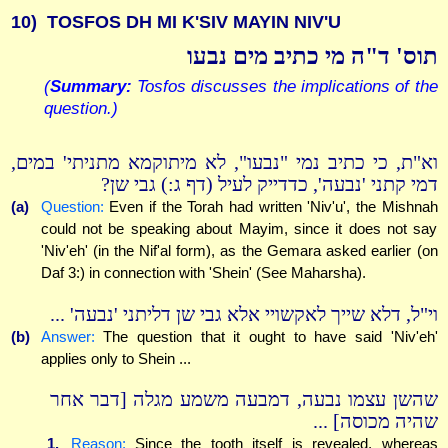
10)
TOSFOS DH MI K'SIV MAYIN NIV'U
תוס' ד"ה מי כתיב מים נבעו
(
Summary:
Tosfos discusses the implications of the
question.)
וא"ת, כי כתיב נמי "נבעו", לא מיתוקמא מתניתי' במים,
דמי קתני 'נבעה', כדדייק לעיל (דף ג:) גבי שן?
(a)
Question:
Even if the Torah had written 'Niv'u', the Mishnah
could not be speaking about Mayim, since it does not say
'Niv'eh' (in the Nif'al form), as the Gemara asked earlier (on
Daf 3:) in connection with 'Shein' (See Maharsha).
וי"ל, דלא שייך לאקשויי אלא גבי שן דליתני 'נבעה' ...
(b)
Answer:
The question that it ought to have said 'Niv'eh'
applies only to Shein ...
שהשן עצמו נבעה, דמבעה משמע מגלה [דבר אחר
שהיה מכוסה] ...
1.
Reason:
Since the tooth itself is revealed, whereas