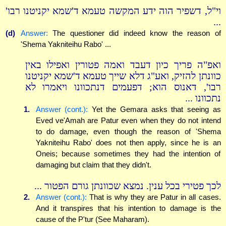
וי"ל, דשפיר הוה ידע המקשה טעמא ד'שמא יקניטנו רבו'
...
(d)
Answer:
The questioner did indeed know the reason of
'Shema Yakniteihu Rabo' ...
ואפ"ה פריך כיון דעבד ואמה פטורין ואפילו באין
כוונתן להזיק, ואע"ג דלא שייך טעמא ד'שמא יקניטנו
רבו', דאנוס הוא; דפעמים דנתכוונו ויאמרו לא
נתכוונו ...
1.
Answer (cont.):
Yet the Gemara asks that seeing as
Eved ve'Amah are Patur even when they do not intend
to do damage, even though the reason of 'Shema
Yakniteihu Rabo' does not then apply, since he is an
Oneis; because sometimes they had the intention of
damaging but claim that they didn't.
לכך פטירי בכל ענין. נמצא שכוונתן גורם הפטור ...
2.
Answer (cont.):
That is why they are Patur in all cases.
And it transpires that his intention to damage is the
cause of the P'tur (See Maharam).