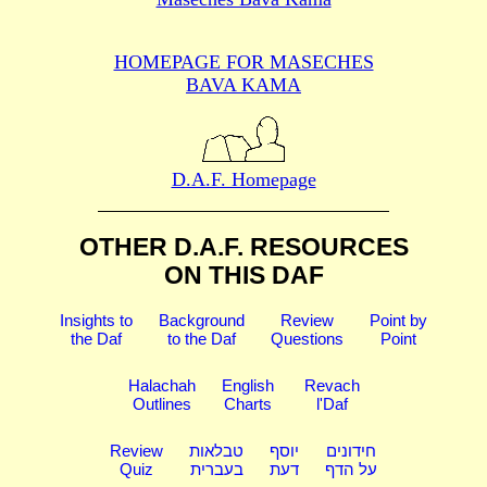
HOMEPAGE FOR MASECHES
BAVA KAMA
D.A.F. Homepage
OTHER D.A.F. RESOURCES
ON THIS DAF
Insights to
Background
Review
Point by
the Daf
to the Daf
Questions
Point
Halachah
English
Revach
Outlines
Charts
l'Daf
Review
טבלאות
יוסף
חידונים
Quiz
בעברית
דעת
על הדף