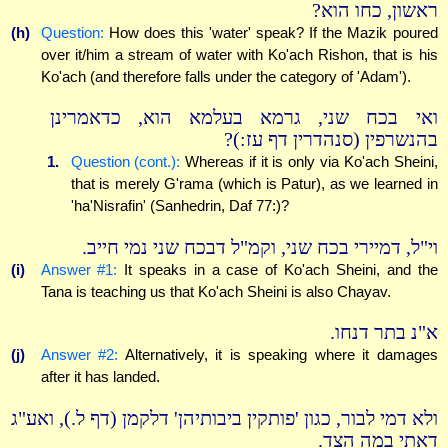
ראשון, כחו הוא?
(h)
Question:
How does this 'water' speak? If the Mazik poured
over it/him a stream of water with Ko'ach Rishon, that is his
Ko'ach (and therefore falls under the category of 'Adam').
ואי בכח שני, גרמא בעלמא הוא, כדאמרינן
בהנשרפין (סנהדרין דף עז:)?
1.
Question (cont.):
Whereas if it is only via Ko'ach Sheini,
that is merely G'rama (which is Patur), as we learned in
'ha'Nisrafin' (Sanhedrin, Daf 77:)?
וי"ל, דמיירי בכח שני, וקמ"ל דבכח שני נמי חייב.
(i)
Answer #1:
It speaks in a case of Ko'ach Sheini, and the
Tana is teaching us that Ko'ach Sheini is also Chayav.
א"נ בתר דנחו.
(j)
Answer #2:
Alternatively, it is speaking where it damages
after it has landed.
ולא דמי לבור, כגון 'פותקין ביבותיהן' דלקמן (דף ל.), ואע"ג
דאתי במה הצד.