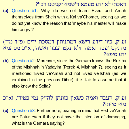
דאכתי לא ידע טעמא ד'שמא יקניטנו רבו'?
(a)
Question #1:
Why do we not learn Eved and Amah
themselves from Shein with a Kal va'Chomer, seeing as we
do not yet know the reason that 'maybe his master will make
him angry'?
וע"ק, כיון דידע רישא דמתניתין דמסכת ידים (פ"ד מ"ז)
מדנקט 'עבד ואמה' ולא נקט 'עבד ואשה', א"כ מסתמא
ידע סיפא?
(b)
Question #2:
Moreover, since the Gemara knows the Reisha
of the Mishnah in Yadayim (Perek 4, Mishnah 7), seeing as it
mentioned 'Eved ve'Amah and not Eved ve'Ishah (as we
explained in the previous Dibur), it is fair to assume that it
also knew the Seifa?
וע"ק, דעבד ואמה כשאין כוונתן להזיק נמי פטירי, וא"כ
מאי מייתי?
(c)
Question #3:
Furthermore, bearing in mind that Eed ve'Amah
are Patur even if they not have the intention of damaging,
what is the Gemara saying?