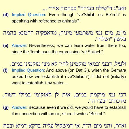
ואע"ג ד"שילח בעירה" בבהמה איירי ...
(d)
Implied Question:
Even though "ve'Shilah es Be'iroh" is
speaking with reference to animals?
מ"מ, מים נמי משתמעי מיניה, מדאפקיה רחמנא בהמה
בלשון "ושלח".
(e)
Answer:
Nevertheless, we can learn water from there too,
since the Torah uses the expression "ve'Shilach".
ולעיל, דבעי 'במאי מוקמינן לה?' לא מצי מוקמינן במים.
(f)
Implied Question:
And above (on Daf 3.), when the Gemara
asked how we establish it ('ve'Shilach") it did not (initially)
want to establish it by water ...
דכי נמי מוקמת במים, אית לן לאוקומי במילי דשור,
מדכתיב "בעירה".
(g)
Answer:
Because even if we did, we would have to establish
it in connection with an ox, since it writes "Be'iroh".
וא"ת, והני מים ה"ד, אי דמשקיל עליה בדקא דמיא ובכח