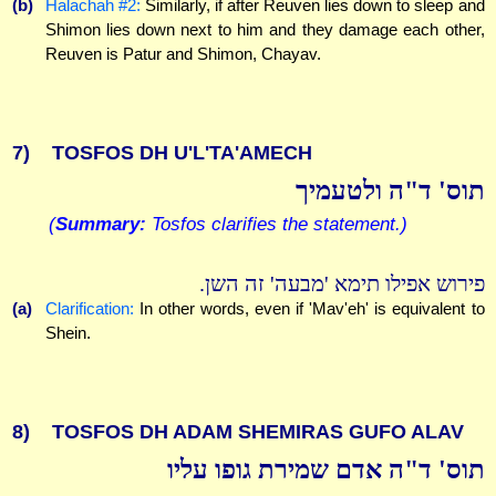
(b)
Halachah #2:
Similarly, if after Reuven lies down to sleep and
Shimon lies down next to him and they damage each other,
Reuven is Patur and Shimon, Chayav.
7)
TOSFOS DH U'L'TA'AMECH
תוס' ד"ה ולטעמיך
(
Summary:
Tosfos clarifies the statement.)
פירוש אפילו תימא 'מבעה' זה השן.
(a)
Clarification:
In other words, even if 'Mav'eh' is equivalent to
Shein.
8)
TOSFOS DH ADAM SHEMIRAS GUFO ALAV
תוס' ד"ה אדם שמירת גופו עליו