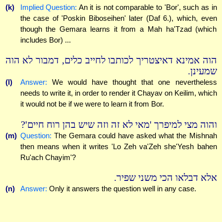
(k)
Implied Question:
An it is not comparable to 'Bor', such as in
the case of 'Poskin Biboseihen' later (Daf 6.), which, even
though the Gemara learns it from a Mah ha'Tzad (which
includes Bor) ...
הוה אמינא דאיצטריך לכותבו לחייב כלים, דמבור לא הוה
שמעינן.
(l)
Answer:
We would have thought that one nevertheless
needs to write it, in order to render it Chayav on Keilim, which
it would not be if we were to learn it from Bor.
והוה מצי למיפרך 'מאי לא זה וזה שיש בהן רוח חיים'?
(m)
Question:
The Gemara could have asked what the Mishnah
then means when it writes 'Lo Zeh va'Zeh she'Yesh bahen
Ru'ach Chayim'?
אלא דבלאו הכי משני שפיר.
(n)
Answer:
Only it answers the question well in any case.