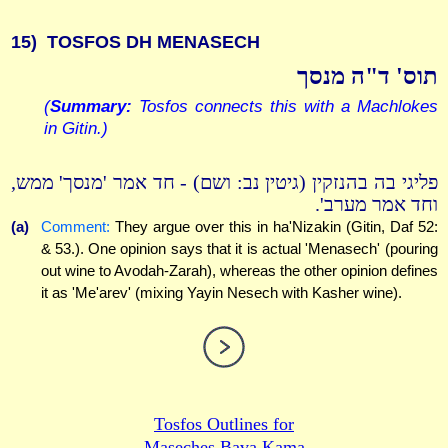
15)
TOSFOS DH MENASECH
תוס' ד"ה מנסך
(
Summary:
Tosfos connects this with a Machlokes
in Gitin.)
פליגי בה בהנזקין (גיטין נב: ושם) - חד אמר 'מנסך' ממש,
וחד אמר מערב'.
(a)
Comment:
They argue over this in ha'Nizakin (Gitin, Daf 52:
& 53.). One opinion says that it is actual 'Menasech' (pouring
out wine to Avodah-Zarah), whereas the other opinion defines
it as 'Me'arev' (mixing Yayin Nesech with Kasher wine).
Tosfos Outlines for
Maseches Bava Kama