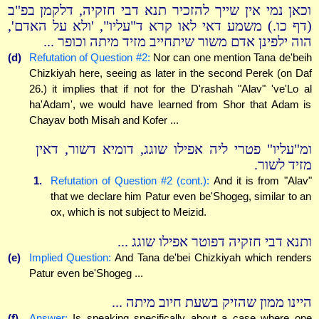
וכאן נמי אין שייך להזכיר תנא דבי חזקיה, דלקמן בפ"ב
(דף כו.) משמע דאי לאו קרא ד"עליו", 'ולא על האדם',
הוה ילפינן אדם משור שיתחייב מזיד מיתה וכופר ...
(d)
Refutation of Question #2:
Nor can one mention Tana de'beih
Chizkiyah here, seeing as later in the second Perek (on Daf
26.) it implies that if not for the D'rashah "Alav" 've'Lo al
ha'Adam', we would have learned from Shor that Adam is
Chayav both Misah and Kofer ...
ומ"עליו" פטרי ליה אפילו שוגג, דומיא דשור, דאין
מזיד לשור.
1.
Refutation of Question #2 (cont.):
And it is from "Alav"
that we declare him Patur even be'Shogeg, similar to an
ox, which is not subject to Meizid.
ותנא דבי חזקיה דפוטר אפילו שוגג ...
(e)
Implied Question:
And Tana de'bei Chizkiyah which renders
Patur even be'Shogeg ...
היינו ממון שהזיק בשעת חיוב מיתה ...
(f)
Answer:
Is speaking specifically about a case where one