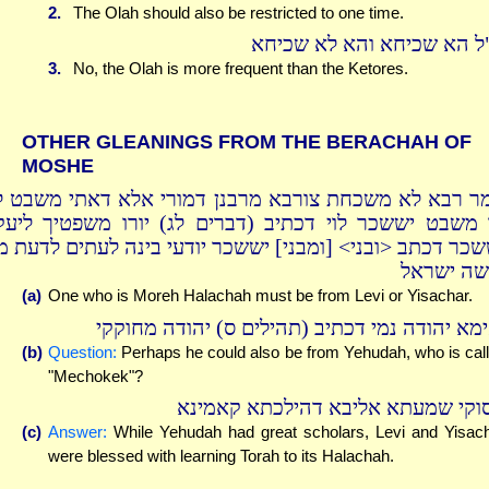
2.
The Olah should also be restricted to one time.
ל הא שכיחא והא לא שכיחא
3.
No, the Olah is more frequent than the Ketores.
OTHER GLEANINGS FROM THE BERACHAH OF
MOSHE
ר רבא לא משכחת צורבא מרבנן דמורי אלא דאתי משבט לו
 משבט יששכר לוי דכתיב (דברים לג) יורו משפטיך ליעק
שכר דכתב <ובני> [ומבני] יששכר יודעי בינה לעתים לדעת מ
שה ישראל
(a)
One who is Moreh Halachah must be from Levi or Yisachar.
ימא יהודה נמי דכתיב (תהילים ס) יהודה מחוקקי
(b)
Question:
Perhaps he could also be from Yehudah, who is cal
"Mechokek"?
וקי שמעתא אליבא דהילכתא קאמינא
(c)
Answer:
While Yehudah had great scholars, Levi and Yisac
were blessed with learning Torah to its Halachah.