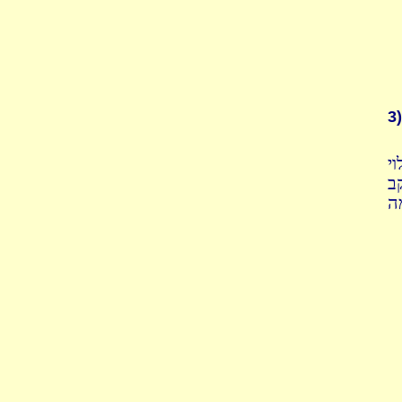
3)
י
ב
ה