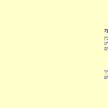
7)
ן
ג
ם
ך
ע