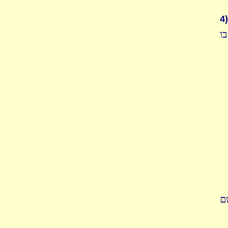
4)
ו
ם