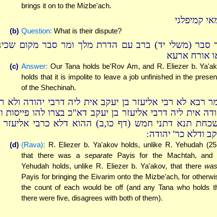
brings it on to the Mizbe'ach.
אי קמיפלגי
(b)
Question:
What is their dispute?
 סבר (משלי יד) ברב עם הדרת מלך ומר סבר מקום שכינ
ו אורח ארעא
(c)
Answer:
Our Tana holds be'Rov Am, and R. Eliezer b. Ya'a
holds that it is impolite to leave a job unfinished in the prese
of the Shechinah.
ר רבא לא רבי אליעזר בן יעקב אית ליה דרבי יהודה ולא רב
ודה אית ליה דרבי אליעזר בן יעקב דא"כ בצרו להו פייסות וא
כחת תנא דתני חמש (דף כו,ב) ההוא דלא כרבי אליעזר ב
עקב ודלא כר' יהודה
(d)
(Rava):
R. Eliezer b. Ya'akov holds, unlike R. Yehudah (25
that there was a
separate
Payis for the Machtah, and
Yehudah holds, unlike R. Eliezer b. Ya'akov, that there
wa
Payis for bringing the Eivarim onto the Mizbe'ach, for otherwi
the count of each would be off (and any Tana who holds t
there were five, disagrees with both of them).