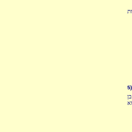
ת
5)
ן
א