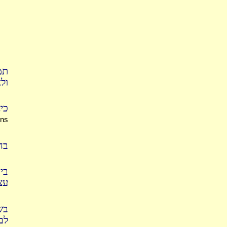
תמ
ולא
כ'
ons
בח
בי
עצ
בש
לב