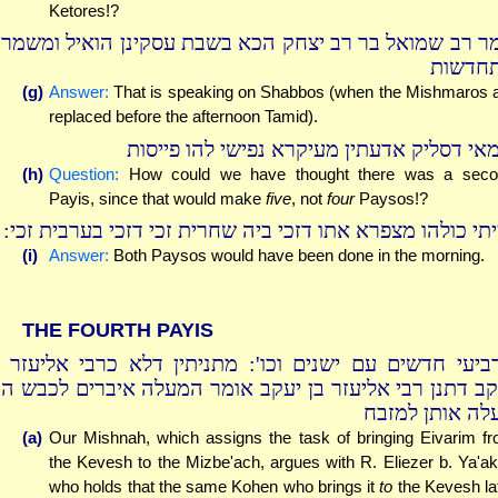
Ketores!?
ר רב שמואל בר רב יצחק הכא בשבת עסקינן הואיל ומשמרו
חדשות
(g)
Answer:
That is speaking on Shabbos (when the Mishmaros 
replaced before the afternoon Tamid).
מאי דסליק אדעתין מעיקרא נפישי להו פייסות
(h)
Question:
How could we have thought there was a seco
Payis, since that would make
five
, not
four
Paysos!?
ייתי כולהו מצפרא אתו דזכי ביה שחרית זכי דזכי בערבית זכי
(i)
Answer:
Both Paysos would have been done in the morning.
THE FOURTH PAYIS
ביעי חדשים עם ישנים וכו': מתניתין דלא כרבי אליעזר ב
קב דתנן רבי אליעזר בן יעקב אומר המעלה איברים לכבש הו
לה אותן למזבח
(a)
Our Mishnah, which assigns the task of bringing Eivarim f
the Kevesh to the Mizbe'ach, argues with R. Eliezer b. Ya'a
who holds that the same Kohen who brings it
to
the Kevesh la