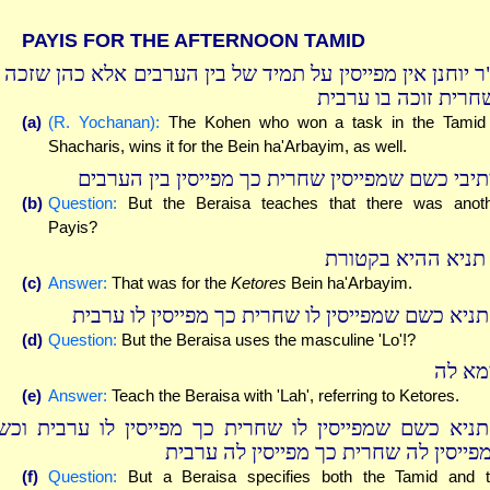
PAYIS FOR THE AFTERNOON TAMID
ר יוחנן אין מפייסין על תמיד של בין הערבים אלא כהן שזכה ב
חרית זוכה בו ערבית
(a)
(R. Yochanan):
The Kohen who won a task in the Tamid
Shacharis, wins it for the Bein ha'Arbayim, as well.
תיבי כשם שמפייסין שחרית כך מפייסין בין הערבים
(b)
Question:
But the Beraisa teaches that there was anot
Payis?
 תניא ההיא בקטורת
(c)
Answer:
That was for the
Ketores
Bein ha'Arbayim.
תניא כשם שמפייסין לו שחרית כך מפייסין לו ערבית
(d)
Question:
But the Beraisa uses the masculine 'Lo'!?
מא לה
(e)
Answer:
Teach the Beraisa with 'Lah', referring to Ketores.
תניא כשם שמפייסין לו שחרית כך מפייסין לו ערבית וכש
פייסין לה שחרית כך מפייסין לה ערבית
(f)
Question:
But a Beraisa specifies both the Tamid and 