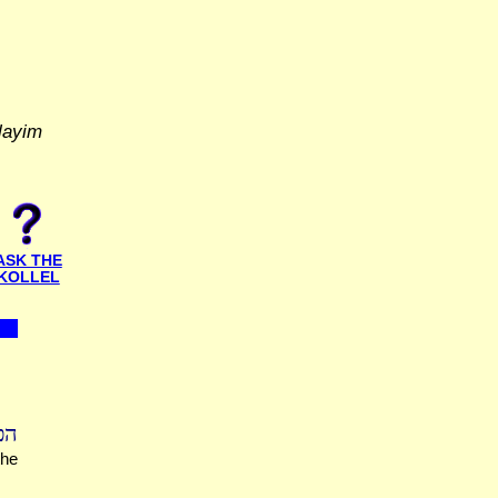
layim
ASK THE
KOLLEL
הפ
the