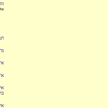
ו:
the
תנ
מ"
א"
א"
אי
בת
אי