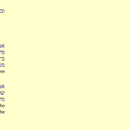
ו:
אמ
מי
בי
מנ
ere
אמ
שפ
מי
who
the