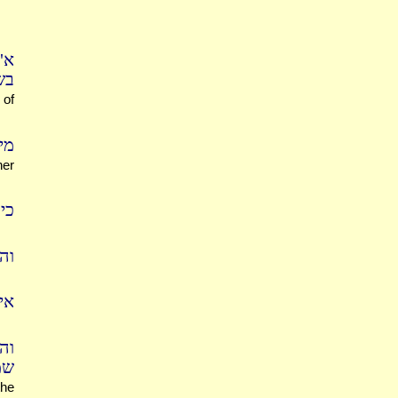
א"
בש
 of
מי
her
כי
וה
אי
וה
שמ
the