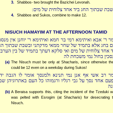
3.
Shabbos- two brought the Bazichei Levonah.
בשבת שבתוך החג ביד אחד צלוחית של מים
4.
Shabbos and Sukos, combine to make 12.
NISUCH HAMAYIM AT THE AFTERNOON TAMID
ר ר' אבא ואיתימא רמי בר חמא ואיתימא ר' יוחנן אין מנסכי
ם בחג אלא בתמיד של שחר ממאי מדקתני ובשבת שבתוך הח
ד אחד צלוחית של מים ואי סלקא דעתך בתמיד של בין הערבי
סכין בחול נמי משכחת לה
(a)
The Nisuch must be only at Shacharis, since otherwise th
could be 12 even on a weekday during Sukos!
ר רב אשי אף אנן נמי תנינא ולמנסך אומר לו הגבה ידי
עם אחד נסך על גבי רגליו ורגמוהו כל העם באתרוגיהן שמ
נה
(b)
A Beraisa supports this, citing the incident of the Tzeduki 
was pelted with Esrogim (at Shacharis) for desecrating 
Nisuch.