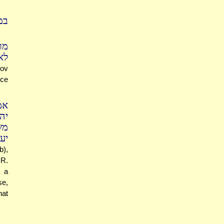
במ
מר
לא
kov
nce
אמ
יה
מש
י:
b),
 R.
s
a
se,
hat