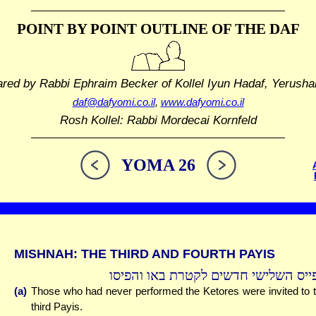
POINT BY POINT OUTLINE
OF THE DAF
ared by Rabbi Ephraim Becker
of Kollel Iyun Hadaf, Yerusha
daf@dafyomi.co.il
,
www.dafyomi.co.il
Rosh Kollel: Rabbi Mordecai Kornfeld
YOMA 26
MISHNAH: THE THIRD AND FOURTH PAYIS
ייס השלישי חדשים לקטרת באו והפיסו
(a)
Those who had never performed the Ketores were invited to 
third Payis.