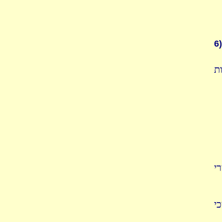
6)
ת
י
י