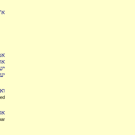
א"
אמ
או
יש
יע
וא
led
אס
har