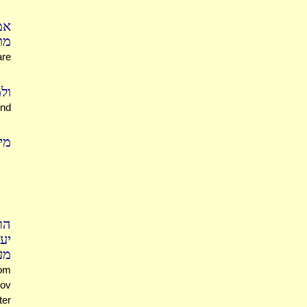
אמ
מת
are
ול
nd
מ:
הר
יע
מע
rom
kov
ter