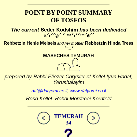
POINT BY POINT SUMMARY
OF TOSFOS
The current
Seder Kodshim
has been dedicated
׳׳¢׳™׳׳•׳™ ׳ ׳©׳׳•׳×
Rebbetzin Henie Meisels
Rebbetzin Hinda Tress
and her mother
MASECHES TEMURAH
prepared by Rabbi Eliezer Chrysler of Kollel Iyun Hadaf,
Yerushalayim
daf@dafyomi.co.il
,
www.dafyomi.co.il
Rosh Kollel: Rabbi Mordecai Kornfeld
TEMURAH
34