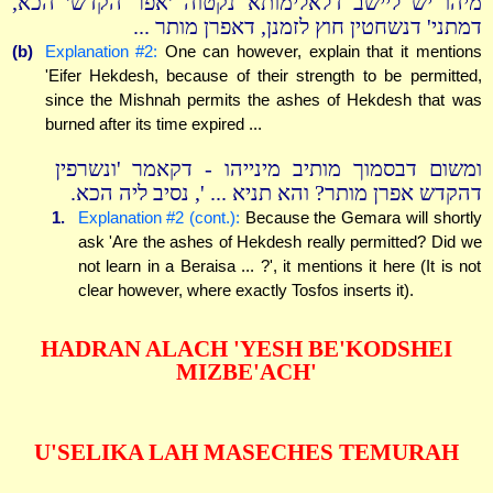
מיהו יש ליישב דלאלימותא נקטוה 'אפר הקדש' הכא,
דמתני' דנשחטין חוץ לזמנן, דאפרן מותר ...
(b)
Explanation #2:
One can however, explain that it mentions
'Eifer Hekdesh, because of their strength to be permitted,
since the Mishnah permits the ashes of Hekdesh that was
burned after its time expired ...
ומשום דבסמוך מותיב מינייהו - דקאמר 'ונשרפין
דהקדש אפרן מותר? והא תניא ... ', נסיב ליה הכא.
1.
Explanation #2 (cont.):
Because the Gemara will shortly
ask 'Are the ashes of Hekdesh really permitted? Did we
not learn in a Beraisa ... ?', it mentions it here (It is not
clear however, where exactly Tosfos inserts it).
HADRAN ALACH 'YESH BE'KODSHEI
MIZBE'ACH'
U'SELIKA LAH MASECHES TEMURAH