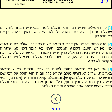
לרבי
בכל דבר של מתכת
מתכת
[1]
פי' דמטילים הידיעה בין שני הנעלם לומר דבעי ידיעה בתחילה קודם
שנעלם ממנו [וידיעה בתרייתא לרש"י לא בעי קרא - דאיך יביא קרבן אם
לא נודע לו].
[2]
הנה בתוס' לפנינו אין דברי ר"ת מפורשים כל צרכן, אולם בתוס' רא"ש
כאן מפורש היטב, דלכו"ע הנעלם יתירא בא לומר דלא סגי שתהיה
בתחילה ידיעת בית רבו אלא צריך ידיעה גמורה. ורבי שחולק ס"ל שידיעת
בית רבו ידיעה טובה היא, ולכך מיותר לרבי הנעלם יתירא לחייב בהעלם
מקדש ולא כר"ע.
[3]
גם כאן לא נתבאר בתוס' לפנינו כל צרכו, ובתוס' רא"ש נתבאר
באריכות, שר"ע לא דורש נעלם יתירא כלל [ובזה הוא חולק על רבי שכן
דורשו לחייבו על העלם מקדש], ומהנעלם קמא דורש ר"ע [וגם רבי] דבעי
ידיעה בין בתחילה ובין בסוף, דע"י שתתן את הידיעה בין תרי ונעלם
תדרוש שיש ידיעה אחר העלמה וקודם העלמה.
הבא