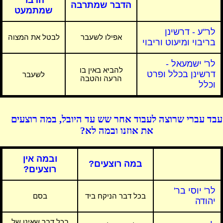
הדבר
הדבר שמתרבה
שמתמעט
לר"ע - דרשינן
אפילו לשעבר
לבטל את המצוה
בריבוי ומיעוט וריבוי
לר' ישמעאל -
להביא באין בו
דרשינן בכלל ופרט
לשעבר
הרעה והטבה
וכלל
עבד עברי שרוצה לעבוד אחר שש עד היובל, במה רוצעים
את אוזנו ובמה לא?
ובמה אין
במה רוצעים?
רוצעים?
לר' יוסי בר'
בכל דבר הניקח ביד
בסם
יהודה
בכל דבר שאינו של