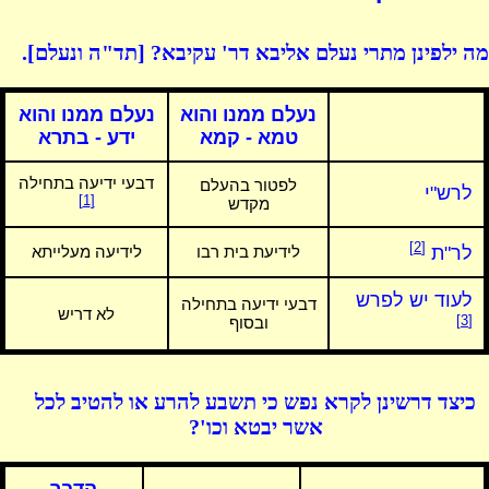
מה ילפינן מתרי נעלם אליבא דר' עקיבא? [תד"ה ונעלם].
נעלם ממנו והוא
נעלם ממנו והוא
טמא - קמא
ידע - בתרא
דבעי ידיעה בתחילה
לפטור בהעלם
לרש"י
[1]
מקדש
[2]
לר"ת
לידיעת בית רבו
לידיעה מעלייתא
לעוד יש לפרש
דבעי ידיעה בתחילה
לא דריש
[3]
ובסוף
כיצד דרשינן לקרא נפש כי תשבע להרע או להטיב לכל
אשר יבטא וכו'?