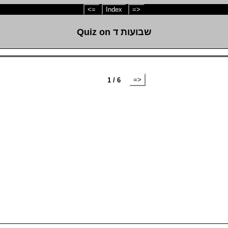
<=
Index
=>
Quiz on שבועות ד
=>
1 / 6