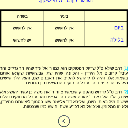
הוא שד? [תד"ה חיישינן].
בעיר
בשדה
ביום
אין לחשוש
אין לחשוש
בלילה
אין לחשוש
יש לחשוש
[1]
דרב שילא ס"ל שדיוק הפסוקים הוא כמו ר' אליעזר שהיו הר גריזים והר
עיבל קרובים אל הירדן - והכוונה שהיו שתי גבשושיות שקראו אותם
בשמות אלו. והיה לו ליהושע להקים את האבנים שם, והוא הלך שישים
מיל עד הר גריזים והר עיבל הרחוקים הנמצאים בין הכותים.
[2]
דרב ס"ל לדרוש מהפסוק שכאשר ציוה ה' את משה כן עשה יהושע ולא
שינה, וא"כ אליבא דר' יהודה עשה בהר גריזים והר עיבל הרחוקים והלכו
שישים מיל באותו היום, ואליבא דר' אליעזר עשו בסמוך ליציאתם מהירדן,
ולא זזו ממקומן. וא"כ אליבא דכו"ע עשה יהושע כמו שנצטווה.