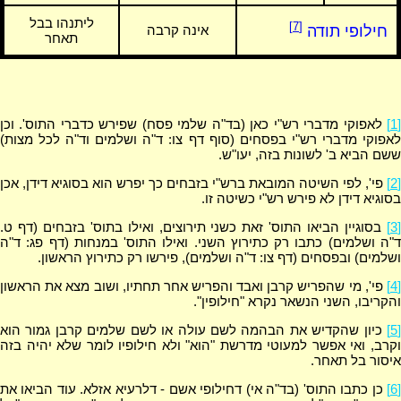
ליתנהו בבל
[7]
חילופי תודה
אינה קרבה
תאחר
[1]
לאפוקי מדברי רש"י כאן (בד"ה שלמי פסח) שפירש כדברי התוס'. וכן
לאפוקי מדברי רש"י בפסחים (סוף דף צו: ד"ה ושלמים וד"ה לכל מצות)
ששם הביא ב' לשונות בזה, יעו"ש.
[2]
פי', לפי השיטה המובאת ברש"י בזבחים כך יפרש הוא בסוגיא דידן, אכן
בסוגיא דידן לא פירש רש"י כשיטה זו.
[3]
בסוגיין הביאו התוס' זאת כשני תירוצים, ואילו בתוס' בזבחים (דף ט.
ד"ה ושלמים) כתבו רק כתירוץ השני. ואילו התוס' במנחות (דף פג: ד"ה
ושלמים) ובפסחים (דף צו: ד"ה ושלמים), פירשו רק כתירוץ הראשון.
[4]
פי', מי שהפריש קרבן ואבד והפריש אחר תחתיו, ושוב מצא את הראשון
והקריבו, השני הנשאר נקרא "חילופין".
[5]
כיון שהקדיש את הבהמה לשם עולה או לשם שלמים קרבן גמור הוא
וקרב, ואי אפשר למעוטי מדרשת "הוא" ולא חילופיו לומר שלא יהיה בזה
איסור בל תאחר.
[6]
כן כתבו התוס' (בד"ה אי) דחילופי אשם - דלרעיא אזלא. עוד הביאו את