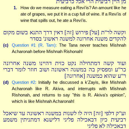
מן היין רביעית הרי אכל כרביעית
1.
How do we measure eating a Revi'is? An amount like he
ate of grapes, we put it in a cup full of wine. If a Revi'is of
wine that spills out, he ate a Revi'is.
וקשה לר"ת [על] פירוש [זה] דאין דרך התנא בשום מקום
להקדים משנה אחרונה למשנה ראשונ' בסדר
(c)
Question #1 (R. Tam):
The Tana never teaches Mishnah
Acharonah before Mishnah Rishonah!
ועוד קשה דמתחילה נקט כזית דהיינו משנה אחרונה
כר"ע ומפסיק בה במשנה ראשונה ושוב חוזר לומר דברי
ר"ע שהוא כמשנה [אחרונה]
(d)
Question #2:
Initially he discussed a k'Zayis, like Mishnah
Acharonah like R. Akiva, and interrupts with Mishnah
Rishonah, and returns to say "this is R. Akiva's opinion",
which is like Mishnah Acharonah!
וע"ק דלפי [זה] היה לו לשנות במשנה ראשונה עד שיאכל
רביעית כיון דבאכילה פליגי דלישנא דמתניתין משמע
דבאכילה לא פליגי