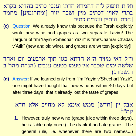
וא"ת תיפוק ליה דחמרא חדתי וענבי כתיב בהדיא בקרא
בתרי לאוין דכתיב מיין ושכר יזיר [ומתרגמינן] מחמר
[חדת] ועתיק וענבים כתיב
(c)
Question:
We already know this because the Torah explicitly
wrote new wine and grapes as two separate Lavim! The
Targum of "mi'Yayin v'Shechar Yazir" is "me'Chamar Chadas
v'Atik" (new and old wine), and grapes are written [explicitly]!
וי"ל דאי מיזיר ה"א חדתא כגון תוך ארבעים יום ואחר
שלשה ימים שכבר אין טעמו כטעם ענבים (הגהת מהר"ב
רנשבורג)
(d)
Answer:
If we learned only from "[mi'Yayin v'Shechar] Yazir",
one might have thought that new wine is within 40 days but
after three days, that it already lost the taste of grapes;
אבל יין [חדש] ממש אימא לא מחייב אלא חדא
קמ"ל.
1.
However, truly new wine (grape juice within three days),
he is liable only once (if he drank it and ate grapes. The
general rule, i.e. whenever there are two names...)