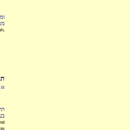
ומ
מנ
ah,
תו
 is
תי
בע
hat
his