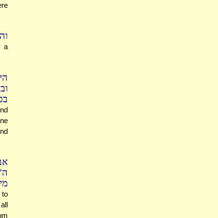
ere
וה
 a
הי
וב
בכך
and
one
and
אב
ה'
מי
 to
all
rom