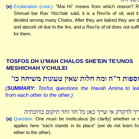
(e)
Explanation (cont.):
"Mai Hi" means from which reason? 
Shmuel bar Rav Yitzchak said, it is a Revi'is of oil, and it
divided among many Chalos. After they are baked they are d
and absorb oil due to the fire, and a Revi'is of oil does not suff
for them.
TOSFOS DH U'MAH CHALOS SHE'EIN TE'UNOS
MESHICHAH V'CHULEI
וספות ד"ה ומה חלות שאין טעונות משיחה כו
(
SUMMARY:
Tosfos questions the Havah Amina to lea
from each other to the other.)
יך לדקדק אי שייך כאן כל חד וחד תיקום בדוכתיה
(a)
Question:
One must be meticulous [to clarify] whether or 
applies here "each stands in its place" (we do not learn f
either to the other).