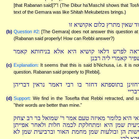
[that Rabanan said]?"! (The Dibur ha'Maschil shows that Tosf
text of the Gemara was like Shitah Mekubetzes brings.)
וד שאין מתרץ כלום אקושיא זו
(b)
Question #2:
[The Gemara] does not answer this question at 
(Rabanan said properly! How can Rebbi answer?)
ראה לפרש דלאו קושיא היא אלא בניחותא קאמר
פיר קאמרי ליה רבנן
(c)
Explanation:
It seems that this is said b'Nichusa, i.e. it is no
question. Rabanan said properly to [Rebbi].
חזינן בתוספתא דחזר בו רבי דאמר נראין דבריהן
בריי
(d)
Support:
We find in the Tosefta that Rebbi retracted, and s
"their words are better than mine."
אי היא כלומר מאיזה טעם אמר ר' שמואל בר רב יצחק
יעית שמן היא ומתחלקת לכמה חלות ולאחר אפייתן
ישות הן ובולעות שמן מחמת האור וברביעית שמן לא
קא להו