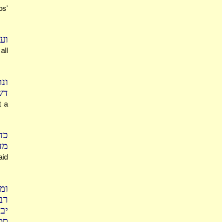
os'
וע
all
ונ
דש
t a
כד
מד
aid
ומ
רב
יב
ספ