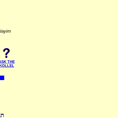
alayim
ASK THE
KOLLEL
תו