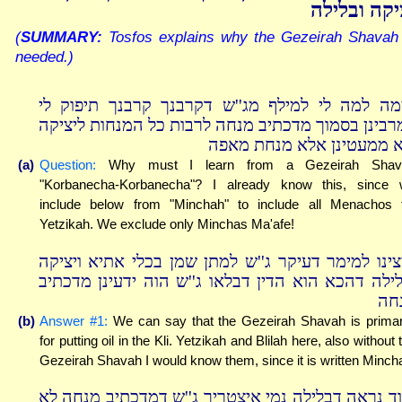
יקה ובלילה
(
SUMMARY:
Tosfos explains why the Gezeirah Shavah 
needed.)
מה למה לי למילף מג''ש דקרבנך קרבנך תיפוק לי
רבינן בסמוך מדכתיב מנחה לרבות כל המנחות ליציקה
א ממעטינן אלא מנחת מאפה
(a)
Question:
Why must I learn from a Gezeirah Shav
"Korbanecha-Korbanecha"? I already know this, since
include below from "Minchah" to include all Menachos 
Yetzikah. We exclude only Minchas Ma'afe!
צינו למימר דעיקר ג''ש למתן שמן בכלי אתיא ויציקה
לילה דהכא הוא הדין דבלאו ג''ש הוה ידעינן מדכתיב
חה
(b)
Answer #1:
We can say that the Gezeirah Shavah is primar
for putting oil in the Kli. Yetzikah and Blilah here, also without 
Gezeirah Shavah I would know them, since it is written Minch
וד נראה דבלילה נמי איצטריך ג''ש דמדכתיב מנחה לא