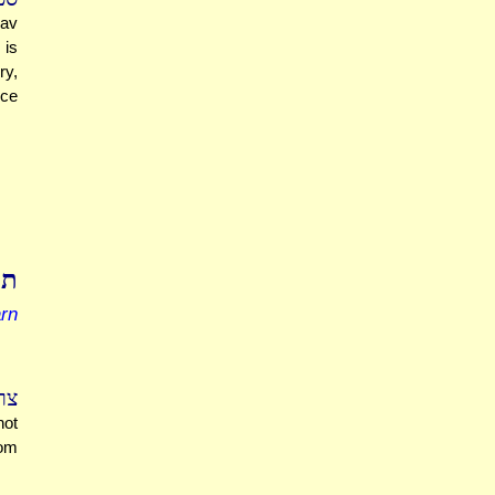
Rav
 is
ry,
ice
ת'
rn
צר
not
rom