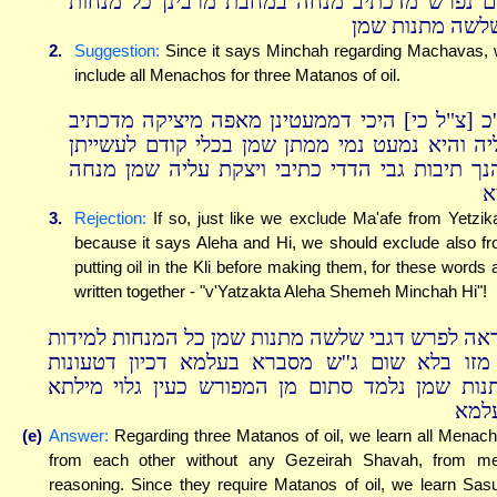
ם נפרש מדכתיב מנחה במחבת מרבינן כל מנחות
לשה מתנות שמן
2.
Suggestion:
Since it says Minchah regarding Machavas,
include all Menachos for three Matanos of oil.
'כ [צ"ל כי] היכי דממעטינן מאפה מיציקה מדכתיב
יה והיא נמעט נמי ממתן שמן בכלי קודם לעשייתן
נך תיבות גבי הדדי כתיבי ויצקת עליה שמן מנחה
א
3.
Rejection:
If so, just like we exclude Ma'afe from Yetzik
because it says Aleha and Hi, we should exclude also f
putting oil in the Kli before making them, for these words 
written together - "v'Yatzakta Aleha Shemeh Minchah Hi"!
ראה לפרש דגבי שלשה מתנות שמן כל המנחות למידות
 מזו בלא שום ג''ש מסברא בעלמא דכיון דטעונות
נות שמן נלמד סתום מן המפורש כעין גלוי מילתא
למא
(e)
Answer:
Regarding three Matanos of oil, we learn all Menac
from each other without any Gezeirah Shavah, from m
reasoning. Since they require Matanos of oil, we learn Sa