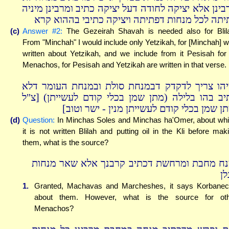
בינן אלא יציקה לחודה דעל יציקה כתיב ומרבינן מיניה
יתה לכל מנחות דפתיתה ויציקה כתיבי בההוא קרא
(c)
Answer #2:
The Gezeirah Shavah is needed also for Blil
From "Minchah" I would include only Yetzikah, for [Minchah] 
written about Yetzikah, and we include from it Pesisah for 
Menachos, for Pesisah and Yetzikah are written in that verse.
יהו צריך לדקדק דבמנחת סולת ובמנחת העומר דלא
יב בהו בלילה (מתן שמן בכלי קודם לעשייתן) [צ"ל
תן שמן בכלי קודם לעשייתן מנין - ישר וטוב
(d)
Question:
In Minchas Soles and Minchas ha'Omer, about wh
it is not written Blilah and putting oil in the Kli before mak
them, what is the source?
נח מחבת ומרחשת דכתיב קרבנך אלא שאר מנחות
לן
1.
Granted, Machavas and Marcheshes, it says Korbane
about them. However, what is the source for oth
Menachos?