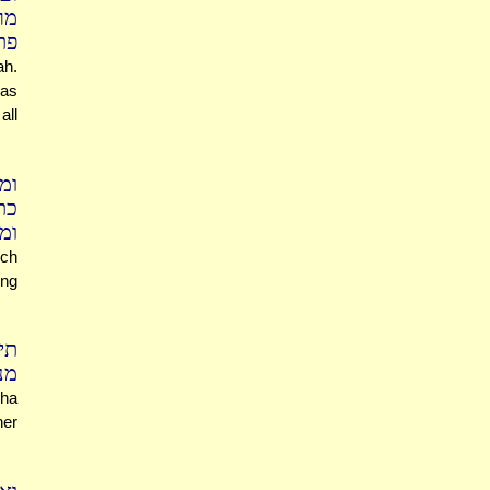
מר
פת
ah.
was
all
ומ
כת
ומ]
ich
ing
תי
מנ
cha
er