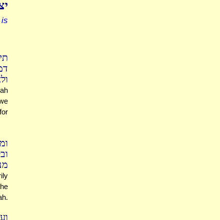
יצ
is
תי
דמ
ול
ah
 we
for
ומ
וב
מנ
ily
the
ah.
וע