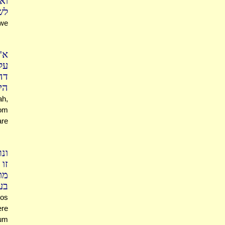
וא
לש
 we
א'
על
דה
הי
ah,
rom
are
ונ
זו
מת
בע
hos
ere
sum