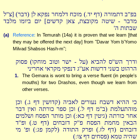
בפ''ב דתמורה (דף יד.) מוכח דלמחר נפקא לן (דבר) [צ"ל
מדבר - שיטה מקובצת, צאן קדשים] יום ביומו מלבד
שבתות ה'
(a)
Reference:
In Temurah (14a) it is proven that we learn [that
they may be offered the next day] from "Davar Yom b'Yomo
Milvad Shabsos Hash-m";
ודרך הש''ס להביא (על - ישר וטוב מוחקו) פסוק
הרהוט בשני דרשות אע''ג דנפקי מקראי אחריני
1.
The Gemara is wont to bring a verse fluent (in people's
mouths) for two Drashos, even though we learn from
other verses.
כי ההיא דשבח נעורים לאביה (קדושין דף ג.) וכן
מוהתעלמת (ב''מ דף ל.) וכן ספר כורתה ואין דבר
אחר כורתה (גיטין דף כא:) וכן מותר הפסח ושלמים
הבאין מחמת הפסח פ''ק דזבחים (דף ט.) ופ''ד
דזבחים (דף לז.) ופרק התודה (לקמן פג:) ופ' מי
שהיה טמא (פסחים דף צו:)