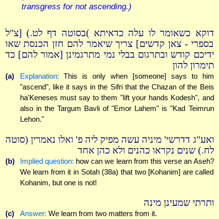
transgress for not ascending.)
דוקא כשאומר לו עלה כדאיתא )בסוטה דף לט.) [צ"ל
בספרי - צאן קדשים] צריך שיאמר להם חזן הכנסת שאו
ידיכם קודש ובתרגום בבלי נמי מתרגמינן [אמור להם] כד
תימרון להון
(a)
Explanation:
This is only when [someone] says to him
"ascend", like it says in the Sifri that the Chazan of the Beis
ha'Keneses must say to them "lift your hands Kodesh", and
also in the Targum Bavli of "Emor Lahem" is "Kad Teimrun
Lehon."
ואע''ג דדרשי' מיניה עשה מפיק ליה פ' ואלו נאמרין (סוטה
לח.) שנים נקראו כהנים ולא כהן אחד
(b)
Implied question:
how can we learn from this verse an Aseh?
We learn from it in Sotah (38a) that two [Kohanim] are called
Kohanim, but one is not!
ותרתי שמעינן מינה
(c)
Answer:
We learn from two matters from it.