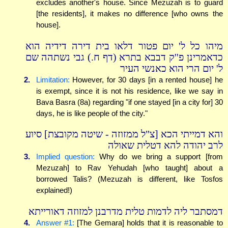
excludes another's house. Since Mezuzah is to guard
[the residents], it makes no difference [who owns the
house].
מיהו כל ל' יום פטור דלאו בית דירה דידיה הוא
כדאמרינן פ''ק דבבא בתרא (דף ח.) גבי נשתהה שם
ל' יום הרי הוא כאנשי העיר
2.
Limitation:
However, for 30 days [in a rented house] he
is exempt, since it is not his residence, like we say in
Bava Basra (8a) regarding "if one stayed [in a city for] 30
days, he is like people of the city."
והא דמייתי הכא [צ"ל ממזוזה - שיטה מקובצת] סיוע
לרב יהודה להא דטלית שאולה
3.
Implied question:
Why do we bring a support [from
Mezuzah] to Rav Yehudah [who taught] about a
borrowed Talis? (Mezuzah is different, like Tosfos
explained!)
דמסתבר ליה לדמות טלית מדרבנן למזוזה דאורייתא
4.
Answer #1:
[The Gemara] holds that it is reasonable to