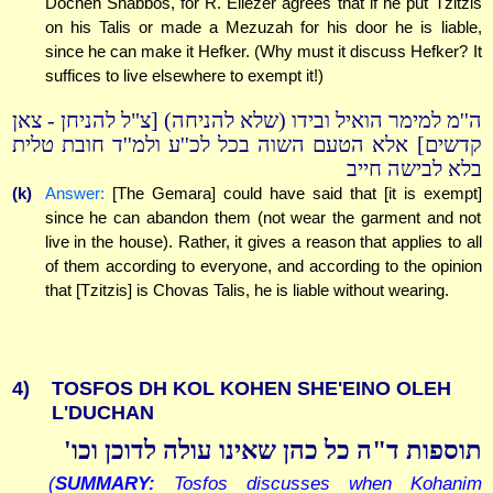
Docheh Shabbos, for R. Eliezer agrees that if he put Tzitzis
on his Talis or made a Mezuzah for his door he is liable,
since he can make it Hefker. (Why must it discuss Hefker? It
suffices to live elsewhere to exempt it!)
ה''מ למימר הואיל ובידו (שלא להניחה) [צ"ל להניחן - צאן
קדשים] אלא הטעם השוה בכל לכ''ע ולמ''ד חובת טלית
בלא לבישה חייב
(k)
Answer:
[The Gemara] could have said that [it is exempt]
since he can abandon them (not wear the garment and not
live in the house). Rather, it gives a reason that applies to all
of them according to everyone, and according to the opinion
that [Tzitzis] is Chovas Talis, he is liable without wearing.
4)
TOSFOS DH KOL KOHEN SHE'EINO OLEH
L'DUCHAN
תוספות ד"ה כל כהן שאינו עולה לדוכן וכו'
(
SUMMARY:
Tosfos discusses when Kohanim