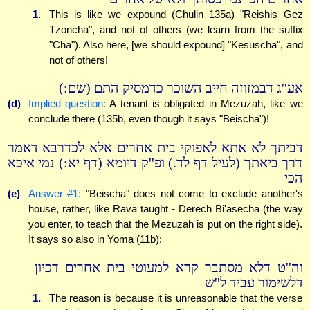
1.
This is like we expound (Chulin 135a) "Reishis Gez
Tzoncha", and not of others (we learn from the suffix
"Cha"). Also here, [we should expound] "Kesuscha", and
not of others!
אע''ג דבמזוזה חייב השוכר כדמסיק התם (שם:)
(d)
Implied question:
A tenant is obligated in Mezuzah, like we
conclude there (135b, even though it says "Beischa")!
דביתך לא אתא לאפוקי בית אחרים אלא לכדרבא דאמר
דרך ביאתך (לעיל דף לד.) ופ''ק דיומא (דף יא:) נמי איכא
הכי
(e)
Answer #1:
"Beischa" does not come to exclude another's
house, rather, like Rava taught - Derech Bi'asecha (the way
you enter, to teach that the Mezuzah is put on the right side).
It says so also in Yoma (11b);
וה''ט דלא מסתבר קרא למעוטי בית אחרים דכיון
דלשימור עביד ל''ש
1.
The reason is because it is unreasonable that the verse