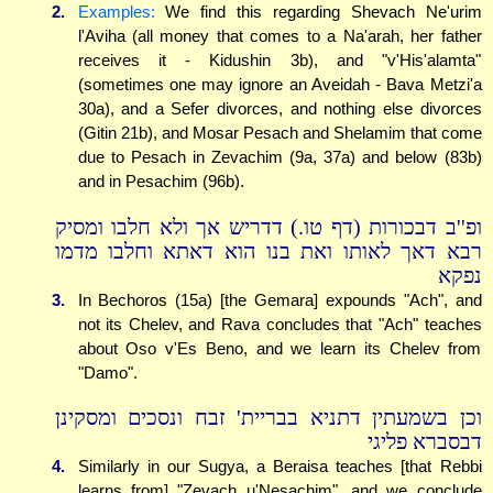
2.
Examples:
We find this regarding Shevach Ne'urim
l'Aviha (all money that comes to a Na'arah, her father
receives it - Kidushin 3b), and "v'His'alamta"
(sometimes one may ignore an Aveidah - Bava Metzi'a
30a), and a Sefer divorces, and nothing else divorces
(Gitin 21b), and Mosar Pesach and Shelamim that come
due to Pesach in Zevachim (9a, 37a) and below (83b)
and in Pesachim (96b).
ופ''ב דבכורות (דף טו.) דדריש אך ולא חלבו ומסיק
רבא דאך לאותו ואת בנו הוא דאתא וחלבו מדמו
נפקא
3.
In Bechoros (15a) [the Gemara] expounds "Ach", and
not its Chelev, and Rava concludes that "Ach" teaches
about Oso v'Es Beno, and we learn its Chelev from
"Damo".
וכן בשמעתין דתניא בבריית' זבח ונסכים ומסקינן
דבסברא פליגי
4.
Similarly in our Sugya, a Beraisa teaches [that Rebbi
learns from] "Zevach u'Nesachim", and we conclude