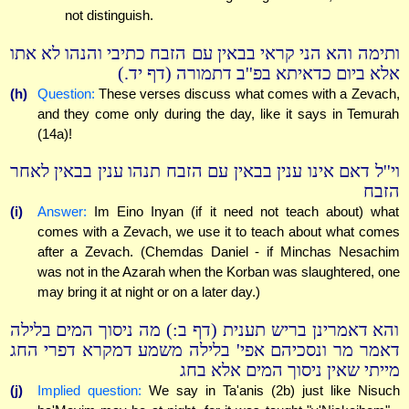
not distinguish.
ותימה והא הני קראי בבאין עם הזבח כתיבי והנהו לא אתו
אלא ביום כדאיתא בפ''ב דתמורה (דף יד.)
(h)
Question:
These verses discuss what comes with a Zevach,
and they come only during the day, like it says in Temurah
(14a)!
וי''ל דאם אינו ענין בבאין עם הזבח תנהו ענין בבאין לאחר
הזבח
(i)
Answer:
Im Eino Inyan (if it need not teach about) what
comes with a Zevach, we use it to teach about what comes
after a Zevach. (Chemdas Daniel - if Minchas Nesachim
was not in the Azarah when the Korban was slaughtered, one
may bring it at night or on a later day.)
והא דאמרינן בריש תענית (דף ב:) מה ניסוך המים בלילה
דאמר מר ונסכיהם אפי' בלילה משמע דמקרא דפרי החג
מייתי שאין ניסוך המים אלא בחג
(j)
Implied question:
We say in Ta'anis (2b) just like Nisuch