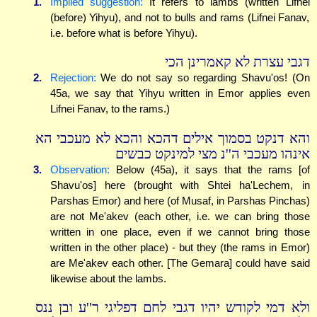
1.
Implied suggestion:
It refers to lambs (written Lifnei
(before) Yihyu), and not to bulls and rams (Lifnei Fanav,
i.e. before what is before Yihyu).
דגבי עצרת לא קאמרינן הכי
2.
Rejection:
We do not say so regarding Shavu'os! (On
45a, we say that Yihyu written in Emor applies even
Lifnei Fanav, to the rams.)
והא דנקט בסמוך אילים דהכא והכא לא מעכבי הא
אינהו מעכבי ה''נ מצי למינקט כבשים
3.
Observation:
Below (45a), it says that the rams [of
Shavu'os] here (brought with Shtei ha'Lechem, in
Parshas Emor) and here (of Musaf, in Parshas Pinchas)
are not Me'akev (each other, i.e. we can bring those
written in one place, even if we cannot bring those
written in the other place) - but they (the rams in Emor)
are Me'akev each other. [The Gemara] could have said
likewise about the lambs.
ולא דמי לקודש יהיו דגבי לחם דפליגי ר''ע ובן ננס