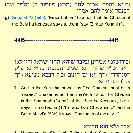
ותניא בספרי אמור להם (מכאן מעמוד ב) מלמד שחזן
הכנסת אומר להם אמרו
(g)
Support #2 (Sifri):
"Emor Lahem" teaches that the Chazan of
the Beis ha'Keneses says to them "say [Birkas Kohanim]."
44B----------------------------------------44B
ובירושלמי אמרינן ובלבד שיהא החזן ישראל וחזן לאו
היינו ש''ץ שחזן הוא שמש הכנסת כדאיתא פ''ק
דסנהדרין (דף יז:) וב' חזנים ופ''ז דבבא מציעא (דף
צג:) חזני מתא
1.
And in the Yerushalmi we say "the Chazan must be a
Yisrael." Chazan is not the Shali'ach Tzibur, for Chazan
is the Shamash (Gabai) of the Beis ha'Keneses, like it
says in Sanhedrin (17b) "and two Chazanim...", and in
Bava Metzi'a (93b) it says "Chazanim of the city..."
אבל ש''צ הוא הקורא
2.
However, the Shali'ach Tzibur is the Korei (says the