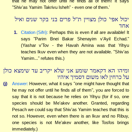
that he may not offer until he finds all of them! It says
"Shiv'as Yamim Takrivu Isheh" - even one of them.'
יכול אפי' כולן מצויין ת''ל פרים בני בקר שנים ואיל
אחד
1.
Citation (Sifri):
Perhaps this is even if all are available! It
says "Parim Bnei Bakar Shenayim v'Ayil Echad."
(Yashar v'Tov - the Havah Amina was that Yihyu
teaches Ikuv even when they are not available. "Shiv'as
Yamim..." refutes this.)
ומיהו הא דקאמר שומע אני שלא יקריב עד שימצא כולן
על כרחין לאו משום דסמיך איהיו
(j)
Answer:
However, what it says "one might have thought that
he may not offer until he finds all of them", you are forced to
say that it is not because he relies on Yihyu (for if so, one
species should be Me'akev another. Granted, regarding
Pesach we could say that Shiv'as Yamim teaches that this is
not so. However, even when there is an Ikuv and no Ribuy,
one species is not Me'akev another, like Tosfos brings
immediately.)