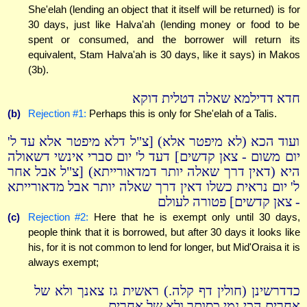
She'elah (lending an object that it itself will be returned) is for
30 days, just like Halva'ah (lending money or food to be
spent or consumed, and the borrower will return its
equivalent, Stam Halva'ah is 30 days, like it says) in Makos
(3b).
חדא דדילמא שאלה דטלית דוקא
(b)
Rejection #1:
Perhaps this is only for She'elah of a Talis.
ועוד הכא (לא מיפטר אלא) [צ"ל דלא מיפטר אלא עד ל'
יום משום - צאן קדשים] דעד ל' יום סברי אינשי דשאולה
היא (דאין דרך שאלה יותר דמדאורייתא) [צ"ל אבל אחר
ל' יום נראית כשלו דאין דרך שאלה יותר אבל מדאורייתא
- צאן קדשים] פטורה לעולם
(c)
Rejection #2:
Here that he is exempt only until 30 days,
people think that it is borrowed, but after 30 days it looks like
his, for it is not common to lend for longer, but Mid'Oraisa it is
always exempt;
כדדרשינן (חולין דף קלה.) ראשית גז צאנך ולא של
אחרים הכי נמי כסותך ולא של אחרים