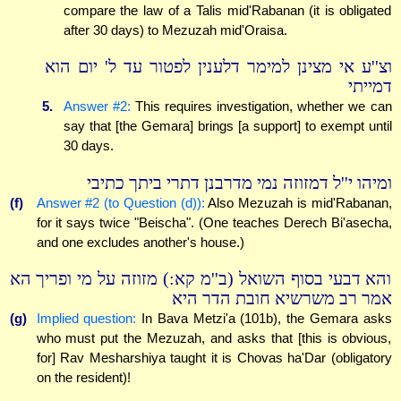
compare the law of a Talis mid'Rabanan (it is obligated
after 30 days) to Mezuzah mid'Oraisa.
וצ''ע אי מצינן למימר דלענין לפטור עד ל' יום הוא
דמייתי
5.
Answer #2:
This requires investigation, whether we can
say that [the Gemara] brings [a support] to exempt until
30 days.
ומיהו י''ל דמזוזה נמי מדרבנן דתרי ביתך כתיבי
(f)
Answer #2 (to Question (d)):
Also Mezuzah is mid'Rabanan,
for it says twice "Beischa". (One teaches Derech Bi'asecha,
and one excludes another's house.)
והא דבעי בסוף השואל (ב''מ קא:) מזוזה על מי ופריך הא
אמר רב משרשיא חובת הדר היא
(g)
Implied question:
In Bava Metzi'a (101b), the Gemara asks
who must put the Mezuzah, and asks that [this is obvious,
for] Rav Mesharshiya taught it is Chovas ha'Dar (obligatory
on the resident)!