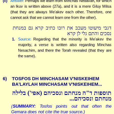
(c)
Answer:
Perhaps we learn from Minchas Nedavah, for which
an Ikuv is written above (27a), and it is a mere Giluy Milsa
(that they are always Me'akev each other. Therefore, one
cannot ask that we cannot learn one from the other).
דגבי מיעוטו מעכב את רובו כתיב קרא גם במנחת
נסכים והתם גלי לן קרא
1.
Source:
Regarding that the minority is Me'akev the
majority, a verse is written also regarding Minchas
Nesachim, and there the Torah revealed (that they are
the same).
6)
TOSFOS DH MINCHASAM V'NISKEIHEM
BA'LAYLAH MINCHASAM V'NISKEIHEM...
תוספות ד"ה מנחתם ונסכיהם (אפי') בלילה
מנחתם ונסכיהם...
(
SUMMARY:
Tosfos points out that often the
Gemara does not cite the true source.)