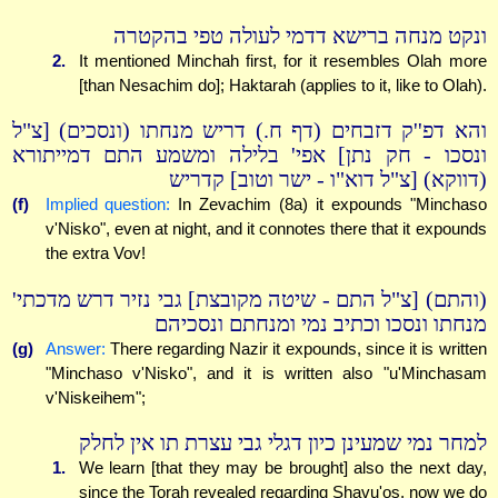
ונקט מנחה ברישא דדמי לעולה טפי בהקטרה
2.
It mentioned Minchah first, for it resembles Olah more
[than Nesachim do]; Haktarah (applies to it, like to Olah).
והא דפ''ק דזבחים (דף ח.) דריש מנחתו (ונסכים) [צ"ל
ונסכו - חק נתן] אפי' בלילה ומשמע התם דמייתורא
(דווקא) [צ"ל דוא"ו - ישר וטוב] קדריש
(f)
Implied question:
In Zevachim (8a) it expounds "Minchaso
v'Nisko", even at night, and it connotes there that it expounds
the extra Vov!
(והתם) [צ"ל התם - שיטה מקובצת] גבי נזיר דרש מדכתי'
מנחתו ונסכו וכתיב נמי ומנחתם ונסכיהם
(g)
Answer:
There regarding Nazir it expounds, since it is written
"Minchaso v'Nisko", and it is written also "u'Minchasam
v'Niskeihem";
למחר נמי שמעינן כיון דגלי גבי עצרת תו אין לחלק
1.
We learn [that they may be brought] also the next day,
since the Torah revealed regarding Shavu'os, now we do