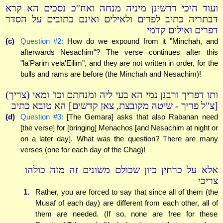
ועוד היכי דרשינן מיניה מנחה ואח''כ נסכים הא קרא
דבתריה כתיב לפרים ולאילים ואינם כתובים על הסדר
דפרים ואילים קדמי
(c)
Question #2:
How do we expound from it "Minchah, and
afterwards Nesachim"? The verse continues after this
"la'Parim vela'Eilim", and they are not written in order, for the
bulls and rams are before (the Minchah and Nesachim)!
ותו דפריך ורבנן נמי הא בעי ליה ומנחתם וכו' ומאי (צריך)
[צ"ל פריך - שיטה מקובצת, צאן קדשים] הא טובא כתיב
(d)
Question #3:
[The Gemara] asks that also Rabanan need
[the verse] for [bringing] Menachos [and Nesachim at night or
on a later day]. What was the question? There are many
verses (one for each day of the Chag)!
אלא על כרחין כיון שכולם משונים זה מזה כולהו
צריכי
1.
Rather, you are forced to say that since all of them (the
Musaf of each day) are different from each other, all of
them are needed. (If so, none are free for these