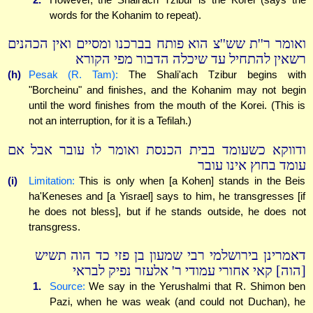
words for the Kohanim to repeat).
ואומר ר''ת שש''צ הוא פותח בברכנו ומסיים ואין הכהנים
רשאין להתחיל עד שיכלה הדבור מפי הקורא
(h)
Pesak (R. Tam):
The Shali'ach Tzibur begins with
"Borcheinu" and finishes, and the Kohanim may not begin
until the word finishes from the mouth of the Korei. (This is
not an interruption, for it is a Tefilah.)
ודווקא כשעומד בבית הכנסת ואומר לו עובר אבל אם
עומד בחוץ אינו עובר
(i)
Limitation:
This is only when [a Kohen] stands in the Beis
ha'Keneses and [a Yisrael] says to him, he transgresses [if
he does not bless], but if he stands outside, he does not
transgress.
דאמרינן בירושלמי רבי שמעון בן פזי כד הוה תשיש
[הוה] קאי אחורי עמודי ר' אלעזר נפיק לבראי
1.
Source:
We say in the Yerushalmi that R. Shimon ben
Pazi, when he was weak (and could not Duchan), he