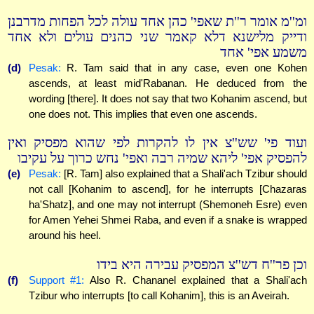
ומ''מ אומר ר''ת שאפי' כהן אחד עולה לכל הפחות מדרבנן
ודייק מלישנא דלא קאמר שני כהנים עולים ולא אחד
משמע אפי' אחד
(d)
Pesak:
R. Tam said that in any case, even one Kohen
ascends, at least mid'Rabanan. He deduced from the
wording [there]. It does not say that two Kohanim ascend, but
one does not. This implies that even one ascends.
ועוד פי' שש''צ אין לו להקרות לפי שהוא מפסיק ואין
להפסיק אפי' ליהא שמיה רבה ואפי' נחש כרוך על עקיבו
(e)
Pesak:
[R. Tam] also explained that a Shali'ach Tzibur should
not call [Kohanim to ascend], for he interrupts [Chazaras
ha'Shatz], and one may not interrupt (Shemoneh Esre) even
for Amen Yehei Shmei Raba, and even if a snake is wrapped
around his heel.
וכן פר''ח דש''צ המפסיק עבירה היא בידו
(f)
Support #1:
Also R. Chananel explained that a Shali'ach
Tzibur who interrupts [to call Kohanim], this is an Aveirah.