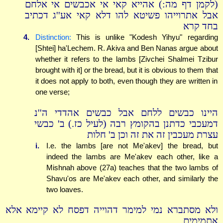
(לקמן דף מה:) אהייא קאי אי אכבשים אי אלחם
אבל אתרוייהו פשיטא להו דלא קאי אע''ג דכתיב
בחד קרא
4.
Distinction:
This is unlike "Kodesh Yihyu" regarding
[Shtei] ha'Lechem. R. Akiva and Ben Nanas argue about
whether it refers to the lambs [Zivchei Shalmei Tzibur
brought with it] or the bread, but it is obvious to them that
it does not apply to both, even though they are written in
one verse;
היינו כבשים ללחם אבל כבשים אהדדי ה''נ
דמעכבי כדתנן בהקומץ רבה (לעיל כז.) ב' כבשי
עצרת מעכבין זה את זה וכן ב' חלות
i.
I.e. the lambs [are not Me'akev] the bread, but
indeed the lambs are Me'akev each other, like a
Mishnah above (27a) teaches that the two lambs of
Shavu'os are Me'akev each other, and similarly the
two loaves.
ולא מסתברא נמי למימר דהוייה דפסח לא קיימא אלא
אתמימים