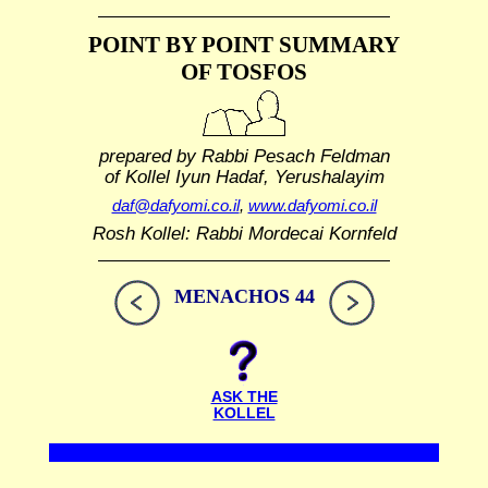
POINT BY POINT SUMMARY
OF TOSFOS
prepared by Rabbi Pesach Feldman
of Kollel Iyun Hadaf, Yerushalayim
daf@dafyomi.co.il
,
www.dafyomi.co.il
Rosh Kollel: Rabbi Mordecai Kornfeld
MENACHOS 44
ASK THE
KOLLEL