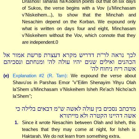
Drashos! Taharas ha'Kodesh points out that on six days
of Sukos, the verse begins with a Vov (u'Minchasam
v'Niskeihem...), to show that the Minchah and
Nesachim depend on the Korban. We expound only
what is written on days four and eight, Minchasam
v'Niskeihem without the Vov, which connote that they
are independent.0
לכך נראה לר''ת דדריש מקרא דעצרת פרשת אמור אל
הכהנים ואילים שנים יהיו עולה לה' ומנחתם ונסכיהם
אשה ריח ניחוח לה'
(e)
Explanation #2 (R. Tam):
We expound the verse about
Shavu'os in Parshas Emor "v"Eilim Shenayim Yihyu Olah
la'Shem u'Minchasam v'Niskeihem Isheh Re'ach Nicho'ach
la'Shem";
מדכתב נסכים בין עולה לאשה ש''מ דבאים בלילה כי
אשה דהיינו הקטרה ולא מייתורא
1.
Since it wrote Nesachim between Olah and Isheh, this
teaches that they may come at night, for Isheh is
Haktarah. We do not learn from something extra.