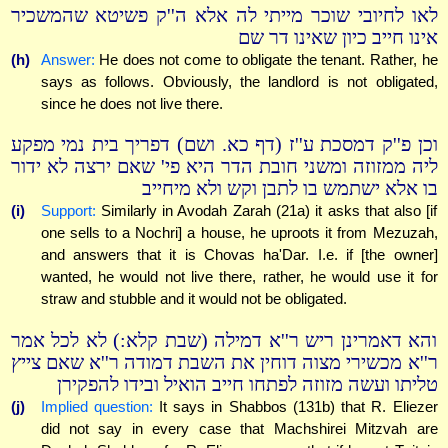
לאו לחיובי שוכר מייתי לה אלא ה''ק פשיטא שהמשכיר
אינו חייב כיון שאינו דר שם
(h)
Answer:
He does not come to obligate the tenant. Rather, he
says as follows. Obviously, the landlord is not obligated,
since he does not live there.
וכן פ''ק דמסכת ע''ז (דף כא. ושם) דפריך בית נמי מפקע
ליה ממזוזה ומשני חובת הדר היא פי' שאם ירצה לא ידור
בו אלא ישתמש בו לתבן וקש ולא מיחייב
(i)
Support:
Similarly in Avodah Zarah (21a) it asks that also [if
one sells to a Nochri] a house, he uproots it from Mezuzah,
and answers that it is Chovas ha'Dar. I.e. if [the owner]
wanted, he would not live there, rather, he would use it for
straw and stubble and it would not be obligated.
והא דאמרינן ריש ר''א דמילה (שבת קלא:) לא לכל אמר
ר''א מכשירי מצוה דוחין את השבת דמודה ר''א שאם צייץ
טליתו ועשה מזוזה לפתחו חייב הואיל ובידו להפקירן
(j)
Implied question:
It says in Shabbos (131b) that R. Eliezer
did not say in every case that Machshirei Mitzvah are