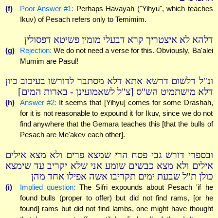
(f)
Poor Answer #1:
Perhaps Havayah ("Yihyu", which teaches
Ikuv) of Pesach refers only to Temimim.
דלהא לא איצטריך קרא דבעלי מומין פשיטא דפסולין
(g)
Rejection:
We do not need a verse for this. Obviously, Ba'alei
Mumim are Pasul!
ונ''ל דלשום דרשא אתא דלא מסתבר לדורשו בעיכוב כיון
דלא מישתמיט הש''ס [צ"ל לשאמועינן - בארות המים]
(h)
Answer #2:
It seems that [Yihyu] comes for some Drashah,
for it is not reasonable to expound it for Ikuv, since we do not
find anywhere that the Gemara teaches this [that the bulls of
Pesach are Me'akev each other].
ובספרי דורש גבי פסח הרי שמצא פרים ולא מצא אילים
אילים ולא מצא כבשים שומע אני שלא יקריב עד שימצא
כולן ת''ל שבעת ימים תקריבו אשה אפילו אחד מהן
(i)
Implied question:
The Sifri expounds about Pesach 'if he
found bulls (proper to offer) but did not find rams, [or he
found] rams but did not find lambs, one might have thought