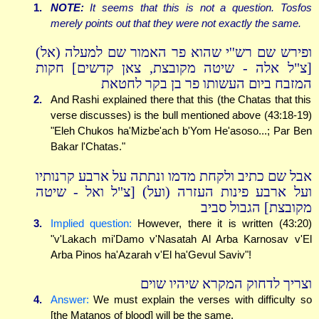
1.
NOTE:
It seems that this is not a question. Tosfos
merely points out that they were not exactly the same.
ופירש שם רש''י שהוא פר האמור שם למעלה (אל)
[צ"ל אלה - שיטה מקובצת, צאן קדשים] חקות
המזבח ביום העשותו פר בן בקר לחטאת
2.
And Rashi explained there that this (the Chatas that this
verse discusses) is the bull mentioned above (43:18-19)
"Eleh Chukos ha'Mizbe'ach b'Yom He'asoso...; Par Ben
Bakar l'Chatas."
אבל שם כתיב ולקחת מדמו ונתתה על ארבע קרנותיו
ועל ארבע פינות העזרה (ועל) [צ"ל ואל - שיטה
מקובצת] הגבול סביב
3.
Implied question:
However, there it is written (43:20)
"v'Lakach mi'Damo v'Nasatah Al Arba Karnosav v'El
Arba Pinos ha'Azarah v'El ha'Gevul Saviv"!
וצריך לדחוק המקרא שיהיו שוים
4.
Answer:
We must explain the verses with difficulty so
[the Matanos of blood] will be the same.