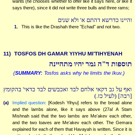
wants (he chooses whether to offer like it says here, or like it
says there), since it did not write three bulls and three rams;
והיינו כדרשא דהתם א' ולא שנים
1.
This is like the Drashah there "Echad" and not two.
11)
TOSFOS DH GAMAR YIYHU MI'TIHYENAH
תוספות ד"ה גמר יהיו מתהיינה
(
SUMMARY:
Tosfos asks why he limits the Ikuv.)
ואף על גב דקאי אלחם לבד ואכבשים לבד כדאי' בהקומץ
[רבה] (לעיל כז.)
(a)
Implied question:
[Kodesh Yihyu] refers to the bread alone
and the lambs alone, like it says above (27a! A Stam
Mishnah said that the two lambs are Me'akev each other,
and the two loaves are Me'akev each other. The Gemara
explained for each of them that Havayah is written. Since it is