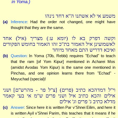
in Yoma.)
משמע אי לא אשתנו ה''א דחד נינהו
(a)
Inference:
Had the order not changed, one might have
thought that they are the same.
וקשה דפרק בא לו (יומא ע:) מצריך (איל) אחד
לאשמועינן איל האמור בת''כ זהו האמור בחומש הפקודים
ואיכא דדריש התם מאחד מיוחד
(b)
Question:
In Yoma (70b, Rebbi) requires "Echad" to teach
that the ram [of Yom Kipur] mentioned in Acharei Mos
(amidst Avodas Yom Kipur) is the same one mentioned in
Pinchas, and one opinion learns there from "Echad" -
Meyuchad (special)!
וי''ל דמדהכא כתיב (פרים) [צ"ל פר - מהרש"ם] ושני
אילים והכא כתיב איל ושני פרים ש''מ אי בעי קאמר
מדלא כתיב ג' פרים וג' אילים
(c)
Answer:
Since here it is written Par v'Shnei Eilim, and here it
is written Ayil v'Shnei Parim, this teaches that it means if he