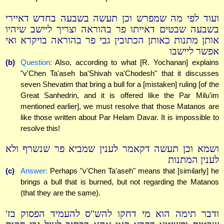
ועוד לפי מה שמפרש וכן תעשה בשבעה בחדש דאיירי
בשבעה שבטים דאייתו פר בהוראה וצריך ליישב שיהיו
אותן מתנות כאותן הכתובין גבי פר בהוראה בויקרא ואי
אפשר ליישבו
(b)
Question:
Also, according to what [R. Yochanan] explains
"v'Chen Ta'aseh ba'Shivah va'Chodesh" that it discusses
seven Shevatim that bring a bull for a [mistaken] ruling [of the
Great Sanhedrin, and it is offered like the Par Milu'im
mentioned earlier], we must resolve that those Matanos are
like those written about Par Helam Davar. It is impossible to
resolve this!
ושמא וכן תעשה דקאמר לענין שמביא פר שנשרף ולא
לענין המתנות
(c)
Answer:
Perhaps "v'Chen Ta'aseh" means that [similarly] he
brings a bull that is burned, but not regarding the Matanos
(that they are the same).
ודבר תימה הוא מי דחקו להש''ס להעמיד הפסוק בז'