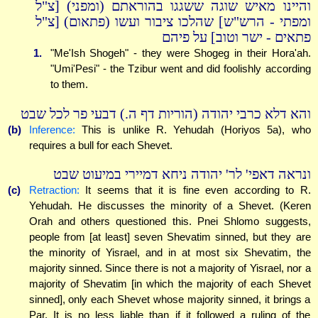
והיינו מאיש שוגה ששגגו בהוראתם (ומפני) [צ"ל
ומפתי - הרש"ש] שהלכו ציבור ועשו (פתאום) [צ"ל
פתאים - ישר וטוב] על פיהם
1.
"Me'Ish Shogeh" - they were Shogeg in their Hora'ah.
"Umi'Pesi" - the Tzibur went and did foolishly according
to them.
והא דלא כרבי יהודה (הוריות דף ה.) דבעי פר לכל שבט
(b)
Inference:
This is unlike R. Yehudah (Horiyos 5a), who
requires a bull for each Shevet.
ונראה דאפי' לר' יהודה ניחא דמיירי במיעוט שבט
(c)
Retraction:
It seems that it is fine even according to R.
Yehudah. He discusses the minority of a Shevet. (Keren
Orah and others questioned this. Pnei Shlomo suggests,
people from [at least] seven Shevatim sinned, but they are
the minority of Yisrael, and in at most six Shevatim, the
majority sinned. Since there is not a majority of Yisrael, nor a
majority of Shevatim [in which the majority of each Shevet
sinned], only each Shevet whose majority sinned, it brings a
Par. It is no less liable than if it followed a ruling of the