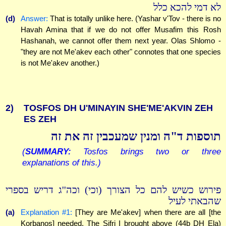
לא דמי להכא כלל
(d)
Answer:
That is totally unlike here. (Yashar v'Tov - there is no
Havah Amina that if we do not offer Musafim this Rosh
Hashanah, we cannot offer them next year. Olas Shlomo -
"they are not Me'akev each other" connotes that one species
is not Me'akev another.)
2)
TOSFOS DH U'MINAYIN SHE'ME'AKVIN ZEH
ES ZEH
תוספות ד"ה ומנין שמעכבין זה את זה
(
SUMMARY:
Tosfos brings two or three
explanations of this.)
פירוש כשיש להם כל הצורך (וכי) וכה''ג דריש בספרי
שהבאתי לעיל
(a)
Explanation #1:
[They are Me'akev] when there are all [the
Korbanos] needed. The Sifri I brought above (44b DH Ela)