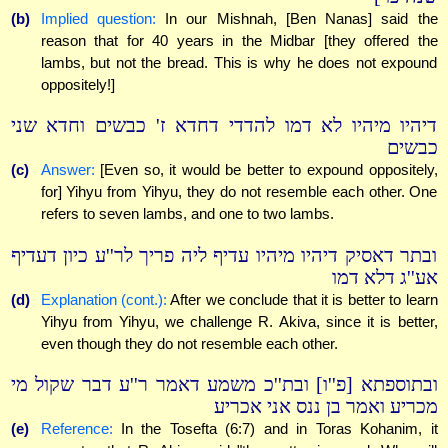
(b)
Implied question:
In our Mishnah, [Ben Nanas] said the
reason that for 40 years in the Midbar [they offered the
lambs, but not the bread. This is why he does not expound
oppositely!]
דיהיו מיהיו לא דמו להדדי דחדא ז' כבשים וחדא שני
כבשים
(c)
Answer:
[Even so, it would be better to expound oppositely,
for] Yihyu from Yihyu, they do not resemble each other. One
refers to seven lambs, and one to two lambs.
ובתר דאסיק דיהיו מיהיו עדיף ליה פריך לר''ע כיון דעדיף
אע''ג דלא דמו
(d)
Explanation (cont.):
After we conclude that it is better to learn
Yihyu from Yihyu, we challenge R. Akiva, since it is better,
even though they do not resemble each other.
ובתוספתא [פ''ו] ובת''כ משמע דאמר ר''ע דבר שקול מי
מכריע ואמר בן ננס אני אכריע
(e)
Reference:
In the Tosefta (6:7) and in Toras Kohanim, it