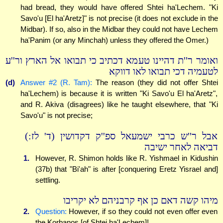
had bread, they would have offered Shtei ha'Lechem. "Ki
Savo'u [El ha'Aretz]" is not precise (it does not exclude in the
Midbar). If so, also in the Midbar they could not have Lechem
ha'Panim (or any Minchah) unless they offered the Omer.)
ואומר ר''ת דהיינו טעמא דכתיב כי תבואו אל הארץ ור''ע
לטעמיה דכי תבואו לאו דווקא
(d)
Answer #2 (R. Tam):
The reason (they did not offer Shtei
ha'Lechem) is because it is written "Ki Savo'u El ha'Aretz",
and R. Akiva (disagrees) like he taught elsewhere, that "Ki
Savo'u" is not precise;
אבל ר''ש כרבי ישמעאל ספ''ק דקדושין (ד' לז:)
דביאה לאחר ישיבה
1.
However, R. Shimon holds like R. Yishmael in Kidushin
(37b) that "Bi'ah" is after [conquering Eretz Yisrael and]
settling.
מיהו קשה דאם כן אף קרבניהם לא יקריבו
2.
Question:
However, if so they could not even offer even
the Korbanos [of Shtei ha'Lechem]!