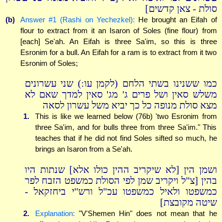
סולת - צאן קדשים]
(b)
Answer #1 (Rashi on Yechezkel):
He brought an Eifah of
flour to extract from it an Isaron of Soles (fine flour) from
[each] Se'ah. An Eifah is three Sa'im, so this is three
Esronim for a bull. An Eifah for a ram is to extract from it two
Esronim of Soles;
כמו ששנינו בשתי הלחם (לקמן עו:) שני עשרונים
משלש סאין ושל פרים ג' מג' סאין למדך שאם לא
מצא סולת מנופה כל כך יביא משל עשרון לסאה
1.
This is like we learned below (76b) 'two Esronim from
three Sa'im, and for bulls three from three Sa'im." This
teaches that if he did not find Soles sifted so much, he
brings an Isaron from a Se'ah.
ושמן הין [לא שיקריב ההין כולו אלא] שנתות היו
בהין [צ"ל ויקריב שמן לפי הסולת כמשפט הזבח לפר
כמשפטו ולאיל כמשפטו עכ"ל ורש''י ביחזקאל -
שיטה מקובצת]
2.
Explanation:
"V'Shemen Hin" does not mean that he