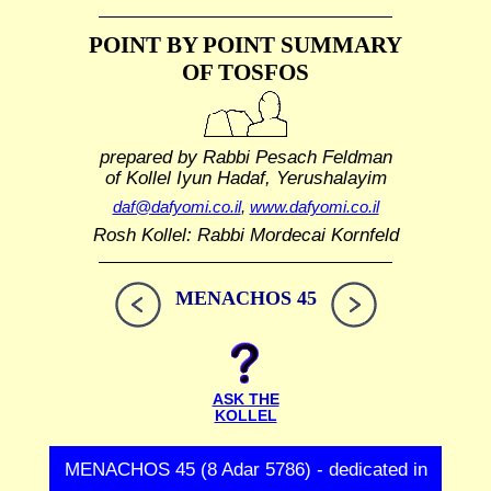
POINT BY POINT SUMMARY
OF TOSFOS
prepared by Rabbi Pesach Feldman
of Kollel Iyun Hadaf, Yerushalayim
daf@dafyomi.co.il
,
www.dafyomi.co.il
Rosh Kollel: Rabbi Mordecai Kornfeld
MENACHOS 45
ASK THE
KOLLEL
MENACHOS 45 (8 Adar 5786) - dedicated in