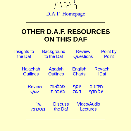
D.A.F. Homepage
OTHER D.A.F. RESOURCES
ON THIS DAF
Insights to
Background
Review
Point by
the Daf
to the Daf
Questions
Point
Halachah
Agadah
English
Revach
Outlines
Outlines
Charts
l'Daf
Review
טבלאות
יוסף
חידונים
Quiz
בעברית
דעת
על הדף
גלי
Discuss
Video/Audio
מסכתא
the Daf
Lectures