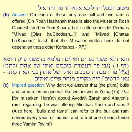
משום דבכל חד ליכא אלא חד פר וחד איל
(b)
Answer:
On each of these only one bull and one ram is
offered (On Rosh Hashanah there is also the Musaf of Rosh
Chodesh, and on Yom Kipur a bull is offered inside! Perhaps
"Milvad [Olas ha'Chodesh....]" and "Milvad [Chatas
ha'Kipurim]" teach that the Musafim written here do not
depend on those other Korbanos -
PF
.)
והא דלא משני בפרים ואילים דעלמא כדמשני פ''ק דיומא
(דף ז.) (גבי פר דעבודת כוכבים ואילו של אהרן וקתני)
[צ"ל פר דעבודת כוכבים ואילו של אהרן גבי הא דקתני -
צאן קדשים] היה מקריב מנחת פרים ואילים
(c)
Implied question:
Why don't we answer that [the plural] bulls
and rams refers in general, like we answer in Yoma (7a) "Par
[for mistaken Hora'ah about] Avodah Zarah and Aharon's
ram" regarding "he was offering Minchas Parim and rams?
(Also here, "bulls and rams" can refer to the bull and ram
offered every year, or the bull and ram of one of each these
three Yamim Tovim!)