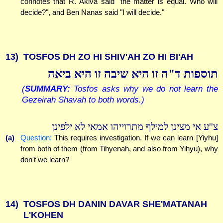
connotes that R. Akiva said "the matter is equal. Who will
decide?", and Ben Nanas said "I will decide."
13)
TOSFOS DH ZO HI SHIV'AH ZO HI BI'AH
תוספות ד"ה זו היא שיבה זו היא ביאה
(
SUMMARY:
Tosfos asks why we do not learn the
Gezeirah Shavah to both words.)
צ''ע אי מצינן למילף מתרוייהו אמאי לא ילפינן
(a)
Question:
This requires investigation. If we can learn [Yiyhu]
from both of them (from Tihyenah, and also from Yihyu), why
don't we learn?
14)
TOSFOS DH DANIN DAVAR SHE'MATANAH
L'KOHEN