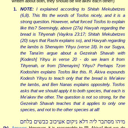
written about both, they should be Me'akev each other!)
1.
NOTE:
I explained according to Shitah Mekubetzes
(6,8). This fits the words of Tosfos nicely, and it is a
strong question. However, what forced Tosfos to explain
like this? Seemingly, above (27a) Havyah regarding the
bread is Tihyenah (Vayikra 23:17; Shitah Mekubetzes
(20) says that Rashi explains so), and Havyah regarding
the lambs is Shenayim Yihyu (verse 18). In our Sugya,
the Tana'im argue about a Gezeirah Shavah with
[Kodesh] Yihyu in verse 20 - do we learn it from
Tihyenah, or from [Shenayim] Yihyu? Perhaps Tzon
Kodoshim explains Tosfos like this. R. Akiva expounds
Kodesh Yihyu to teach only that the bread is Me'akev
the lambs, and Ben Nanas explains oppositely. Tosfos
asks that we should apply it to both species, that each is
Me'akev the other. The question is not so strong, for the
Gezeirah Shavah teaches that it applies to only one
species, and not to the other species at all!
מיהו מסתבר ליה דלא ניקום אעיכוב כבשים בלחם
(b)
Answer:
However, it is reasonable to [R. Akiva] that we do