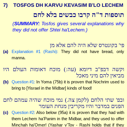
7)
TOSFOS DH KARVU KEVASIM B'LO LECHEM
תוספות ד"ה קרבו כבשים בלא לחם
(
SUMMARY:
Tosfos gives several explanations why
they did not offer Shtei ha'Lechem.)
פי' בקונטרס שלא היה להם אלא מן
(a)
Explanation #1 (Rashi):
They did not have bread, only
manna.
וקשה דבפ''ב דיומא (עה:) מוכח דאומות העולם היו
מביאין להם מיני מאכל
(b)
Question #1:
In Yoma (75b) it is proven that Nochrim used to
bring to [Yisrael in the Midbar] kinds of food!
ובפ' שתי הלחם (לקמן צה.) נמי מוכח שהיה עמהם לחם
הפנים במדבר והיו מקריבין מנחת העומר
(c)
Question #2:
Also below (95a) it is proven that they had with
them Lechem ha'Panim in the Midbar, and they used to offer
Minchah ha'Omer! (Yashar v'Tov - Rashi holds that if they