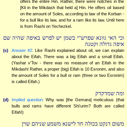
offers the entire Hin. Rather, there were notches in the
[Kli in the Mikdash that held a] Hin. He offers oil based
on the amount of Soles, according to law of the Korban -
for a bull like its law, and for a ram like its law. Until here
is from Rashi on Yechezkel.
וכי האי גוונא שפרש''י בשמן יש לפרש באיפה שהיה שם
איפה גדולה וקטנה
(c)
Answer #2:
Like Rashi explained about oil, we can explain
about the Eifah. There was a big Eifah and a small Eifah.
(Yashar v'Tov - there was no measure of an Eifah in the
Mikdash! Rather, a proper (big) Eifah is 10 Esronim, and also
the amount of Soles for a bull or ram (three or two Esronim)
is called Eifah.)
ומה שמדקדק
(d)
Implied question:
Why was [the Gemara] meticulous (that
bulls and rams have different Shi'urim? Both are called
Eifah!)
משום דנקט בכולה חד לישנא משמע שניהם שוין