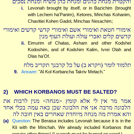
והקטרת מנחת כהנים ומנחת כהן משיח ומנחת נסכים
i.
Levonah brought by itself, or in Bazichim (brought
with Lechem ha'Panim), Ketores, Minchas Kohanim,
Chavitiei Kohen Gadol, Minchas Nesachim;
אימורי חטאת ואימורי אשם ואימורי קדשי קדשים ואימורי
קדשים קלים ואברי עולה ועולת העוף מנין
ii.
Eimurim of Chatas, Asham and other Kodshei
Kodoshim, and of Kodshim Kalim, Ivrei Olah and
Olas ha'Of.
תלמוד לומר (ויקרא ב) על כל קרבנך תקריב מלח
9.
Answer:
"Al Kol Korbancha Takriv Melach."
2)
WHICH KORBANOS MUST BE SALTED?
אמר מר אין לי אלא קומץ <מנחה> מנין לרבות את
הלבונה מרבה אני את הלבונה שכן באה עמה בכלי אחד
והא אמרת מה מנחה מיוחדת שאחרים באין חובה לה
(a)
Question:
The Beraisa includes Levonah because it is in the
Kli with the Minchah. We already included Korbanos that
require other things! (Levonah must be burned on wood.)