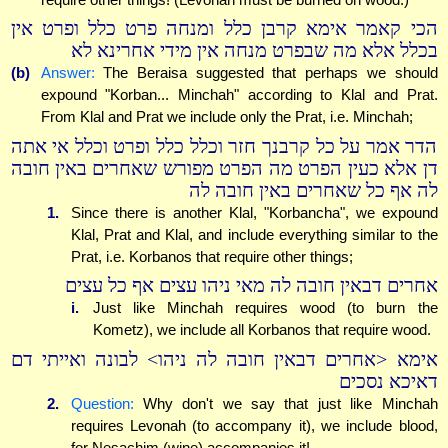
הכי קאמר אימא קרבן כלל ומנחה פרט כלל ופרט אין
בכלל אלא מה שבפרט מנחה אין מידי אחרינא לא
(b)
Answer:
The Beraisa suggested that perhaps we should
expound "Korban... Minchah" according to Klal and Prat.
From Klal and Prat we include only the Prat, i.e. Minchah;
הדר אמר על כל קרבנך חזר וכלל כלל ופרט וכלל אי אתה
דן אלא כעין הפרט מה הפרט מפורש שאחרים באין חובה
לה אף כל שאחרים באין חובה לה
1.
Since there is another Klal, "Korbancha", we expound
Klal, Prat and Klal, and include everything similar to the
Prat, i.e. Korbanos that require other things;
אחרים דבאין חובה לה מאי ניהו עצים אף כל עצים
i.
Just like Minchah requires wood (to burn the
Kometz), we include all Korbanos that require wood.
אימא <אחרים דבאין חובה לה ניהו> לבונה ואייתי דם
דאיכא נסכים
2.
Question:
Why don't we say that just like Minchah
requires Levonah (to accompany it), we include blood,
for Nesachim (wine) accompanies it!