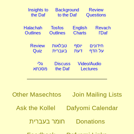
Insights to
Background
Review
the Daf
to the Daf
Questions
Halachah
Tosfos
English
Revach
Outlines
Outlines
Charts
l'Daf
Review
טבלאות
יוסף
חידונים
Quiz
בעברית
דעת
על הדף
גלי
Discuss
Video/Audio
מסכתא
the Daf
Lectures
Other Masechtos
Join Mailing Lists
Ask the Kollel
Dafyomi Calendar
חומר בעברית
Donations