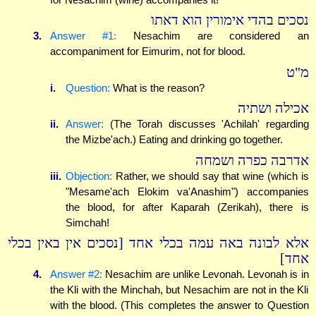
נסכים בהדי אימורין הוא דאתו
3.
Answer #1:
Nesachim are considered an
accompaniment for Eimurim, not for blood.
מ"ט
i.
Question:
What is the reason?
אכילה ושתיה
ii.
Answer:
(The Torah discusses 'Achilah' regarding
the Mizbe'ach.) Eating and drinking go together.
אדרבה כפרה ושמחה
iii.
Objection:
Rather, we should say that wine (which is
"Mesame'ach Elokim va'Anashim") accompanies
the blood, for after Kaparah (Zerikah), there is
Simchah!
אלא לבונה באה עמה בכלי אחד [נסכים אין באין בכלי
אחד]
4.
Answer #2:
Nesachim are unlike Levonah. Levonah is in
the Kli with the Minchah, but Nesachim are not in the Kli
with the blood. (This completes the answer to Question