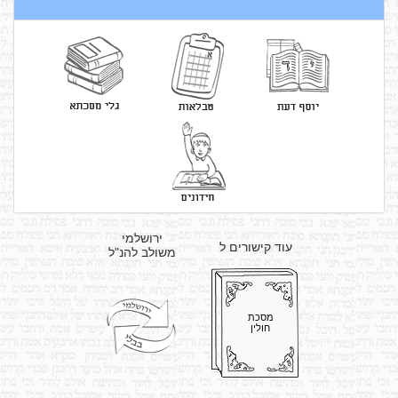
ירושלמי
עוד קישורים ל
משולב להנ"ל
מסכת
חולין