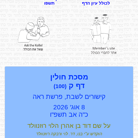
לכולל עיון הדף
תשפו
מסכת חולין
דף
ק
(100)
קישורים לשבת, פרשת ראה
8 אוג' 2026
כ"ה אב תשפ"ו
על שם דוד בן אהרן הלוי רוזנוולד
הוקדש ע"י בנו, דר. לוי ורבקה רוזנוולד