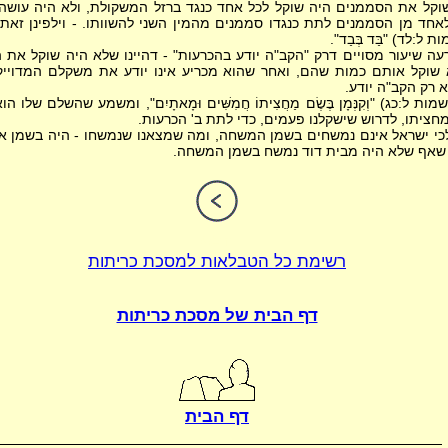
קל את הסממנים היה שוקל לכל אחד כנגד ברזל המשקולת, ולא היה עוש
חד מן הסממנים לתת כנגדו סממנים מהמין השני להשוותו. - וילפינן זאת 
ל:לד) "בַּד בְּבַד".
עה שיעור מסויים דרק "הקב"ה יודע בהכרעות" - דהיינו שלא היה שוקל את 
שוקל אותם כמות שהם, ואחר שהוא מכריע אינו יודע את משקלם המדויי
רק הקב"ה יודע.
ת ל:כג) "וְקִנְּמָן בֶּשֶׂם מַחֲצִיתוֹ חֲמִשִּׁים וּמָאתָיִם", ומשמע שהשלם שלו
ציתו, לדרוש שישקלנו פעמים, כדי לתת ב' הכרעות.
י ישראל אינם נמשחים בשמן המשחה, ומה שמצאנו שנמשחו - היה בשמן אפ
שאף שלא היה מבית דוד נמשח בשמן המשחה.
הבא
רשימת כל הטבלאות למסכת כריתות
דף הבית של מסכת כריתות
דף הבית