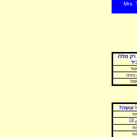
Mrs. 
 רק מללו
יד
טור
בעינו
סול
עושה?
ת
[3]
ת
ת
ת