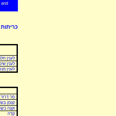
 and
כריתות 
לענין חל
לענין שינו
לענין מנח
מָר דְּרוֹר
קִנְּמָן בֶּשׂ
וּקְנֵה בֹשֶׂ
קִדָּה