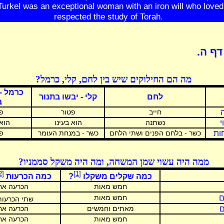
Turkel was an exceptional woman with an iron will who loved
respected the study of Torah.
דף ה.
מה הם החילוקים שיש בין לחם, קלי, כרמל?
כרמל -
לחם
קלי - יבשו בתנור
ב
ה
חייב
פטור
פ
י
נשתנה
הוא בעינו
הוא 
ות
כשר - בלחם הפנים ושתי הלחם
כשר - במנחת העומר
פ
ממה היה עשוי שמן המשחה, ומה היה משקל סממניו?
[2]
[1]
כמה שקלים משקלו
?
כמה הכרעות
חמש מאות
הכרעה אח
ֶם
חמש מאות
שתי הכרעו
ם
מאתים וחמשים
הכרעה אח
חמש מאות
הכרעה אח