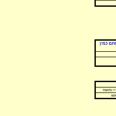
תם כמין
ניו ומושח
אשו