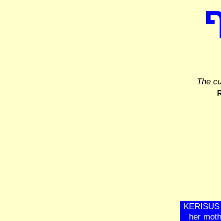
The cu
R
KERISUS 5
her moth