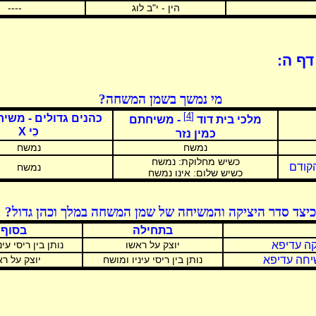
הין - י"ב לוג
----
דף ה:
מי נמשך בשמן המשחה?
[4]
כהנים גדולים - משיח
מלכי בית דוד
- משיחתם
כִי X
כמין נזר
נמשח
נמשח
כשיש מחלוקת: נמשח
קודם
נמשח
כשיש שלום: אינו נמשח
כיצד סדר היציקה והמשיחה של שמן המשחה במלך וכהן גדול?
בתחילה
בסוף
קה עדיפא
יוצק על ראשו
נותן בין ריסי עי
יחה עדיפא
נותן בין ריסי עיניו ומושח
יוצק על ר