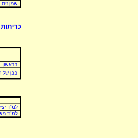
שמן זית
כריתות 
בראשון
בבן של ה
למ"ד יצי
למ"ד מש