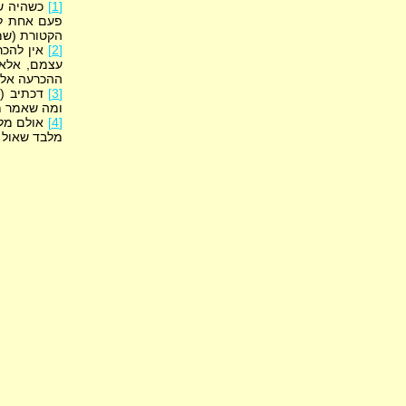
[1]
כשהיה שו
פעם אחת לא
הקטורת (שמות 
[2]
אין להכר
עצמם, אלא 
ההכרעה אלא 
[3]
דכתיב (שמו
ומה שאמר מח
[4]
אולם מלכ
מלבד שאול 