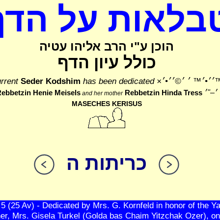
בלאות על הדף
הוכן ע"י הרב אליהו עטיה
כולל עיון הדף
™׳׳•׳™ ׳ ׳©׳׳•׳×
has been dedicated
Seder Kodshim
rrent
ebbetzin Henie Meisels
Rebbetzin Hinda Tress
and her mother
MASECHES KERISUS
כריתות ה
הקודם
הבא
 (25 Av) - Dedicated by Mrs. G. Kornfeld in honor of the Ya
er, Mrs. Gisela Turkel (Golda bas Chaim Yitzchak Ozer), on