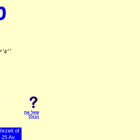
ט
׳׳¢׳
שאל את
הכולל
hrzeit of
 25 Av.