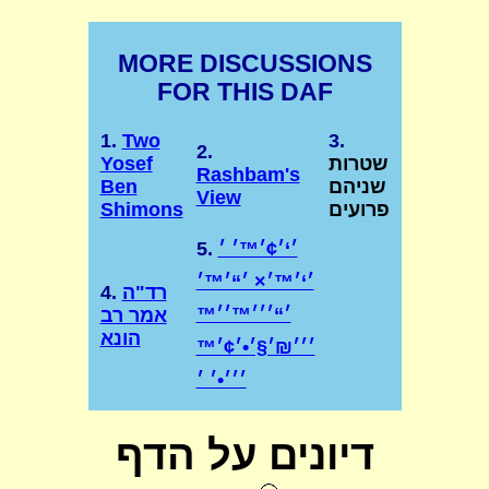
MORE DISCUSSIONS
FOR THIS DAF
1.
Two
3.
2.
שטרות
Yosef
Rashbam's
שניהם
Ben
View
פרועים
Shimons
׳‘׳¢׳™׳ ׳
5.
׳‘׳™׳× ׳“׳™׳
רד"ה
4.
׳“׳׳׳™׳׳™
אמר רב
הונא
׳׳׳₪׳§׳•׳¢׳™
דיונים על הדף