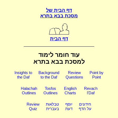
דף הבית של
מסכת בבא בתרא
דף הבית
עוד חומר לימוד
למסכת בבא בתרא
Insights to
Background
Review
Point by
the Daf
to the Daf
Questions
Point
Halachah
Tosfos
English
Revach
Outlines
Outlines
Charts
l'Daf
חידונים
יוסף
טבלאות
Review
על הדף
דעת
בעברית
Quiz