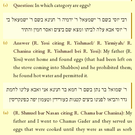
Question:
In which category are eggs?
(s)
רבי יוסי בשם ר' ישמעאל ר' ירמיה ר' חנינא בשם ר' ישמעאל בי
ר' יוסי אבא עלה לביתו ומצא שם ביצים ואסר חמין והתיר
Answer (R. Yosi citing R. Yishmael/ R. Yirmiyah/ R.
(t)
Chanina citing R. Yishmael bei R. Yosi):
My father (R.
Yosi) went home and found eggs (that had been left on
the stove coming into Shabbos) and he prohibited them;
he found hot water and permitted it.
ר' שמואל בר נתן בשם ר' חמא בר חנינא אני ואבא עלינו לחמת
גדר והביאו לפנינו ביצים קטנות כעזרידין וטעמון יפה כפינקריסין
(R. Shmuel bar Nasan citing R. Chama bar Chanina):
My
(u)
father and I went to Chamas Gader and they served us
eggs that were cooked until they were as small as sorb