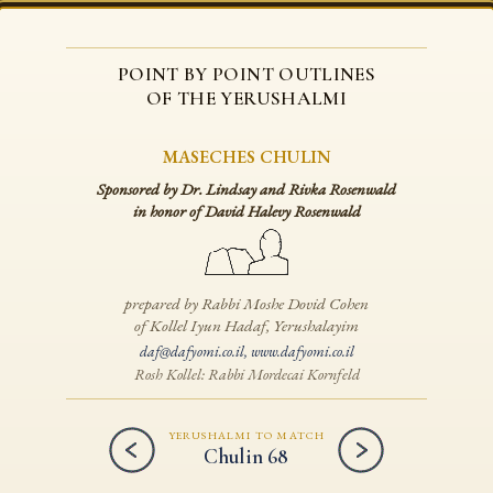
POINT BY POINT OUTLINES
OF THE YERUSHALMI
MASECHES CHULIN
Sponsored by Dr. Lindsay and Rivka Rosenwald
in honor of David Halevy Rosenwald
prepared by Rabbi Moshe Dovid Cohen
of Kollel Iyun Hadaf, Yerushalayim
daf@dafyomi.co.il
,
www.dafyomi.co.il
Rosh Kollel: Rabbi Mordecai Kornfeld
YERUSHALMI TO MATCH
Chulin 68