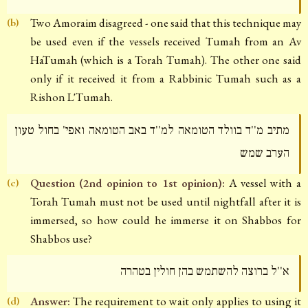
Two Amoraim disagreed - one said that this technique may
(b)
be used even if the vessels received Tumah from an Av
HaTumah (which is a Torah Tumah). The other one said
only if it received it from a Rabbinic Tumah such as a
Rishon L'Tumah.
מתיב מ''ד בוולד הטומאה למ''ד באב הטומאה ואפי' בחול טעון
הערב שמש
Question (2nd opinion to 1st opinion):
A vessel with a
(c)
Torah Tumah must not be used until nightfall after it is
immersed, so how could he immerse it on Shabbos for
Shabbos use?
א''ל ברוצה להשתמש בהן חולין בטהרה
Answer:
The requirement to wait only applies to using it
(d)