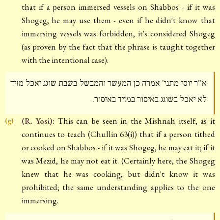
that if a person immersed vessels on Shabbos - if it was
Shogeg, he may use them - even if he didn't know that
immersing vessels was forbidden, it's considered Shogeg
(as proven by the fact that the phrase is taught together
with the intentional case).
א''ר יוסי מתני' אמרה כן המעשר והמבשל בשבת שוגג יאכל מזיד
לא יאכל בשוגג באיסור במזיד באיסור.
(R. Yosi):
This can be seen in the Mishnah itself, as it
(g)
continues to teach (Chullin 63(i)) that if a person tithed
or cooked on Shabbos - if it was Shogeg, he may eat it; if it
was Mezid, he may not eat it. (Certainly here, the Shogeg
knew that he was cooking, but didn't know it was
prohibited; the same understanding applies to the one
immersing.