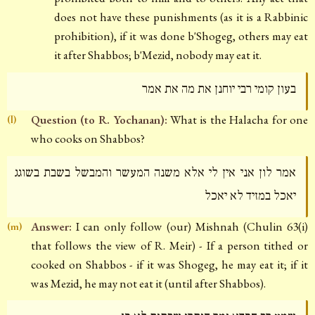
does not have these punishments (as it is a Rabbinic
prohibition), if it was done b'Shogeg, others may eat
it after Shabbos; b'Mezid, nobody may eat it.
בעון קומי רבי יוחנן את מה את אמר
Question (to R. Yochanan):
What is the Halacha for one
(l)
who cooks on Shabbos?
אמר לון אני אין לי אלא משנה המעשר והמבשל בשבת בשוגג
יאכל במזיד לא יאכל
Answer:
I can only follow (our) Mishnah (Chulin 63(i)
(m)
that follows the view of R. Meir) - If a person tithed or
cooked on Shabbos - if it was Shogeg, he may eat it; if it
was Mezid, he may not eat it (until after Shabbos).