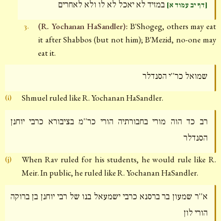
במזיד לא יאכל לא לו ולא לאחרים
[דף יב עמוד א]
(R. Yochanan HaSandler):
B'Shogeg, others may eat
3.
it after Shabbos (but not him); B'Mezid, no-one may
eat it.
שמואל כר''י הסנדלר
Shmuel ruled like R. Yochanan HaSandler.
(i)
רב כד הוה מורי בחבורתיה הורי כר''מ בציבורא כרבי יוחנן
הסנדלר
When Rav ruled for his students, he would rule like R.
(j)
Meir. In public, he ruled like R. Yochanan HaSandler.
א''ר שמעון בר ברסנא כרבי ישמעאל בנו של רבי יוחנן בן ברוקה
הורי לון