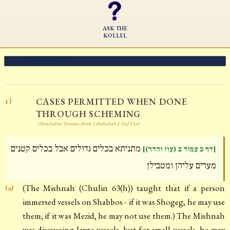
ASK THE
KOLLEL
CASES PERMITTED WHEN DONE
1)
THROUGH SCHEMING
(Yerushalmi Terumos Perek 2 Halachah 1 Daf 11a)
מתניתא בכלים גדולים אבל בכלים קטנים
[דף כ עמוד ב (עוז והדר)]
מערים עליהן ומטבילן
(The Mishnah (Chulin 63(h)) taught that if a person
(a)
immersed vessels on Shabbos - if it was Shogeg, he may use
them; if it was Mezid, he may not use them.) The Mishnah
was discussing large vessels, but for small vessels, he may