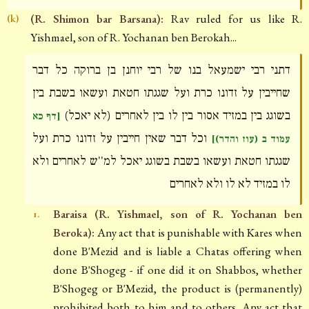
(R. Shimon bar Barsana):
Rav ruled for us like R.
(k)
Yishmael, son of R. Yochanan ben Berokah...
דתני רבי ישמעאל בנו של רבי יוחנן בן ברוקה כל דבר
שחייבין על זדונו כרת ועל שגגתו חטאת ועשאו בשבת בין
בשוגג בין במזיד אסור בין לו בין לאחרים (לא יאכל)
[דף כא
וכל דבר שאין חייבין על זדונו כרת ועל
עמוד ב (עוז והדר)]
שגגתו חטאת ועשאו בשבת בשוגג יאכל למ''ש לאחרים ולא
לו במזיד לא לו ולא לאחרים
Baraisa (R. Yishmael, son of R. Yochanan ben
1.
Beroka):
Any act that is punishable with Kares when
done B'Mezid and is liable a Chatas offering when
done B'Shogeg - if one did it on Shabbos, whether
B'Shogeg or B'Mezid, the product is (permanently)
prohibited both to him and to others. Any act that