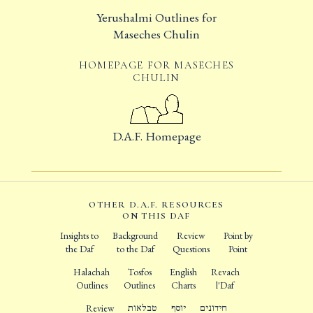
Yerushalmi Outlines for
Maseches Chulin
HOMEPAGE FOR MASECHES
CHULIN
D.A.F. Homepage
OTHER D.A.F. RESOURCES
ON THIS DAF
Insights to
Background
Review
Point by
the Daf
to the Daf
Questions
Point
Halachah
Tosfos
English
Revach
Outlines
Outlines
Charts
l'Daf
Review
טבלאות
יוסף
חידונים