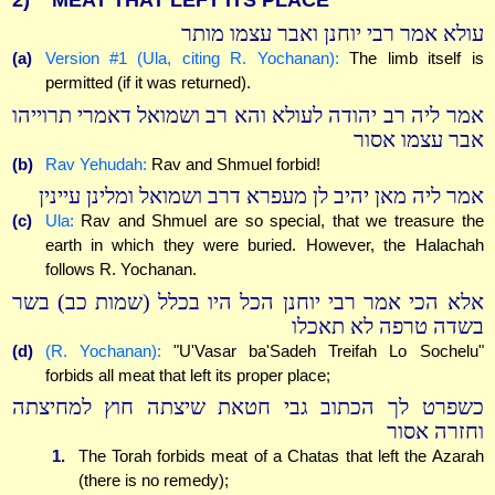
2)
MEAT THAT LEFT ITS PLACE
עולא אמר רבי יוחנן ואבר עצמו מותר
(a)
Version #1 (Ula, citing R. Yochanan):
The limb itself is
permitted (if it was returned).
אמר ליה רב יהודה לעולא והא רב ושמואל דאמרי תרוייהו
אבר עצמו אסור
(b)
Rav Yehudah:
Rav and Shmuel forbid!
אמר ליה מאן יהיב לן מעפרא דרב ושמואל ומלינן עיינין
(c)
Ula:
Rav and Shmuel are so special, that we treasure the
earth in which they were buried. However, the Halachah
follows R. Yochanan.
אלא הכי אמר רבי יוחנן הכל היו בכלל (שמות כב) בשר
בשדה טרפה לא תאכלו
(d)
(R. Yochanan):
"U'Vasar ba'Sadeh Treifah Lo Sochelu"
forbids all meat that left its proper place;
כשפרט לך הכתוב גבי חטאת שיצתה חוץ למחיצתה
וחזרה אסור
1.
The Torah forbids meat of a Chatas that left the Azarah
(there is no remedy);