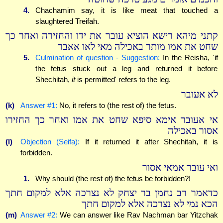
4.
Chachamim say, it is like meat that touched a
slaughtered Treifah.
קתני מיהא רישא הוציא עובר את ידו והחזירה ואחר כך
שחט את אמו מותר באכילה מאי לאו אאבר
5.
Culmination of question - Suggestion:
In the Reisha, 'if
the fetus stuck out a leg and returned it before
Shechitah,
it
is permitted' refers to the leg.
לא אעובר
(k)
Answer #1:
No, it refers to (the rest of) the fetus.
אי אעובר אימא סיפא שחט את אמו ואחר כך החזירו
אסור באכילה
(l)
Objection (Seifa):
If it returned it after Shechitah, it is
forbidden.
ואי עובר אמאי אסור
1.
Why should (the rest of) the fetus be forbidden?!
כדאמר רב נחמן בר יצחק לא נצרכה אלא למקום חתך
הכא נמי לא נצרכה אלא למקום חתך
(m)
Answer #2:
We can answer like Rav Nachman bar Yitzchak