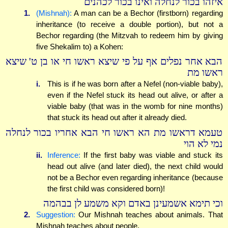
איזהו בכור לנחלה ואינו בכור לכהנים
1.
(Mishnah):
A man can be a Bechor (firstborn) regarding
inheritance (to receive a double portion), but not a
Bechor regarding (the Mitzvah to redeem him by giving
five Shekalim to) a Kohen:
הבא אחר נפלים אף על פי שיצא ראשו חי או בן ט' שיצא
ראשו מת
i.
This is if he was born after a Nefel (non-viable baby),
even if the Nefel stuck its head out alive, or after a
viable baby (that was in the womb for nine months)
that stuck its head out after it already died.
טעמא דראשו מת הא ראשו חי הבא אחריו בכור לנחלה
נמי לא הוי
ii.
Inference:
If the first baby was viable and stuck its
head out alive (and later died), the next child would
not be a Bechor even regarding inheritance (because
the first child was considered born)!
וכי תימא אשמעינן באדם וקא משמע לן בבהמה
2.
Suggestion:
Our Mishnah teaches about animals. That
Mishnah teaches about people.