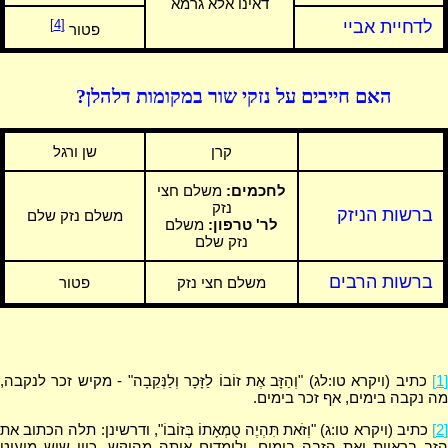
דאינו אלא גרמא
לדחיית אביי
[4]
פטור
האם חייבים על נזקי שור במקומות דלהלן?
קרן
שן ורגל
לחכמים:
משלם חצי
נזק
ברשות הניזק
משלם נזק שלם
לר' טרפון:
משלם
נזק שלם
ברשות הרבים
משלם חצי נזק
פטור
[1]
כתיב (ויקרא טו:לג) "וְהַזָּב אֶת זוֹבוֹ לַזָּכָר וְלַנְּקֵבָה" - מקיש זכר לנקבה,
מה נקבה בימים, אף זכר בימים.
[2]
כתיב (ויקרא טו:ג) "וְזֹאת תִּהְיֶה טֻמְאָתוֹ בְּזוֹבוֹ", ודרשינן: תלה הכתוב את
הזב בראיות ואת הזבה בימים. ולומדים אותה מהיקש, כיון שיש מיעוט