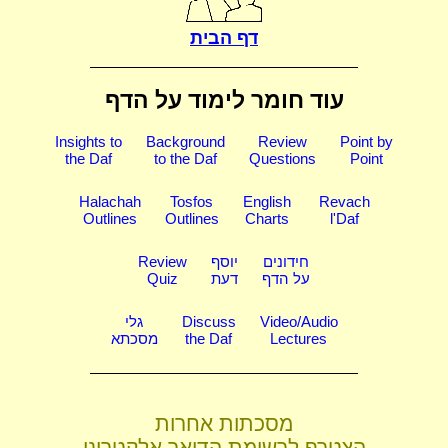
דף הבית
עוד חומר לימוד על הדף
Insights to
Background
Review
Point by
the Daf
to the Daf
Questions
Point
Halachah
Tosfos
English
Revach
Outlines
Outlines
Charts
l'Daf
חידונים
יוסף
Review
על הדף
דעת
Quiz
Video/Audio
Discuss
גלי
Lectures
the Daf
מסכתא
מסכתות אחרות
הצטרף לרשימת הדואר אלקטרוני