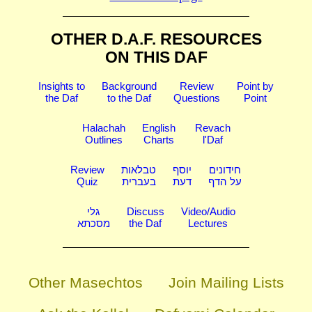
OTHER D.A.F. RESOURCES
ON THIS DAF
Insights to
Background
Review
Point by
the Daf
to the Daf
Questions
Point
Halachah
English
Revach
Outlines
Charts
l'Daf
Review
טבלאות
יוסף
חידונים
Quiz
בעברית
דעת
על הדף
גלי
Discuss
Video/Audio
מסכתא
the Daf
Lectures
Other Masechtos
Join Mailing Lists