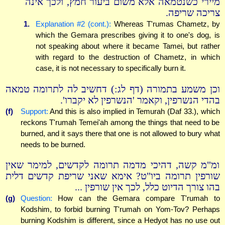
מיירי כשנטמאה אלא משום ביעור חמץ, ולכך אינה
צריכה שריפה.
1.
Explanation #2 (cont.):
Whereas T'rumas Chametz, by
which the Gemara prescribes giving it to one's dog, is
not speaking about where it became Tamei, but rather
with regard to the destruction of Chametz, in which
case, it is not necessary to specifically burn it.
וכן משמע בתמורה (דף לג:) דחשיב לה לתרומה טמאה
בהדי הנשרפין, וקאמר 'הנשרפין לא יקברו'.
(f)
Support:
And this is also implied in Temurah (Daf 33.), which
reckons T'rumah Temei'ah among the things that need to be
burned, and it says there that one is not allowed to bury what
needs to be burned.
ומ"מ קשה, דהיכי מדמה תרומה לקדשים, למימר שאין
שורפין תרומה ביו"ט? אימא שאני שריפת קדשים דלית
בהו צורך הדיוט כלל, לכך אין שורפין ...
(g)
Question:
How can the Gemara compare T'rumah to
Kodshim, to forbid burning T'rumah on Yom-Tov? Perhaps
burning Kodshim is different, since a Hedyot has no use out