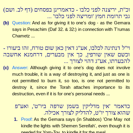
וכ"ת, יריצנה לפני כלבו - כדאמרינן בפסחים (דף לב. ושם)
גבי תרומת חמץ 'ומריצה לפני כלבו' ...
(b)
Question:
And as for giving it to one's dog - as the Gemara
says in Pesachim (Daf 32. & 32:) in connection with T'rumas
Chametz ...
וי"ל דנתינה לכלבו, אע"ג דאין כאן שום טורח, זהו ביעורו -
וכשם שאין שורפין, כך אין מבערים, דרחמנא אחשבה
להבערתו, אע"ג דהוי לצורך ...
(c)
Answer:
Although giving it to one's dog does not involve
much trouble, it is a way of destroying it, and just as one is
not permitted to burn it, so too, is one not permitted to
destroy it, since the Torah attaches importance to its
destruction, even if it is for one's personal needs ...
כדאמר 'אין מדליקין בשמן שרפה ביו"ט', ואע"פ
שהוא צורך יו"ט, להדליק לצורך אכילה.
1.
Proof:
As the Gemara says (in Shabbos) 'One May not
kindle the lights with Shemen Sereifah', even though it is
needed for Yom-Tov, to kindle it for the meal.