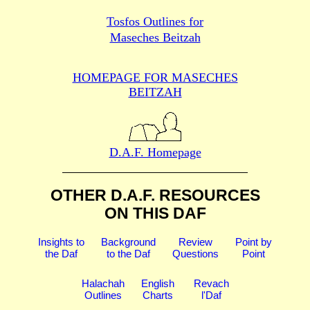
Tosfos Outlines for
Maseches Beitzah
HOMEPAGE FOR MASECHES
BEITZAH
D.A.F. Homepage
OTHER D.A.F. RESOURCES
ON THIS DAF
Insights to
Background
Review
Point by
the Daf
to the Daf
Questions
Point
Halachah
English
Revach
Outlines
Charts
l'Daf