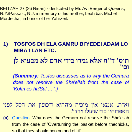
BEITZAH 27 (26 Nisan) - dedicated by Mr. Avi Berger of Queens,
N.Y./Passaic, N.J. in memory of his mother, Leah bas Michel
Mordechai, in honor of her Yahrzeit.
1)
TOSFOS DH ELA GAMRU BI'YEDEI ADAM LO
MIBA'I LAN ETC.
תוס' ד"ה אלא גמרו בידי אדם לא מבעיא לן
וכו'
(
Summary:
Tosfos discusses as to why the Gemara
does not resolve the She'eilah from the case of
'Kofin es ha'Sal ... '.)
וא"ת, אמאי אין מוכיח מההיא ד'כופין את הסל לפני
האפרוחין כדי שיעלו וירדו'.
(a)
Question:
Why does the Gemara not resolve the She'eilah
from the case of 'Overturning the basket before thechicks,
so that they should hop on and off it'.