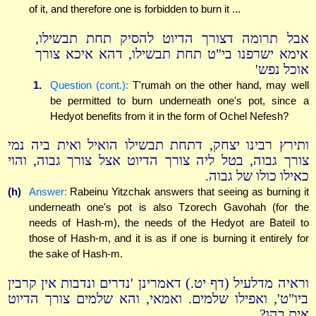
of it, and therefore one is forbidden to burn it ...
אבל תרומה דצורך הדיוט להסיק תחת תבשילו,
אימא ישרפנו בי"ט תחת תבשילו, דהא איכא צורך
אוכל נפש'
1.
Question (cont.):
T'rumah on the other hand, may well
be permitted to burn underneath one's pot, since a
Hedyot benefits from it in the form of Ochel Nefesh?
ותירץ רבינו יצחק, דתחת תבשילו הואיל ואית ביה נמי
צורך גבוה, בטל ליה צורך הדיוט אצל צורך גבוה, והוי
כאילו כולו של גבוה.
(h)
Answer:
Rabeinu Yitzchak answers that seeing as burning it
underneath one's pot is also Tzorech Gavohah (for the
needs of Hash-m), the needs of the Hedyot are Bateil to
those of Hash-m, and it is as if one is burning it entirely for
the sake of Hash-m.
וראיה מדלעיל (דף יט.) דאמרינן 'נדרים ונדבות אין קרבין
ביו"ט', ואפילו שלמים. ואמאי, והא שלמים צורך הדיוט
אית בהו?