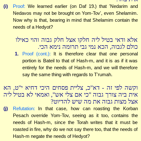
(i)
Proof:
We learned earlier (on Daf 19.) that 'Nedarim and
Nedavos may not be brought on Yom-Tov', even Shelamim.
Now why is that, bearing in mind that Shelamim contain the
needs of a Hedyot?
אלא ודאי בטיל ליה חלקו אצל חלק גבוה והוי כאילו
כולם לגבוה, הכא נמי גבי תרומה נימא הכי.
1.
Proof (cont.):
It is therefore clear that one personal
portion is Bateil to that of Hash-m, and it is as if it was
entirely for the needs of Hash-m, and we will therefore
say the same thing with regards to T'rumah.
וקשה לפי זה - דא"כ, צליית פסחים היכי דחיא י"ט, הא
אית ביה צורך גבוה "כי אם צלי אש", ואמאי לא בטיל ליה
אצל מצות גבוה את מה שיש להדיוט?
(j)
Refutation:
In that case, how can roasting the Korban
Pesach override Yom-Tov, seeing as it too, contains the
needs of Hash-m, since the Torah writes that it must be
roasted in fire, why do we not say there too, that the needs of
Hash-m negate the needs of Hedyot?