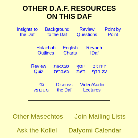
OTHER D.A.F. RESOURCES
ON THIS DAF
Insights to
Background
Review
Point by
the Daf
to the Daf
Questions
Point
Halachah
English
Revach
Outlines
Charts
l'Daf
Review
טבלאות
יוסף
חידונים
Quiz
בעברית
דעת
על הדף
גלי
Discuss
Video/Audio
מסכתא
the Daf
Lectures
Other Masechtos
Join Mailing Lists
Ask the Kollel
Dafyomi Calendar