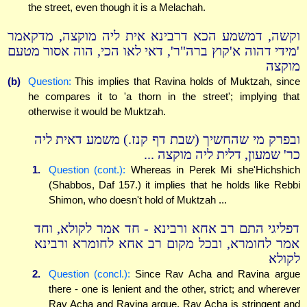
the street, even though it is a Melachah.
וקשה, דמשמע הכא דרבינא אית ליה מוקצה, מדקאמר
'מידי דהוה א'קוץ ברה"ר', דאי לאו הכי, הוה אסור מטעם
מוקצה
(b)
Question:
This implies that Ravina holds of Muktzah, since
he compares it to 'a thorn in the street'; implying that
otherwise it would be Muktzah.
ובפרק מי שהחשיך (שבת דף קנז.) משמע דאית ליה
כר' שמעון, דלית ליה מוקצה ...
1.
Question (cont.):
Whereas in Perek Mi she'Hichshich
(Shabbos, Daf 157.) it implies that he holds like Rebbi
Shimon, who doesn't hold of Muktzah ...
דפליגי התם רב אחא ורבינא - חד אמר לקולא, וחד
אמר לחומרא, ובכל מקום רב אחא לחומרא ורבינא
לקולא
2.
Question (concl.):
Since Rav Acha and Ravina argue
there - one is lenient and the other, strict; and wherever
Rav Acha and Ravina argue, Rav Acha is stringent and