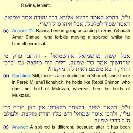
Ravina, lenient.
וי"ל, דהכא קאמר רבינא אליבא דרב יהודה אמר שמואל,
דאסר שפוד לטלטלו, אבל איהו ס"ל דשרי.
(c)
Answer #1:
Ravina here is going according to Rav Yehudah
Amar Shmuel, who forbids moving a spit-rod, whilst he
himself permits it.
אבל קשה מדשמואל א'דשמואל - דהתם פרק מי
שהחשיך אמר כר' שמעון, דלית ליה מוקצה גבי 'כרכי
דזוזי', והכא משמע דאית ליה מוקצה?
(d)
Question:
Still, there is a contradiction in Shmuel, since there
in Perek Mi she'Hichshich, he holds like Rebbi Shimon, who
does not hold of Muktzah, whereas here he holds of
Muktzah.
וי"ל, דשאני שפוד, דלאחר מלאכתו אין כאן תורת כלי
עליו, ולהכי אוסר שמואל דיש עליו תורת מוקצה. ולעולם
ס"ל כרבי שמעון
(e)
Answer:
A spit-rod is different, because after it has been