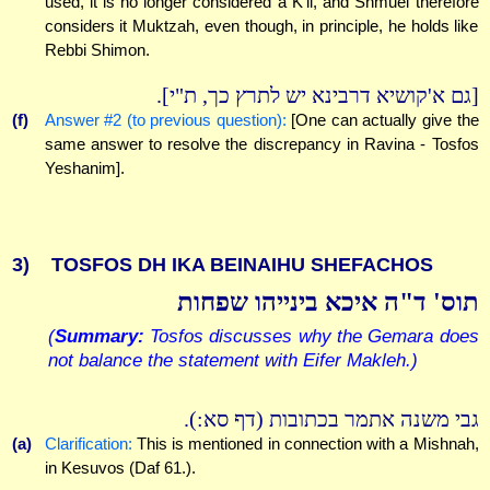
used, it is no longer considered a K'li, and Shmuel therefore
considers it Muktzah, even though, in principle, he holds like
Rebbi Shimon.
[גם א'קושיא דרבינא יש לתרץ כך, ת"י].
(f)
Answer #2 (to previous question):
[One can actually give the
same answer to resolve the discrepancy in Ravina - Tosfos
Yeshanim].
3)
TOSFOS DH IKA BEINAIHU SHEFACHOS
תוס' ד"ה איכא בינייהו שפחות
(
Summary:
Tosfos discusses why the Gemara does
not balance the statement with Eifer Makleh.)
גבי משנה אתמר בכתובות (דף סא:).
(a)
Clarification:
This is mentioned in connection with a Mishnah,
in Kesuvos (Daf 61.).