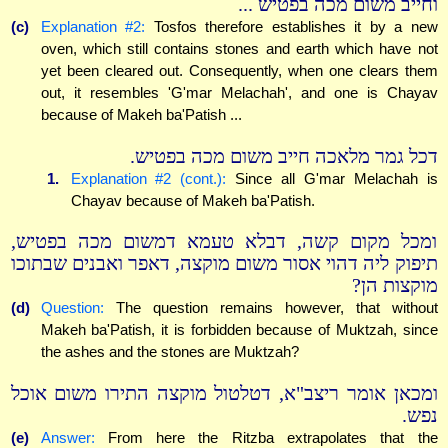
וחייב משום מכה בפטיש ...
(c)
Explanation #2:
Tosfos therefore establishes it by a new
oven, which still contains stones and earth which have not
yet been cleared out. Consequently, when one clears them
out, it resembles 'G'mar Melachah', and one is Chayav
because of Makeh ba'Patish ...
דכל גמר מלאכה חייב משום מכה בפטיש.
1.
Explanation #2 (cont.):
Since all G'mar Melachah is
Chayav because of Makeh ba'Patish.
ומכל מקום קשה, דבלא טעמא דמשום מכה בפטיש,
תיפוק ליה דהוי אסור משום מוקצה, דאפר ואבנים שבתוכו
מוקצות הן?
(d)
Question:
The question remains however, that without
Makeh ba'Patish, it is forbidden because of Muktzah, since
the ashes and the stones are Muktzah?
ומכאן אומר ריצב"א, דטלטול מוקצה התירו משום אוכל
נפש.
(e)
Answer:
From here the Ritzba extrapolates that the