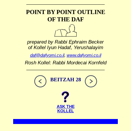
POINT BY POINT OUTLINE
OF THE DAF
prepared by Rabbi Ephraim Becker
of Kollel Iyun Hadaf, Yerushalayim
daf@dafyomi.co.il
,
www.dafyomi.co.il
Rosh Kollel: Rabbi Mordecai Kornfeld
BEITZAH 28
ASK THE
KOLLEL