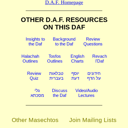
D.A.F. Homepage
OTHER D.A.F. RESOURCES
ON THIS DAF
Insights to
Background
Review
the Daf
to the Daf
Questions
Halachah
Tosfos
English
Revach
Outlines
Outlines
Charts
l'Daf
Review
טבלאות
יוסף
חידונים
Quiz
בעברית
דעת
על הדף
גלי
Discuss
Video/Audio
מסכתא
the Daf
Lectures
Other Masechtos
Join Mailing Lists