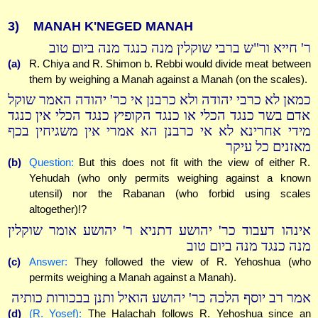
3)
MANAH K'NEGED MANAH
ר' חייא ור"ש ברבי שוקלין מנה כנגד מנה ביום טוב
(a)
R. Chiya and R. Shimon b. Rebbi would divide meat between
them by weighing a Manah against a Manah (on the scales).
כמאן לא כרבי יהודה ולא כרבנן אי כר' יהודה האמר שוקל
אדם בשר כנגד הכלי או כנגד הקופיץ כנגד הכלי אין כנגד
מידי אחרינא לא אי כרבנן הא אמרי אין משגיחין בכף
מאזנים כל עיקר
(b)
Question:
But this does not fit with the view of either R.
Yehudah (who only permits weighing against a known
utensil) nor the Rabanan (who forbid using scales
altogether)!?
אינהו דעבוד כר' יהושע דתניא ר' יהושע אומר שוקלין
מנה כנגד מנה ביום טוב
(c)
Answer:
They followed the view of R. Yehoshua (who
permits weighing a Manah against a Manah).
אמר רב יוסף הלכה כר' יהושע הואיל ותנן בבכורות כותיה
(d)
(R. Yosef):
The Halachah follows R. Yehoshua since an