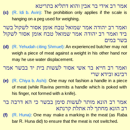
אמר רב אידי בר אבין והוא דתליא בתריטא
(c)
(R. Idi b. Avin):
The prohibition only applies if the scale is
hanging on a peg used for weighing.
ואמר רב יהודה אמר שמואל טבח אומן אסור לשקול בשר
ביד ואמר רב יהודה אמר שמואל טבח אומן אסור לשקול
בשר במים
(d)
(R. Yehudah citing Shmuel):
An experienced butcher may not
weigh a piece of meat against a weight in his other hand nor
may he use water displacement.
ואמר רב חייא בר אשי אסור לעשות בית יד בבשר אמר
רבינא ובידא שרי
(e)
(R. Chiya b. Ashi):
One may not fashion a handle in a piece
of meat (while Ravina permits a handle which is poked with
his finger, not formed with a knife).
אמר רב הונא מותר לעשות סימן בבשר כי הא דרבה בר
רב הונא מחתך לה אתלת קרנתא
(f)
(R. Huna):
One may make a marking in the meat (as Raba
bar R. Huna did) to ensure that the meat is not switched.