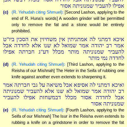
אפילו להעביר שמנוניתה אסור
(c)
(R. Yehudah citing Shmuel):
[Second Lashon, applying to the
end of R. Huna's words] A wooden grinder will be permitted
only to remove the fat and a stone would be entirely
prohibited.
איכא דמתני לה אמתניתין אין משחיזין את הסכין ביו"ט
אמר רב יהודה אמר שמואל לא שנו אלא לחדדה אבל
להעביר שמנוניתה מותר מכלל דע"ג חברתה אפילו
לחדדה נמי מותר
(d)
(R. Yehudah citing Shmuel):
[Third Lashon, applying to the
Reisha of our Mishnah] The Heter in the Seifa of rubbing one
knife against another even extends to sharpening it.
ואיכא דמתני לה אסיפא אבל משיאה על גבי חברתה אמר
רב יהודה אמר שמואל לא שנו אלא להעביר שמנוניתה
אבל לחדדה אסור מכלל דבמשחזת אפילו להעביר
שמנוניתה אסור
(e)
(R. Yehudah citing Shmuel):
[Fourth Lashon, applying to the
Seifa of our Mishnah] The Isur in the Reisha even extends to
rubbing a knife on a grindstone in order to remove the fat