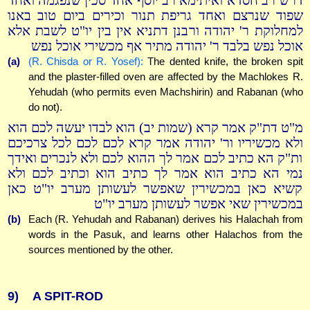
דרש רב חסדא ואיתימא רב יוסף אחד סכין שנפגמה ואחד
שפוד שנרצם ואחד גריפת תנור וכירים ביום טוב באנו
למחלוקת ר' יהודה ורבנן דתניא אין בין יו"ט לשבת אלא
אוכל נפש בלבד ר' יהודה מתיר אף מכשירי אוכל נפש
(a)
(R. Chisda or R. Yosef):
The dented knife, the broken spit
and the plaster-filled oven are affected by the Machlokes R.
Yehudah (who permits even Machshirin) and Rabanan (who
do not).
מ"ט דת"ק אמר קרא (שמות יב) הוא לבדו יעשה לכם הוא
ולא מכשיריו ור' יהודה אמר קרא לכם לכם לכל צרכיכם
ות"ק הא כתיב לכם אמר לך ההוא לכם ולא לנכרים ואידך
נמי הא כתיב הוא אמר לך כתיב הוא וכתיב לכם ולא
קשיא כאן במכשירין שאפשר לעשותן מערב יו"ט כאן
במכשירין שאי אפשר לעשותן מערב יו"ט
(b)
Each (R. Yehudah and Rabanan) derives his Halachah from
words in the Pasuk, and learns other Halachos from the
sources mentioned by the other.
9)
A SPIT-ROD