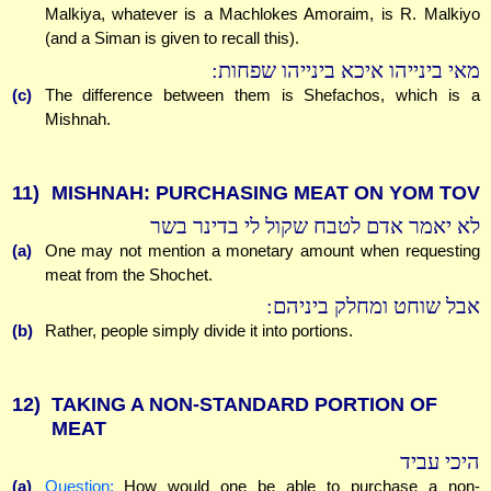
Malkiya, whatever is a Machlokes Amoraim, is R. Malkiyo
(and a Siman is given to recall this).
מאי בינייהו איכא בינייהו שפחות:
(c)
The difference between them is Shefachos, which is a
Mishnah.
11)
MISHNAH: PURCHASING MEAT ON YOM TOV
לא יאמר אדם לטבח שקול לי בדינר בשר
(a)
One may not mention a monetary amount when requesting
meat from the Shochet.
אבל שוחט ומחלק ביניהם:
(b)
Rather, people simply divide it into portions.
12)
TAKING A NON-STANDARD PORTION OF
MEAT
היכי עביד
(a)
Question:
How would one be able to purchase a non-