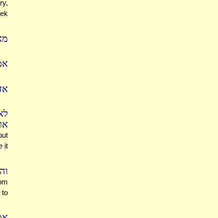
ry,
fek
מאי
אמ
אד
לא
או
but
 it
וה
Yom
 to
אמ