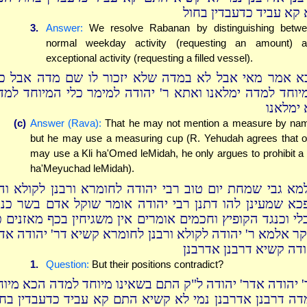
 קא עביד כדעבדין בחול
3.
Answer:
We resolve Rabanan by distinguishing betw
normal weekday activity (requesting an amount) 
exceptional activity (requesting a filled vessel).
א אמר מאי אבל לא במדה שלא יזכור לו שם מדה אבל כל
יוחד למדה ימלאנו ואתא ר' יהודה למימר כלי המיוחד למד
 ימלאנו
(c)
Answer (Rava):
That he may not mention a measure by na
but he may use a measuring cup (R. Yehudah agrees that 
may use a Kli ha'Omed leMidah, he only argues to prohibit a 
ha'Meyuchad leMidah).
מא גבי שמחת יום טוב רבי יהודה לחומרא ורבנן לקולא וה
כא שמעינן להו דתנן רבי יהודה אומר שוקל אדם בשר כנג
לי וכנגד הקופיץ וחכמים אומרים אין משגיחין בכף מאזנים כ
יקר אלמא ר' יהודה לקולא ורבנן לחומרא קשיא דר' יהודה אד
ודה קשיא דרבנן אדרבנן
1.
Question:
But their positions contradict?
' יהודה אדר' יהודה ל"ק התם בשאינו מיוחד למדה הכא מיוח
דה דרבנן אדרבנן נמי לא קשיא התם קא עביד כדעבדין בחו