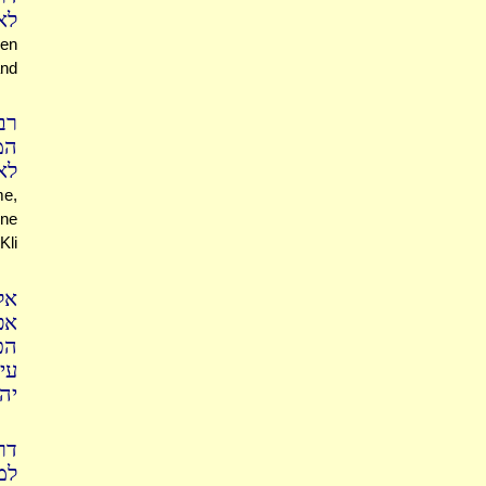
לא
een
and
רב
המ
לא
me,
one
Kli
אל
אפ
הכ
ע'
יה
דר
למ