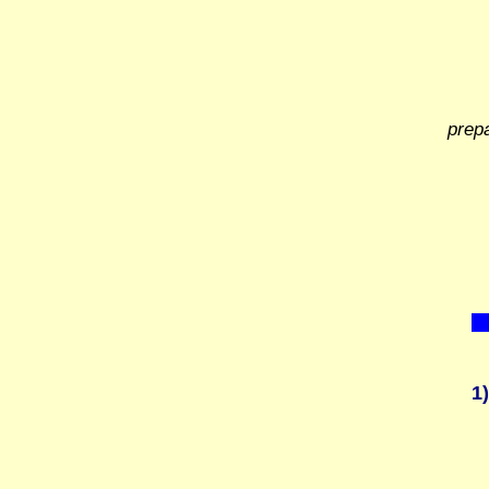
prep
1)