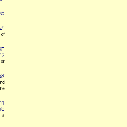
משו
וש
 of
תנ
קי
 or
אמ
and
the
דר
טו
 is