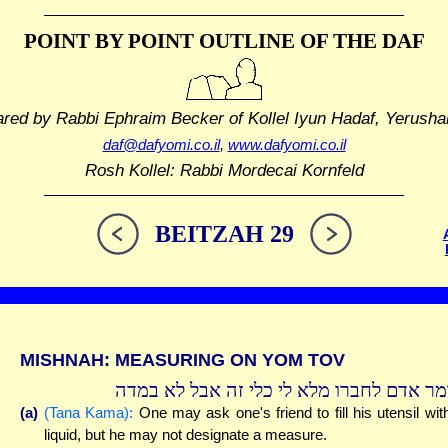
POINT BY POINT OUTLINE
OF THE DAF
ared by Rabbi Ephraim Becker
of Kollel Iyun Hadaf, Yerusha
daf@dafyomi.co.il
,
www.dafyomi.co.il
Rosh Kollel: Rabbi Mordecai Kornfeld
BEITZAH 29
MISHNAH: MEASURING ON YOM TOV
מר אדם לחברו מלא לי כלי זה אבל לא במדה
(a)
(Tana Kama):
One may ask one's friend to fill his utensil wit
liquid, but he may not designate a measure.