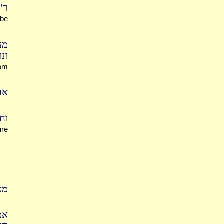
ר'
 be
מע
ונו
Yom
אב
ו:
ure
מא
אמ