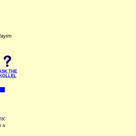
layim
ASK THE
KOLLEL
או
h a