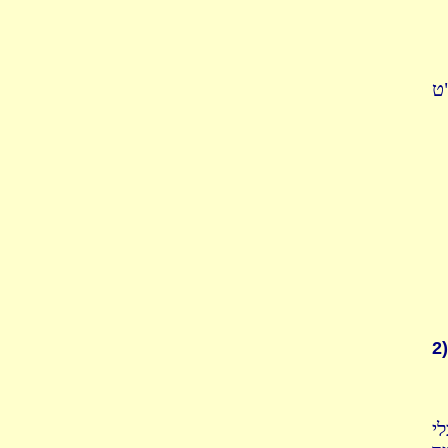
ט
2)
י