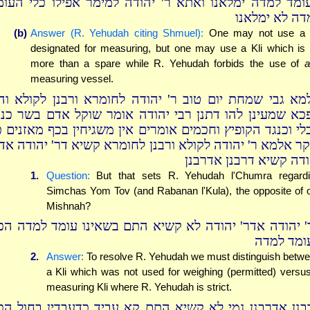
ומד למדה ימלאנו ואתא ר' יהודה למימר אפילו כלי העומ
דה לא ימלאנו
(b)
Answer (R. Yehudah citing Shmuel):
One may not use a K
designated for measuring, but one may use a Kli which is
more than a spare while R. Yehudah forbids the use of
a
measuring vessel.
מא גבי שמחת יום טוב ר' יהודה לחומרא ורבנן לקולא וה
כא שמעינן להו דתנן רבי יהודה אומר שוקל אדם בשר כנג
לי וכנגד הקופיץ וחכמים אומרים אין משגיחין בכף מאזנים כ
יקר אלמא ר' יהודה לקולא ורבנן לחומרא קשיא דר' יהודה אד
ודה קשיא דרבנן אדרבנן
1.
Question:
But that sets R. Yehudah l'Chumra regard
Simchas Yom Tov (and Rabanan l'Kula), the opposite of 
Mishnah?
' יהודה אדר' יהודה לא קשיא התם בשאינו עומד למדה הכ
ומד למדה
2.
Answer:
To resolve R. Yehudah we must distinguish betw
a Kli which was not used for weighing (permitted) versu
measuring Kli where R. Yehudah is strict.
בנן אדרבנן נמי לא קשיא התם קא עביד כדעבדין בחול הכ