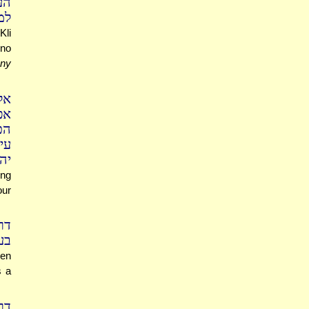
הע
למ
li
 no
ny
אל
אפ
הכ
ע'
יה
ing
our
דר
בע
een
s a
דר