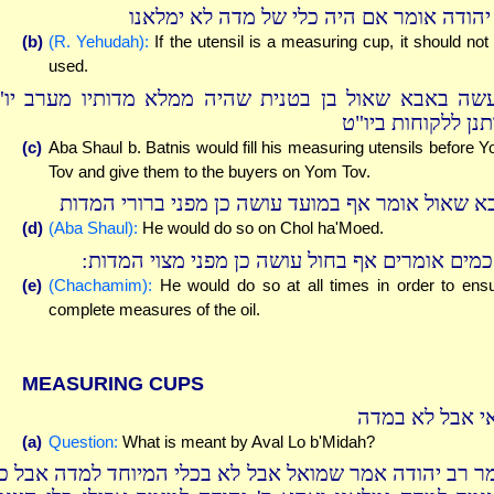
 יהודה אומר אם היה כלי של מדה לא ימלאנו
(b)
(R. Yehudah):
If the utensil is a measuring cup, it should not
used.
שה באבא שאול בן בטנית שהיה ממלא מדותיו מערב יו"
תנן ללקוחות ביו"ט
(c)
Aba Shaul b. Batnis would fill his measuring utensils before 
Tov and give them to the buyers on Yom Tov.
א שאול אומר אף במועד עושה כן מפני ברורי המדות
(d)
(Aba Shaul):
He would do so on Chol ha'Moed.
חכמים אומרים אף בחול עושה כן מפני מצוי המדות
(e)
(Chachamim):
He would do so at all times in order to ens
complete measures of the oil.
MEASURING CUPS
י אבל לא במדה
(a)
Question:
What is meant by Aval Lo b'Midah?
ר רב יהודה אמר שמואל אבל לא בכלי המיוחד למדה אבל כל