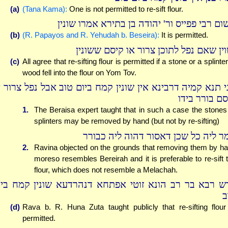
(a)
(Tana Kama):
One is not permitted to re-sift flour.
ם רבי פפייס ור' יהודה בן בתירא אמרו שונין
(b)
(R. Papayos and R. Yehudah b. Beseira):
It is permitted.
וין שאם נפל לתוכן צרור או קיסם ששונין
(c)
All agree that re-sifting flour is permitted if a stone or a splinter
wood fell into the flour on Yom Tov.
י תנא קמיה דרבינא אין שונין קמח ביום טוב אבל נפל צרור א
סם בורר בידו
1.
The Beraisa expert taught that in such a case the stones
splinters may be removed by hand (but not by re-sifting)
ר ליה כל שכן דאסור דהוה ליה כבורר
2.
Ravina objected on the grounds that removing them by h
moreso resembles Bereirah and it is preferable to re-sift 
flour, which does not resemble a Melachah.
ש רבא בר רב הונא זוטי אפתחא דנהרדעא שונין קמח ביו
ב
(d)
Rava b. R. Huna Zuta taught publicly that re-sifting flour
permitted.