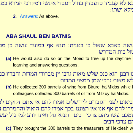
א לא קעביד כדעבדין בחול דעבדי אינשי דמקרבי חמרא במנ
כילא ושתו
2.
Answers:
As above.
ABA SHAUL BEN BATNIS
שה באבא שאול בן בטנית: תנא אף במועד עושה כן מפנ
ול בית המדרש
(a)
He would also do so on the Moed to free up the daytime 
learning and answering questions.
ו רבנן הוא כנס שלש מאות גרבי יין מברורי המדות וחבריו כנס
ש מאות גרבי שמן ממצוי המדות
(b)
He collected 300 barrels of wine from Birurei ha'Midos while 
colleagues collected 300 barrels of oil from Mitzuy ha'Midos.
ביאום לפני הגזברים לירושלים אמרו להם אי אתם זקוקים לכ
רו להם אף אנו אין רצוננו בכך אמרו להם הואיל והחמרתם ע
מכם עשו מהם צרכי רבים דתניא גזל ואינו יודע למי גזל יעש
ם צרכי רבים
(c)
They brought the 300 barrels to the treasurers of Hekdesh 