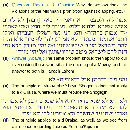
(a)
Question (Rava b. R. Chanin):
Why do we overlook the
violations of the Mishnah's prohibition against clapping, etc.?
אמר ליה ולטעמך הא דאמר <רבא> [רבה] לא ליתיב
איניש אפומא דלחיא דלמא מגנדר ליה חפץ ואתי לאתויי
<ד' אמות ברה"ר> והא הני נשי דשקלן חצבייהו ואזלן
ויתבן אפומא דמבואה ולא אמרינן להו ולא מידי אלא הנח
להם לישראל מוטב שיהיו שוגגין ואל יהיו מזידין הכא נמי
הנח להם לישראל מוטב שיהיו שוגגין ואל יהיו מזידין
(b)
Answer (Abaye):
The same problem should then apply to our
overlooking those who sit at the opening of a Mavoy, and the
answer to both is Hanach Lahem...
והני מילי בדרבנן אבל בדאורייתא לא
(c)
The principle of Mutav she'Yiheyu Shogegin does not apply
to a d'Oraisa, where we must rebuke the Shogegin.
ולא היא לא שנא בדאורייתא ולא שנא בדרבנן לא אמרינן
להו ולא מידי דהא תוספת יום הכפורים דאורייתא הוא
ואכלי ושתו עד שחשכה ולא אמרינן להו ולא מידי:
(d)
The principle applies to a d'Oraisa, as well, as we see from
our silence regarding Tosefes Yom ha'Kipurim.