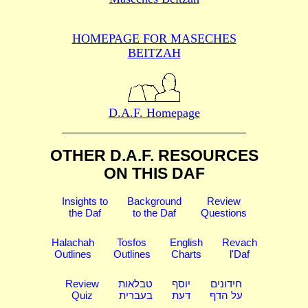
HOMEPAGE FOR MASECHES
BEITZAH
D.A.F. Homepage
OTHER D.A.F. RESOURCES
ON THIS DAF
Insights to
Background
Review
the Daf
to the Daf
Questions
Halachah
Tosfos
English
Revach
Outlines
Outlines
Charts
l'Daf
Review
טבלאות
יוסף
חידונים
Quiz
בעברית
דעת
על הדף