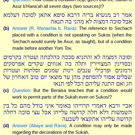
Asur b'Hana'ah all seven days (two sources)!?
אמר רב מנשיא בריה דרבא סיפא אתאן לסוכה דעלמא
אבל סוכה דמצוה לא מהני בה תנאה
(b)
Answer (R. Menashia b. Rava):
The reference to Sechach
placed with a condition is not speaking on Sukos (when the
Sechach would surely be Asur, as taught), but of a condition
made before another Yom Tov.
וסוכה דמצוה לא והתניא סככה כהלכתה ועטרה בקרמים
ובסדינין המצויירין ותלה בה אגוזים שקדים אפרסקים
ורמונים ופרכילי ענבים יינות שמנים וסלתות ועטרות
שבלים אסור להסתפק מהן עד מוצאי יום טוב האחרון של
חג ואם התנה עליהם הכל לפי תנאו
(c)
Question:
But the Beraisa teaches that a condition
would
work to permit parts of the Sukah even on Sukos!?
אביי ורבא דאמרי תרוייהו באומר איני בודל מהם כל בין
השמשות דלא חלה קדושה עלייהו אבל עצי סוכה דחלה
קדושה עלייהו אתקצאי לשבעה
(d)
Answer (Abaye and Rava):
A condition may only be made
regarding the decorations of the Sukah.