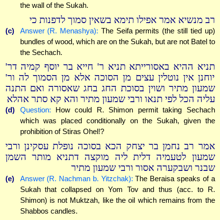
the wall of the Sukah.
רב מנשיא אמר אפילו תימא בשאין סמוך לדפנות כי
(c)
Answer (R. Menashya):
The Seifa permits (the still tied up)
bundles of wood, which are on the Sukah, but are not Batel to
the Sechach.
תניא ההיא באסורייתא תניא ר' חייא בר יוסף קמיה דר'
יוחנן אין נוטלין עצים מן הסוכה אלא מן הסמוך לה ור'
שמעון מתיר ושוין בסוכת החג בחג שאסורה ואם התנה
עליה הכל לפי תנאו ורבי שמעון מתיר והא קא סתר אהלא
(d)
Question:
How could R. Shimon permit taking Sechach
which was placed conditionally on the Sukah, given the
prohibition of Stiras Ohel!?
אמר רב נחמן בר יצחק הכא בסוכה נופלת עסקינן ורבי
שמעון לטעמיה דלית ליה מוקצה דתניא מותר השמן
שבנר ושבקערה אסור ורבי שמעון מתיר
(e)
Answer (R. Nachman b. Yitzchak):
The Beraisa speaks of a
Sukah that collapsed on Yom Tov and thus (acc. to R.
Shimon) is not Muktzah, like the oil which remains from the
Shabbos candles.