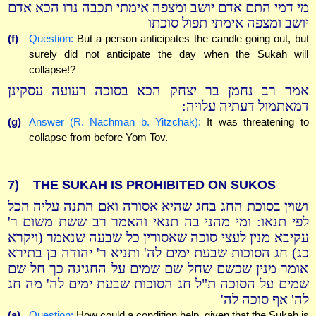
מי דמי התם אדם יושב ומצפה אימתי תכבה נרו הכא אדם
יושב ומצפה אימתי תפול סוכתו
(f)
Question:
But a person anticipates the candle going out, but
surely did not anticipate the day when the Sukah will
collapse!?
אמר רב נחמן בר יצחק הכא בסוכה רעועה עסקינן
דמאתמול דעתיה עלויה:
(g)
Answer (R. Nachman b. Yitzchak):
It was threatening to
collapse from before Yom Tov.
7)
THE SUKAH IS PROHIBITED ON SUKOS
ושוין בסוכת החג בחג שהיא אסורה ואם התנה עליה הכל
לפי תנאו: ומי מהני בה תנאי והאמר רב ששת משום ר'
עקיבא מנין לעצי סוכה שאסורין כל שבעה שנאמר (ויקרא
כג) חג הסוכות שבעת ימים לה' ותניא ר' יהודה בן בתירא
אומר מנין שכשם שחל שם שמים על החגיגה כך חל שם
שמים על הסוכה ת"ל חג הסוכות שבעת ימים לה' מה חג
לה' אף סוכה לה'
(a)
Question:
How could a condition help, given that the Sukah is