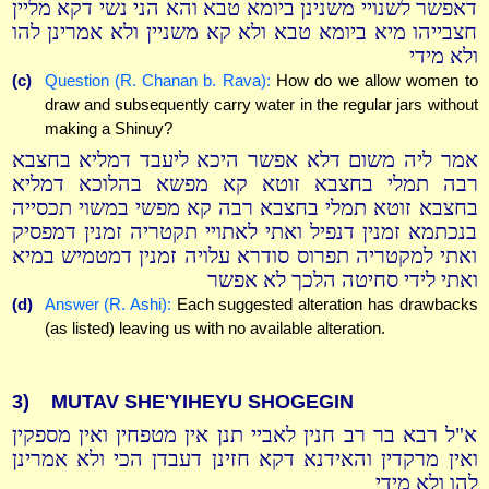
דאפשר לשנויי משנינן ביומא טבא והא הני נשי דקא מליין
חצבייהו מיא ביומא טבא ולא קא משניין ולא אמרינן להו
ולא מידי
(c)
Question (R. Chanan b. Rava):
How do we allow women to
draw and subsequently carry water in the regular jars without
making a Shinuy?
אמר ליה משום דלא אפשר היכא ליעבד דמליא בחצבא
רבה תמלי בחצבא זוטא קא מפשא בהלוכא דמליא
בחצבא זוטא תמלי בחצבא רבה קא מפשי במשוי תכסייה
בנכתמא זמנין דנפיל ואתי לאתויי תקטריה זמנין דמפסיק
ואתי למקטריה תפרוס סודרא עלויה זמנין דמטמיש במיא
ואתי לידי סחיטה הלכך לא אפשר
(d)
Answer (R. Ashi):
Each suggested alteration has drawbacks
(as listed) leaving us with no available alteration.
3)
MUTAV SHE'YIHEYU SHOGEGIN
א"ל רבא בר רב חנין לאביי תנן אין מטפחין ואין מספקין
ואין מרקדין והאידנא דקא חזינן דעבדן הכי ולא אמרינן
להו ולא מידי