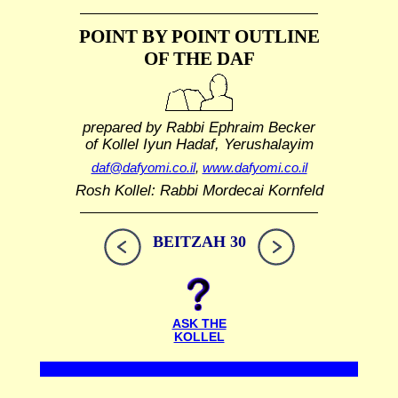
POINT BY POINT OUTLINE
OF THE DAF
prepared by Rabbi Ephraim Becker
of Kollel Iyun Hadaf, Yerushalayim
daf@dafyomi.co.il
,
www.dafyomi.co.il
Rosh Kollel: Rabbi Mordecai Kornfeld
BEITZAH 30
ASK THE
KOLLEL