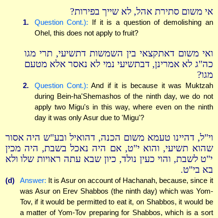
אי משום סתירת אהל, לא שייך בפירות?
1.
Question Cont.):
If it is a question of demolishing an
Ohel, this does not apply to fruit?
ואי משום דאתקצאי בין השמשות דתשיעי, תרי מגו
כה"ג לא אמרינן, דבתשיעי נמי לא נאסר אלא מטעם
מגו?
2.
Question Cont.):
And if it is because it was Muktzah
during Bein-ha'Shemashos of the ninth day, we do not
apply two Migu's in this way, where even on the ninth
day it was only Asur due to 'Migu'?
וי"ל, דהיינו טעמא משום הכנה, דהואיל ובע"ש היה אסור
שהוא תשיעי, והוא י"ט, אם היה נאכל בשבת, היה מכין
י"ט לשבת, והוי כעין נולד, כיון שבא עתה ראויות שלו ולא
בא בי"ט.
(d)
Answer:
It is Asur on account of Hachanah, because, since it
was Asur on Erev Shabbos (the ninth day) which was Yom-
Tov, if it would be permitted to eat it, on Shabbos, it would be
a matter of Yom-Tov preparing for Shabbos, which is a sort