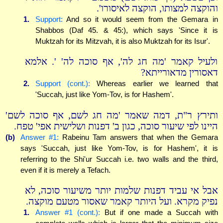
והוקצה למצותו, הוקצה לאיסורו'.
1.
Support:
And so it would seem from the Gemara in
Shabbos (Daf 45. & 45:), which says 'Since it is
Muktzah for its Mitzvah, it is also Muktzah for its Isur'.
ולעיל קאמר 'מה חג לה', אף סוכה לה' '. אלמא
דאסורין מדאורייתא?
2.
Support (cont.):
Whereas earlier we learned that
'Succah, just like Yom-Tov, is for Hashem'.
ותירץ ר"ת, דמה שאמר 'מה חג לשם, אף סוכה לשם'
היינו לפי שיעור סוכה, כגון ב' דפנות ושלישית אפי' טפח.
(b)
Answer #1:
Rabeinu Tam answers that when the Gemara
says 'Succah, just like Yom-Tov, is for Hashem', it is
referring to the Shi'ur Succah i.e. two walls and the third,
even if it is merely a Tefach.
אבל אי עביד דפנות שלמות יותר משיעור סוכה, לא
נפיק מקרא. ועל היותר קאמר שאסור מטעם מוקצה.
1.
Answer #1 (cont.):
But if one made a Succah with