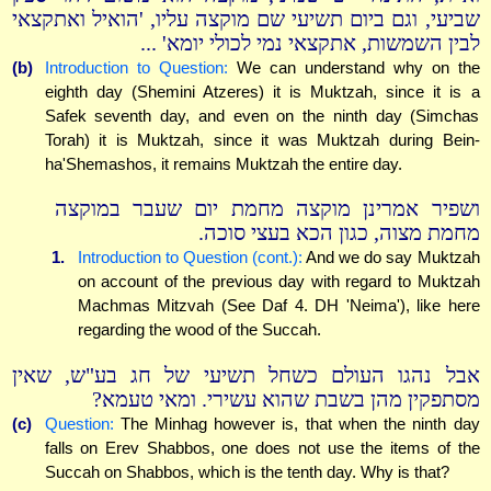
שביעי, וגם ביום תשיעי שם מוקצה עליו, 'הואיל ואתקצאי
לבין השמשות, אתקצאי נמי לכולי יומא' ...
(b)
Introduction to Question:
We can understand why on the
eighth day (Shemini Atzeres) it is Muktzah, since it is a
Safek seventh day, and even on the ninth day (Simchas
Torah) it is Muktzah, since it was Muktzah during Bein-
ha'Shemashos, it remains Muktzah the entire day.
ושפיר אמרינן מוקצה מחמת יום שעבר במוקצה
מחמת מצוה, כגון הכא בעצי סוכה.
1.
Introduction to Question (cont.):
And we do say Muktzah
on account of the previous day with regard to Muktzah
Machmas Mitzvah (See Daf 4. DH 'Neima'), like here
regarding the wood of the Succah.
אבל נהגו העולם כשחל תשיעי של חג בע"ש, שאין
מסתפקין מהן בשבת שהוא עשירי. ומאי טעמא?
(c)
Question:
The Minhag however is, that when the ninth day
falls on Erev Shabbos, one does not use the items of the
Succah on Shabbos, which is the tenth day. Why is that?