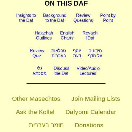
ON THIS DAF
Insights to
Background
Review
Point by
the Daf
to the Daf
Questions
Point
Halachah
English
Revach
Outlines
Charts
l'Daf
Review
טבלאות
יוסף
חידונים
Quiz
בעברית
דעת
על הדף
גלי
Discuss
Video/Audio
מסכתא
the Daf
Lectures
Other Masechtos
Join Mailing Lists
Ask the Kollel
Dafyomi Calendar
חומר בעברית
Donations