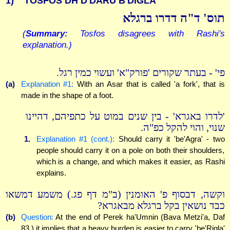
1)
TOSFOS DH D'DARU B'DIGLA
תוס' ד"ה דדרו ברגלא
(
Summary:
Tosfos disagrees with Rashi's
explanation.)
פי' - בעתר שקורים 'פורק"א' ועשוי כמין רגל.
(a)
Explanation #1:
With an Asar that is called 'a fork', that is
made in the shape of a foot.
'לדרו באגרא' - בין שנים במוט על כתפיהם, דהיינו
שנוי, והוי להקל כפ"ה.
1.
Explanation #1 (cont.):
Should carry it 'be'Agra' - two
people should carry it on a pole on both their shoulders,
which is a change, and which makes it easier, as Rashi
explains.
וקשה, דבסוף פ' האומנין (ב"מ דף פג.) משמע דמשאו
כבד נושאין בקל ברגלא מבאגרא?
(b)
Question:
At the end of Perek ha'Umnin (Bava Metzi'a, Daf
83.) it implies that a heavy burden is easier to carry 'be'Rigla'