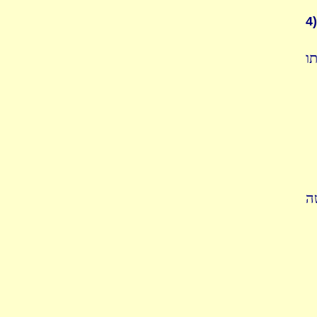
4)
ו
ה