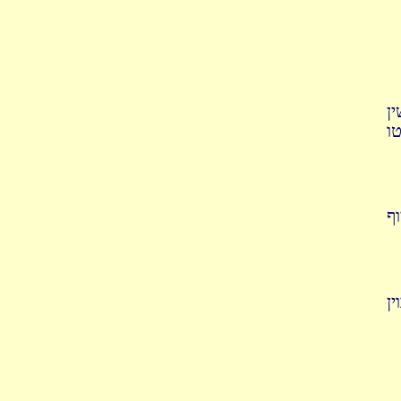
ן
ו
וף
ן