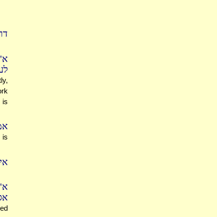
דר
א"
לע
ly,
ork
 is
אמ
 is
אי
א"
אס
led