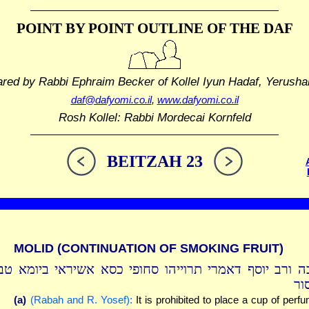
POINT BY POINT OUTLINE
OF THE DAF
ared by Rabbi Ephraim Becker
of Kollel Iyun Hadaf, Yerusha
daf@dafyomi.co.il
,
www.dafyomi.co.il
Rosh Kollel: Rabbi Mordecai Kornfeld
BEITZAH 23
MOLID (CONTINUATION OF SMOKING FRUIT)
ה ורב יוסף דאמרי תרוייהו סחופי כסא אשיראי ביומא טב
ור
(a)
(Rabah and R. Yosef):
It is prohibited to place a cup of perf