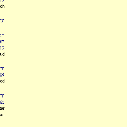
ich
וג
רב
חב
קר
rud
ור
אט
sed
ור
מות
tar
os,