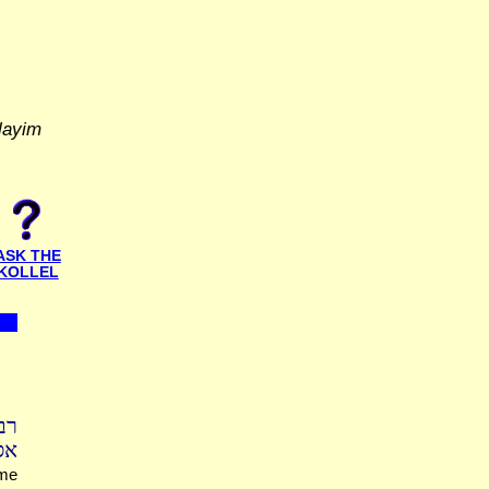
layim
ASK THE
KOLLEL
רב
אס
ume