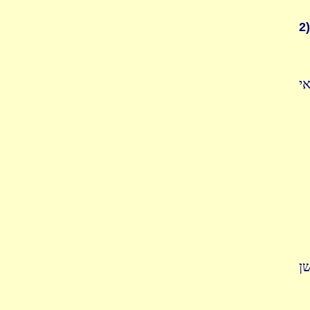
2)
י
ן