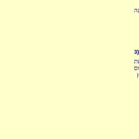
ה
3)
את
ס