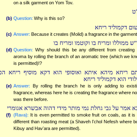
on a silk garment on Yom Tov.
ט
(b)
Question:
Why is this so?
ום דקמוליד ריחא
(c)
Answer:
Because it creates (Molid) a fragrance in the garment
"ש ממוללו ומריח בו וקוטמו ומריח בו
(d)
Question:
Why should this be any different from creating
aroma by rolling the branch of an aromatic tree (which we k
is permitted)!?
ם ריחא מיהא איתא ואוסופי הוא דקא מוסיף ריחא הכ
לודי הוא דקמוליד ריחא
(e)
Answer:
By rolling the branch he is only adding to exist
fragrance, whereas here he is creating the fragrance where n
was there before.
א אמר על גבי גחלת נמי מותר מידי דהוה אבשרא אגומרי
(f)
(Rava):
It is even permitted to smoke fruit on coals, as it is
different than roasting meat (a Shaveh l'chol Nefesh where b
Kibuy and Hav'ara are permitted).