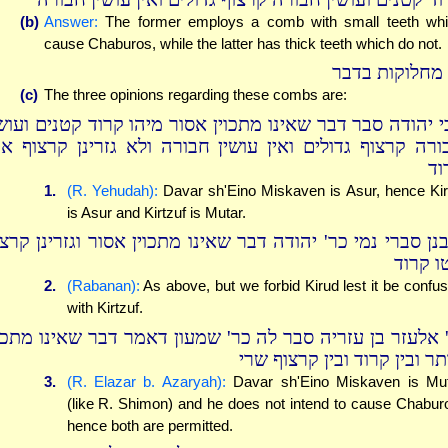
(b)
Answer:
The former employs a comb with small teeth wh
cause Chaburos, while the latter has thick teeth which do not.
' מחלוקות בדבר
(c)
The three opinions regarding these combs are:
י יהודה סבר דבר שאינו מתכוין אסור מיהו קרוד קטנים ועושי
ורה קרצוף גדולים ואין עושין חבורה ולא גזרינן קרצוף אט
וד
1.
(R. Yehudah):
Davar sh'Eino Miskaven is Asur, hence Ki
is Asur and Kirtzuf is Mutar.
בנן סברי נמי כר' יהודה דבר שאינו מתכוין אסור וגזרינן קרצ
ו קרוד
2.
(Rabanan):
As above, but we forbid Kirud lest it be confu
with Kirtzuf.
' אלעזר בן עזריה סבר לה כר' שמעון דאמר דבר שאינו מתכוי
ר ובין קרוד ובין קרצוף שרי
3.
(R. Elazar b. Azaryah):
Davar sh'Eino Miskaven is Mu
(like R. Shimon) and he does not intend to cause Chabur
hence both are permitted.