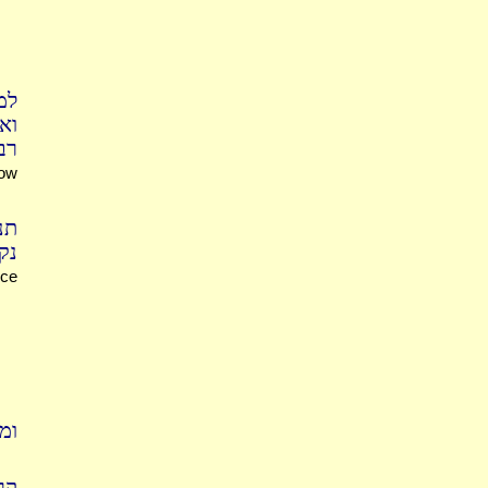
למ
וא
רב
now
תנ
נ:
nce
ומ
קר