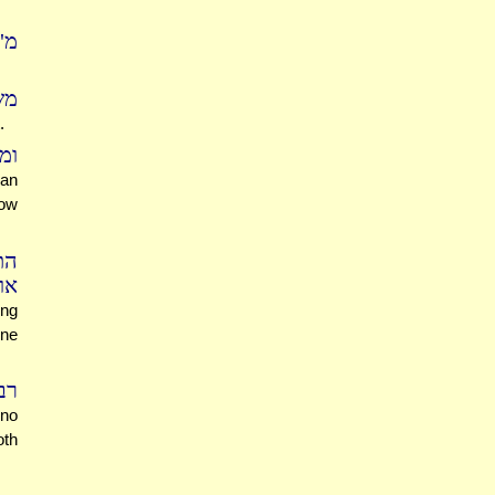
מ"
מש
.
ומ
 an
now
הת
או
ing
one
רב
 no
oth