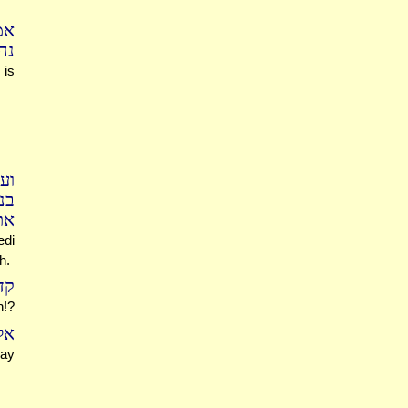
אמ
נ:
 is
וע
בנ
את
edi
h.
קד
h!?
א:
may