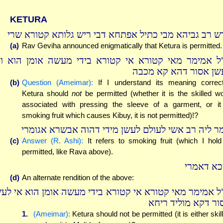
KETURA
ש רב גביהא מבי כתיל אפתחא דבי ריש גלותא קטורא שרי
(a)
Rav Geviha announced enigmatically that Ketura is permitted.
ל אמימר מאי קטורא אי קטורא בידי מעשה אומן הוא וא
שן אסור דהא קא מכבה
(b)
Question (Ameimar):
If I understand its meaning correct
Ketura should
not
be permitted (whether it is the skilled w
associated with pressing the sleeve of a garment, or it
smoking fruit which causes Kibuy, it is not permitted)!?
ר ליה רב אשי לעולם לעשן מידי דהוה אבשרא אגומרי
(c)
Answer (R. Ashi):
It refers to smoking fruit (which I hold
permitted, like Rava above).
כא דאמרי
(d)
An alternate rendition of the above:
ל אמימר מאי קטורא אי קטורא בידי מעשה אומן הוא אי לעש
ור דקא מוליד ריחא
1.
(Ameimar):
Ketura should not be permitted (it is either skil