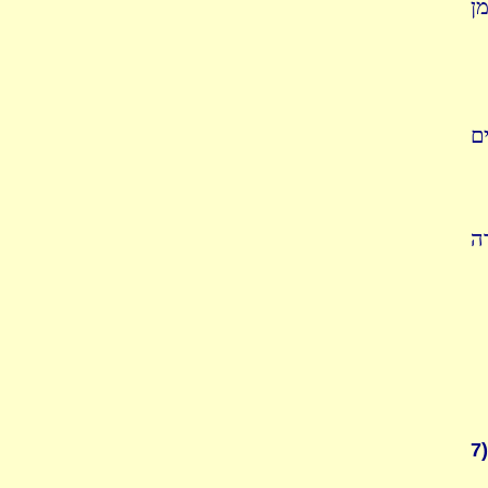
ן
ם
ה
7)