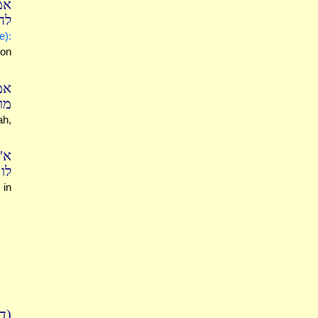
אמ
לח
e):
ion
אמ
מוד
ah,
א"
לו:
 in
דף