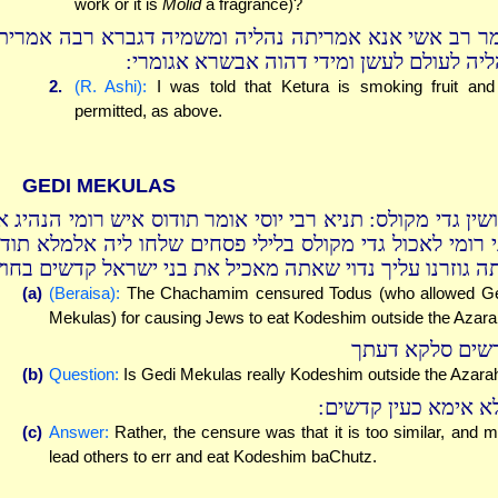
work or it is
Molid
a fragrance)?
ר רב אשי אנא אמריתה נהליה ומשמיה דגברא רבה אמרית
הליה לעולם לעשן ומידי דהוה אבשרא אגומרי
2.
(R. Ashi):
I was told that Ketura is smoking fruit and
permitted, as above.
GEDI MEKULAS
ושין גדי מקולס: תניא רבי יוסי אומר תודוס איש רומי הנהיג 
י רומי לאכול גדי מקולס בלילי פסחים שלחו ליה אלמלא תודו
ה גוזרנו עליך נדוי שאתה מאכיל את בני ישראל קדשים בחוץ
(a)
(Beraisa):
The Chachamim censured Todus (who allowed G
Mekulas) for causing Jews to eat Kodeshim outside the Azara
שים סלקא דעתך
(b)
Question:
Is Gedi Mekulas really Kodeshim outside the Azara
לא אימא כעין קדשים
(c)
Answer:
Rather, the censure was that it is too similar, and 
lead others to err and eat Kodeshim baChutz.