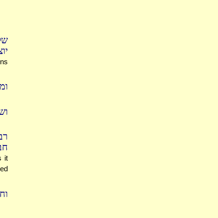
של
יו
rns
ומ
וש
רב
חב
 it
ed
ו: