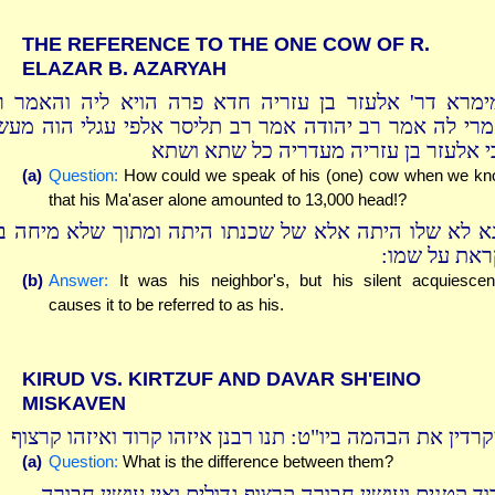
THE REFERENCE TO THE ONE COW OF R.
ELAZAR B. AZARYAH
ימרא דר' אלעזר בן עזריה חדא פרה הויא ליה והאמר ר
מרי לה אמר רב יהודה אמר רב תליסר אלפי עגלי הוה מעש
י אלעזר בן עזריה מעדריה כל שתא ושתא
(a)
Question:
How could we speak of his (one) cow when we k
that his Ma'aser alone amounted to 13,000 head!?
א לא שלו היתה אלא של שכנתו היתה ומתוך שלא מיחה ב
קראת על שמו
(b)
Answer:
It was his neighbor's, but his silent acquiesce
causes it to be referred to as his.
KIRUD VS. KIRTZUF AND DAVAR SH'EINO
MISKAVEN
קרדין את הבהמה ביו"ט: תנו רבנן איזהו קרוד ואיזהו קרצוף
(a)
Question:
What is the difference between them?
וד קטנים ועושין חבורה קרצוף גדולים ואין עושין חבורה