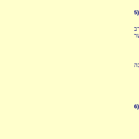
5)
ב
ר
ה
6)