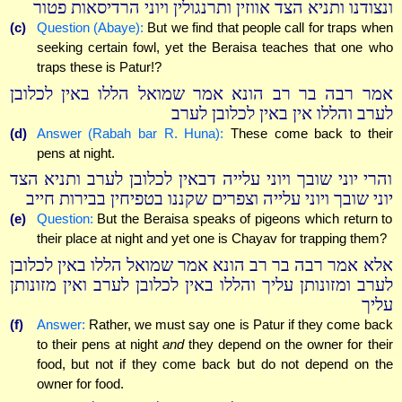
ונצודנו ותניא הצד אווזין ותרנגולין ויוני הרדיסאות פטור
(c)
Question (Abaye):
But we find that people call for traps when
seeking certain fowl, yet the Beraisa teaches that one who
traps these is Patur!?
אמר רבה בר רב הונא אמר שמואל הללו באין לכלובן
לערב והללו אין באין לכלובן לערב
(d)
Answer (Rabah bar R. Huna):
These come back to their
pens at night.
והרי יוני שובך ויוני עלייה דבאין לכלובן לערב ותניא הצד
יוני שובך ויוני עלייה וצפרים שקננו בטפיחין בבירות חייב
(e)
Question:
But the Beraisa speaks of pigeons which return to
their place at night and yet one is Chayav for trapping them?
אלא אמר רבה בר רב הונא אמר שמואל הללו באין לכלובן
לערב ומזונותן עליך והללו באין לכלובן לערב ואין מזונותן
עליך
(f)
Answer:
Rather, we must say one is Patur if they come back
to their pens at night
and
they depend on the owner for their
food, but not if they come back but do not depend on the
owner for food.