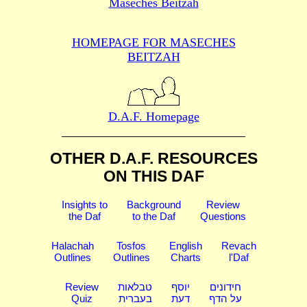
Maseches Beitzah
HOMEPAGE FOR MASECHES
BEITZAH
D.A.F. Homepage
OTHER D.A.F. RESOURCES
ON THIS DAF
Insights to
Background
Review
the Daf
to the Daf
Questions
Halachah
Tosfos
English
Revach
Outlines
Outlines
Charts
l'Daf
Review
טבלאות
יוסף
חידונים
Quiz
בעברית
דעת
על הדף