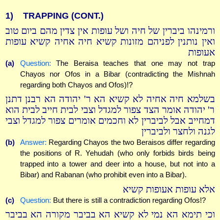
1)
TRAPPING (CONT.)
ורמינהו ביברין של חיה ושל עופות אין צדין מהם ביום טוב
ואין נותנין לפניהם מזונות קשיא חיה אחיה קשיא עופות
אעופות
(a)
Question:
The Beraisa teaches that one may not trap
Chayos nor Ofos in a Bibar (contradicting the Mishnah
regarding both Chayos and Ofos)!?
בשלמא חיה אחיה לא קשיא הא ר' יהודה הא רבנן דתנן
ר' יהודה אומר הצד צפור למגדל וצבי לבית חייב לבית הוא
דמחייב אבל לביברין לא וחכמים אומרים צפור למגדל וצבי
לגנה ולחצר ולביברין
(b)
Answer:
Regarding Chayos the two Beraisos differ regarding
the positions of R. Yehudah (who only forbids birds being
trapped into a tower and deer into a house, but not into a
Bibar) and Rabanan (who prohibit even into a Bibar).
אלא עופות אעופות קשיא
(c)
Question:
But there is still a contradiction regarding Ofos!?
וכי תימא הא נמי לא קשיא הא בביבר מקורה הא בביבר