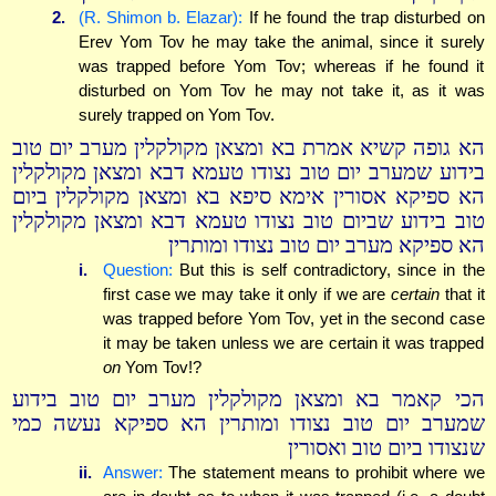
2.
(R. Shimon b. Elazar):
If he found the trap disturbed on
Erev Yom Tov he may take the animal, since it surely
was trapped before Yom Tov; whereas if he found it
disturbed on Yom Tov he may not take it, as it was
surely trapped on Yom Tov.
הא גופה קשיא אמרת בא ומצאן מקולקלין מערב יום טוב
בידוע שמערב יום טוב נצודו טעמא דבא ומצאן מקולקלין
הא ספיקא אסורין אימא סיפא בא ומצאן מקולקלין ביום
טוב בידוע שביום טוב נצודו טעמא דבא ומצאן מקולקלין
הא ספיקא מערב יום טוב נצודו ומותרין
i.
Question:
But this is self contradictory, since in the
first case we may take it only if we are
certain
that it
was trapped before Yom Tov, yet in the second case
it may be taken unless we are certain it was trapped
on
Yom Tov!?
הכי קאמר בא ומצאן מקולקלין מערב יום טוב בידוע
שמערב יום טוב נצודו ומותרין הא ספיקא נעשה כמי
שנצודו ביום טוב ואסורין
ii.
Answer:
The statement means to prohibit where we