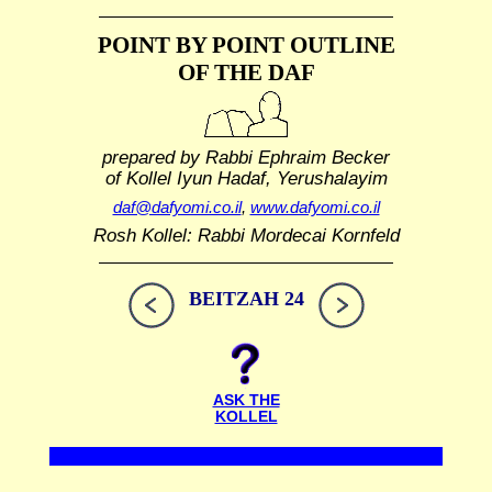
POINT BY POINT OUTLINE
OF THE DAF
prepared by Rabbi Ephraim Becker
of Kollel Iyun Hadaf, Yerushalayim
daf@dafyomi.co.il
,
www.dafyomi.co.il
Rosh Kollel: Rabbi Mordecai Kornfeld
BEITZAH 24
ASK THE
KOLLEL