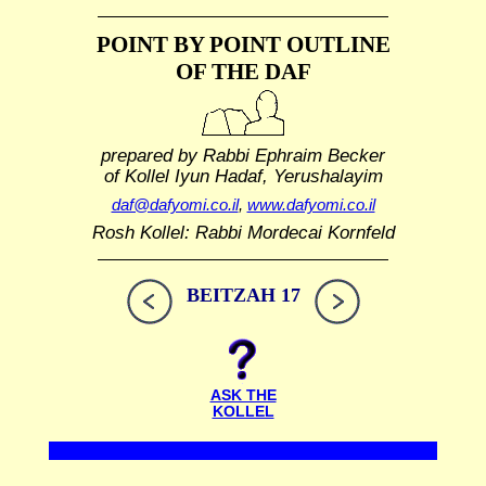
POINT BY POINT OUTLINE
OF THE DAF
prepared by Rabbi Ephraim Becker
of Kollel Iyun Hadaf, Yerushalayim
daf@dafyomi.co.il
,
www.dafyomi.co.il
Rosh Kollel: Rabbi Mordecai Kornfeld
BEITZAH 17
ASK THE
KOLLEL