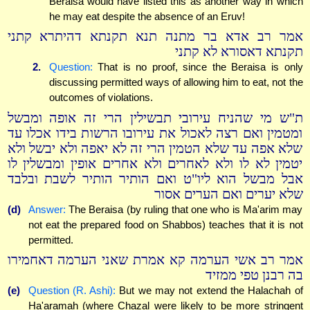
Beraisa would have listed this as another way in which
he may eat despite the absence of an Eruv!
אמר רב אדא בר מתנה תנא תקנתא דהיתרא קתני
תקנתא דאסורא לא קתני
2.
Question:
That is no proof, since the Beraisa is only
discussing permitted ways of allowing him to eat, not the
outcomes of violations.
ת"ש מי שהניח עירובי תבשילין הרי זה אופה ומבשל
ומטמין ואם רצה לאכול את עירובו הרשות בידו אכלו עד
שלא אפה עד שלא הטמין הרי זה לא יאפה ולא יבשל ולא
יטמין לא לו ולא לאחרים ולא אחרים אופין ומבשלין לו
אבל מבשל הוא ליו"ט ואם הותיר הותיר לשבת ובלבד
שלא יערים ואם הערים אסור
(d)
Answer:
The Beraisa (by ruling that one who is Ma'arim may
not eat the prepared food on Shabbos) teaches that it is not
permitted.
אמר רב אשי הערמה קא אמרת שאני הערמה דאחמירו
בה רבנן טפי ממזיד
(e)
Question (R. Ashi):
But we may not extend the Halachah of
Ha'aramah (where Chazal were likely to be more stringent