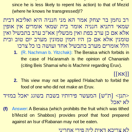
since he is less likely to repent his action) to that of Mezid
(where he knows he transgressed)!?
רב נחמן בר יצחק אמר הא מני חנניה היא ואליבא דבית
שמאי דתניא חנניה אומר בית שמאי אומרים אין אופין
אלא אם כן ערב בפת ואין מבשלין אא"כ ערב בתבשיל ואין
טומנין אלא אם כן היו חמין טמונין מערב יום טוב ובית
הלל אומרים מערב בתבשיל אחד ועושה בו כל צרכו
1.
(R. Nachman b. Yitzchak):
The Beraisa which forbids in
the case of Ha'aramah is the opinion of Chananiah
(citing Beis Shamai who is Machmir regarding Eruv).
[[אא]]
2.
This view may not be applied l'Halachah to forbid the
food of one who did not make an Eruv.
<תנן> [ת"ש] המעשר פירותיו בשבת בשוגג יאכל במזיד
לא יאכל
(f)
Answer:
A Beraisa (which prohibits the fruit which was tithed
b'Mezid on Shabbos) provides proof that food prepared
against an Isur d'Rabanan may not be eaten.
לא צריכא דאית ליה פירי אחריני