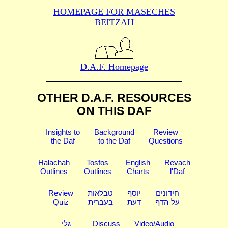
HOMEPAGE FOR MASECHES
BEITZAH
D.A.F. Homepage
OTHER D.A.F. RESOURCES
ON THIS DAF
Insights to
Background
Review
the Daf
to the Daf
Questions
Halachah
Tosfos
English
Revach
Outlines
Outlines
Charts
l'Daf
Review
טבלאות
יוסף
חידונים
Quiz
בעברית
דעת
על הדף
גלי
Discuss
Video/Audio