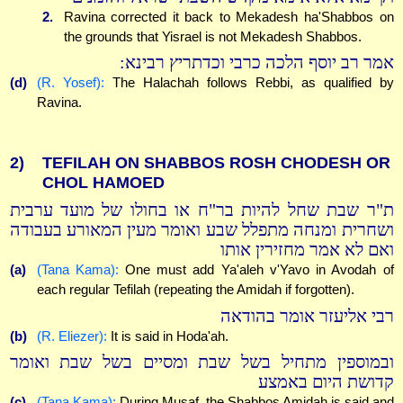
2.
Ravina corrected it back to Mekadesh ha'Shabbos on
the grounds that Yisrael is not Mekadesh Shabbos.
אמר רב יוסף הלכה כרבי וכדתריץ רבינא:
(d)
(R. Yosef):
The Halachah follows Rebbi, as qualified by
Ravina.
2)
TEFILAH ON SHABBOS ROSH CHODESH OR
CHOL HAMOED
ת"ר שבת שחל להיות בר"ח או בחולו של מועד ערבית
ושחרית ומנחה מתפלל שבע ואומר מעין המאורע בעבודה
ואם לא אמר מחזירין אותו
(a)
(Tana Kama):
One must add Ya'aleh v'Yavo in Avodah of
each regular Tefilah (repeating the Amidah if forgotten).
רבי אליעזר אומר בהודאה
(b)
(R. Eliezer):
It is said in Hoda'ah.
ובמוספין מתחיל בשל שבת ומסיים בשל שבת ואומר
קדושת היום באמצע
(c)
(Tana Kama):
During Musaf, the Shabbos Amidah is said and