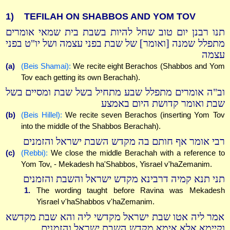
1)
TEFILAH ON SHABBOS AND YOM TOV
תנו רבנן יום טוב שחל להיות בשבת בית שמאי אומרים
מתפלל שמנה [ואומר] של שבת בפני עצמה ושל יו"ט בפני
עצמה
(a)
(Beis Shamai):
We recite eight Berachos (Shabbos and Yom
Tov each getting its own Berachah).
וב"ה אומרים מתפלל שבע מתחיל בשל שבת ומסיים בשל
שבת ואומר קדושת היום באמצע
(b)
(Beis Hillel):
We recite seven Berachos (inserting Yom Tov
into the middle of the Shabbos Berachah).
רבי אומר אף חותם בה מקדש השבת ישראל והזמנים
(c)
(Rebbi):
We close the middle Berachah with a reference to
Yom Tov, - Mekadesh ha'Shabbos, Yisrael v'haZemanim.
תני תנא קמיה דרבינא מקדש ישראל והשבת והזמנים
1.
The wording taught before Ravina was Mekadesh
Yisrael v'haShabbos v'haZemanim.
אמר ליה אטו שבת ישראל מקדשי ליה והא שבת מקדשא
וקיימא אלא אימא מקדש השבת ישראל והזמנים