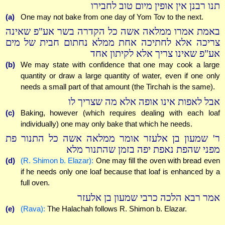
תנו רבנן אין אופין מיום טוב לחבירו
(a)
One may not bake from one day of Yom Tov to the next.
באמת אמרו ממלאה אשה כל הקדרה בשר אע"פ שאינה
צריכה אלא לחתיכה אחת ממלא נחתום חבית של מים
אע"פ שאינו צריך אלא לקיתון אחד
(b)
We may state with confidence that one may cook a large
quantity or draw a large quantity of water, even if one only
needs a small part of that amount (the Tirchah is the same).
אבל לאפות אינו אופה אלא מה שצריך לו
(c)
Baking, however (which requires dealing with each loaf
individually) one may only bake that which he needs.
ר' שמעון בן אלעזר אומר ממלאה אשה כל התנור פת
מפני שהפת נאפת יפה בזמן שהתנור מלא
(d)
(R. Shimon b. Elazar):
One may fill the oven with bread even
if he needs only one loaf because that loaf is enhanced by a
full oven.
אמר רבא הלכה כרבי שמעון בן אלעזר
(e)
(Rava):
The Halachah follows R. Shimon b. Elazar.