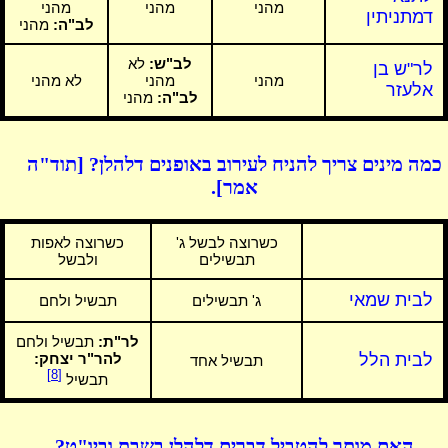
מהני
מהני
מהני
דמתניתין
לב"ה:
מהני
לב"ש:
לא
לר"ש בן
מהני
מהני
לא מהני
אלעזר
לב"ה:
מהני
כמה מינים צריך להניח לעירוב באופנים דלהלן? [תוד"ה
אמר].
כשרוצה לבשל ג'
כשרוצה לאפות
תבשילים
ולבשל
לבית שמאי
ג' תבשילים
תבשיל ולחם
לר"ת:
תבשיל ולחם
לבית הלל
להר"ר יצחק:
תבשיל אחד
[8]
תבשיל
האם מותר להטביל דברים דלהלן בשבת וביו"ט?