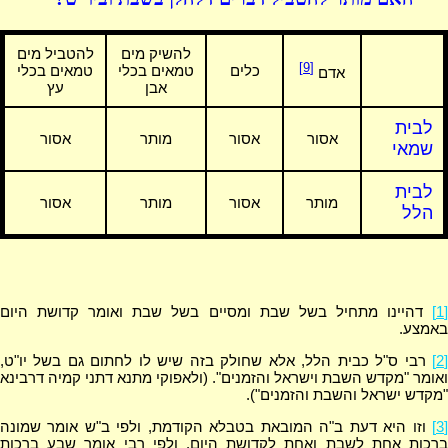
להשיק מים
להטביל מים
[9]
כלים
טמאים בכלי
טמאים בכלי
אדם
אבן
עץ
לבית
אסור
אסור
מותר
אסור
שמאי
לבית
מותר
אסור
מותר
אסור
הלל
[1]
דהיינו מתחיל בשל שבת ומסיים בשל שבת ואומר קדושת היום
באמצע.
[2]
רבי ס"ל כבית הלל, אלא שחולק בזה שיש לו לחתום גם בשל יו"ט,
ואומר "מקדש השבת וישראל והזמנים". (ולאפוקי מתנא דתני קמיה דרבינא
"מקדש ישראל והשבת והזמנים").
[3]
וזו היא דעת ב"ה המובאת בטבלא הקודמת, ולפי ב"ש אומר שמונה
ברכות אחת לשבת ואחת לקדושת היום. ולפי רבי אומר שבע ברכות