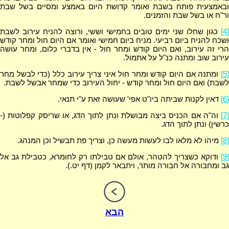
ובאמצעית פותח בשבת ואומר קדושת היום באמצע ומסיים בשל שבת
ור"ח או בשל שבת והזמנים.
[4]
כגון שחלו שני ימים טובים בחמישי וששי, ורוצה להניח עירוב לשבת
ושכח להניח ביום רביעי. מניח ביום חמישי ואומר אם היום חול ומחר קודש
הרי זה עירוב, ואם היום קודש ומחר חול - אין בדברי כלום, ומחר עושה
עירוב שוב ומתנה כנ"ל על אתמול.
[5]
ומתנה אם היום קודש ומחר חול איני צריך עירוב כלל (כדי לבשל מחר
לשבת) ואם היום חול ומחר קודש - יחול העירוב כדי שמחר אבשל לשבת.
[6]
דאין לקנות שביתה ביו"ט אפי' שעושה זאת ע"י תנאי.
[7]
וה"ה אם הכניס ביצה מבושלת ונתן לתוך הדג, או שריסק קפלוטות (-
כרשין) ונתן לתוך הדג.
[8]
מיהו לא מלאו לבו לעשות מעשה כן, וצריך פת תבשיל וכן המנהג.
[9]
ודוקא כשצריך להטהר, אולם אם טבילתו רק לחומרא, כטבילת גב אל
גב ומחבורה אל חבורה מותר, ויתבאר לקמן (דף יט.).
הבא