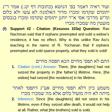
ועוד ראיה דאמר בפ' הנושא (כתובות דף קג.) אמר ר''נ
יתומים שקדמו ומכרו מדור האלמנה לא עשו ולא כלום
ומ''ש מדרבי אסי א''ר יוחנן יתומים שקדמו ומכרו בנכסים
מועטין מה שמכרו מכרו
(f)
Support #2 - Citation (Kesuvos 103a) Question:
Rav
Nachman said that if orphans preempted and sold a widow's
residence, it has no effect. Why is this unlike Rav Asi's
teaching in the name of R. Yochanan that if orphans
preempted and sold sparse property, what they sold is sold!
התם לא תפס' מחיים הכא תפסה מחיים
1.
Citation (cont.) Answer:
There, [the daughters] had not
seized the property in [the father's] lifetime. Here, [the
widow] had seized [the residence] in his lifetime.
משמע כיון דלא תפסי מחיים אע''ג דתפסי לאחר
מיתה לא היה מועיל כלום אלא מה שמכרו מכרו
2.
Inference:
Since [the daughters] did not seize in his
lifetime, even if they seized after death, it would not help
at all. Rather, what [the brothers] sold is sold.