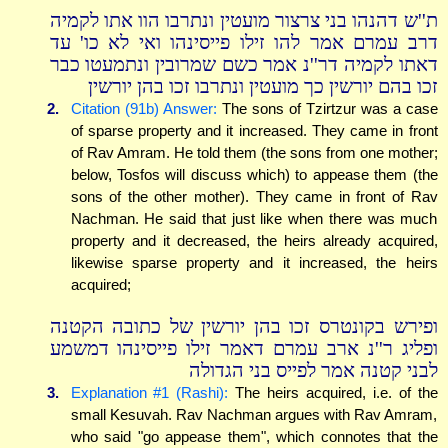
ת''ש דהנהו בני צרצור מועטין ונתרבו הוו אתו לקמיה
דרב עמרם אמר להו זילו פייסינהו ואי לא כו' עד
דאתו לקמיה דר''נ אמר כשם שמרובין ונתמעטו כבר
זכו בהם יורשין כך מועטין ונתרבו זכו בהן יורשין
2.
Citation (91b) Answer:
The sons of Tzirtzur was a case
of sparse property and it increased. They came in front
of Rav Amram. He told them (the sons from one mother;
below, Tosfos will discuss which) to appease them (the
sons of the other mother). They came in front of Rav
Nachman. He said that just like when there was much
property and it decreased, the heirs already acquired,
likewise sparse property and it increased, the heirs
acquired;
ופירש בקונטרס זכו בהן יורשין של כתובה הקטנה
ופליג ר''נ ארב עמרם דאמר זילו פייסינהו דמשמע
לבני קטנה אמר לפייס בני הגדולה
3.
Explanation #1 (Rashi):
The heirs acquired, i.e. of the
small Kesuvah. Rav Nachman argues with Rav Amram,
who said "go appease them", which connotes that the