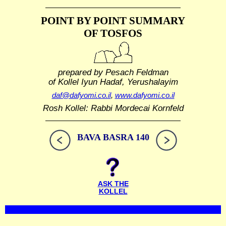
POINT BY POINT SUMMARY
OF TOSFOS
prepared by Pesach Feldman
of Kollel Iyun Hadaf, Yerushalayim
daf@dafyomi.co.il
,
www.dafyomi.co.il
Rosh Kollel: Rabbi Mordecai Kornfeld
BAVA BASRA 140
ASK THE
KOLLEL