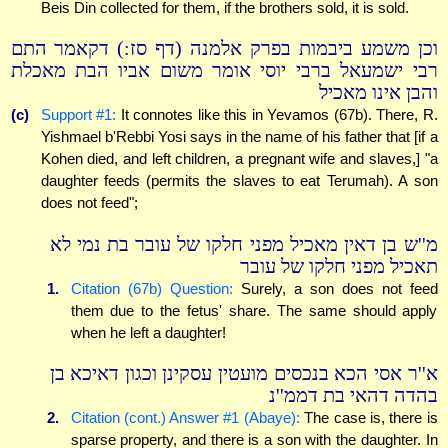
Beis Din collected for them, if the brothers sold, it is sold.
וכן משמע ביבמות בפרק אלמנה (דף סז:) דקאמר התם
רבי ישמעאל ברבי יוסי אומר משום אביו הבת מאכלת
והבן אינו מאכיל
(c)
Support #1:
It connotes like this in Yevamos (67b). There, R.
Yishmael b'Rebbi Yosi says in the name of his father that [if a
Kohen died, and left children, a pregnant wife and slaves,] "a
daughter feeds (permits the slaves to eat Terumah). A son
does not feed";
מ''ש בן דאין מאכיל מפני חלקו של עובר בת נמי לא
תאכיל מפני חלקו של עובר
1.
Citation (67b) Question:
Surely, a son does not feed
them due to the fetus' share. The same should apply
when he left a daughter!
א''ר אסי הכא בנכסים מועטין עסקינן וכגון דאיכא בן
בהדה דהאי בת דממ''נ
2.
Citation (cont.) Answer #1 (Abaye):
The case is, there is
sparse property, and there is a son with the daughter. In