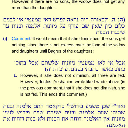
However, if there are no sons, the widow does not get any
more than the daughter.
(הג''ה. ולכאורה היה נראה לפרש דאי ממעטין אין לבנים
כלום כיון שאין שם עודף על מזונות אלמנה ובנות עד
שיבגרו הבנות
(i)
Comment:
It would seem that if she diminishes, the sons get
nothing, since there is not excess over the food of the widow
and daughters until Bagrus of the daughters;
אבל אי לאו ממעטין ניזונות שלשתם אבל בתוס'
כתוב כאשר כתבתי בפנים. ע''כ הג''ה)
1.
However, if she does not diminish, all three are fed.
However, Tosfos [Yeshanim] wrote like I wrote above (in
the previous comment, that if she does not diminish, she
is not fed. This ends this comment.)
ואור''י שכן משמע בירושל' כדקאמר התם אלמנה ובנות
שתיהן שוות אלמנה ובנים שניהם שוים פירוש לענין
מזונות אין האלמנה דוחה את הבנות ולא בנות דוחות את
האלמנה