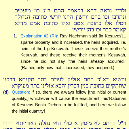
ולר''י נראה דהא דקאמר התם ר''נ כו' מועטים
ונתרבו זכו בהם יורשין היינו יורשי כתובה הגדולה
ויטלו אלו כתובת אמם ואלו כתובת אמם מדלא
קאמר כבר זכו בהן יורשין
1.
Explanation #2 (Ri):
Rav Nachman said [in Kesuvos]...
sparse property and it increased, the heirs acquired, i.e.
heirs of the big Kesuvah. These receive their mother's
Kesuvah, and these receive their mother's Kesuvah,
since he did not say "the heirs
already
acquired."
(Rather, only now that it increased, they acquired.)
וקשיא דא''כ התם אזלינן לעולם בתר תקנתא דרבנן
שתתקיים כתובת בנין דכרין והכא אזלינן בתר מעיקרא
(d)
Question:
If so, there we always follow [the initial or current
quantity,] whichever will cause the enactment mid'Rabanan
of Kesuvas Benin Dichrin to be fulfilled, and here we follow
the initial quantity!
וי''ל דהתם לא מיעקרא כולי האי נחלה דאורייתא דהרי