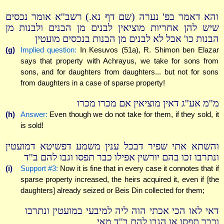
והא דאמר בפ' נערה (שם דף נא.) רשב''א אומר נכסים
שיש להן אחריות מוציאין לבנים מן הבנים ולבנות מן
הבנות כו' אבל לא לבנים מן הבנות בנכסים מועטין
(g)
Implied question:
In Kesuvos (51a), R. Shimon ben Elazar
says that property with Achrayus, we take for sons from
sons, and for daughters from daughters... but not for sons
from daughters in a case of sparse property!
מ''מ אע''ג דאין מוציאין אם מכרו מכרו
(h)
Answer:
Even though we do not take for them, if they sold, it
is sold!
והשתא אתי שפיר דבכל ענין משמע דפשיטא דמועטין
ונתרבו זכו בהם יורשין אפילו כבר תפסו וגבו להם ב''ד
(i)
Support #3:
Now it is fine that in every case it connotes that if
sparse property increased, the heirs acquired it, even if [the
daughters] already seized or Beis Din collected for them;
דאי לאו הכי אכתי הוה ליה למיבעי במועטין ונתרבו
וכבר תפסו או הגבו להם ב''ד מאי