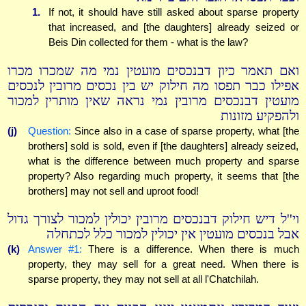
1.
If not, it should have still asked about sparse property
that increased, and [the daughters] already seized or
Beis Din collected for them - what is the law?
ואם תאמר כיון דבנכסים מועטין נמי מה שמכרו מכרו
אפילו כבר תפסו מה חילוק יש בין נכסים מרובין לנכסים
מועטין דבנכסים מרובין נמי נראה שאין מותרין למכור
ולהפקיע מזונות
(j)
Question:
Since also in a case of sparse property, what [the
brothers] sold is sold, even if [the daughters] already seized,
what is the difference between much property and sparse
property? Also regarding much property, it seems that [the
brothers] may not sell and uproot food!
וי''ל דיש חילוק דבנכסים מרובין יכולין למכור לצורך גדול
אבל בנכסים מועטין אין יכולין למכור כלל לכתחלה
(k)
Answer #1:
There is a difference. When there is much
property, they may sell for a great need. When there is
sparse property, they may not sell at all l'Chatchilah.