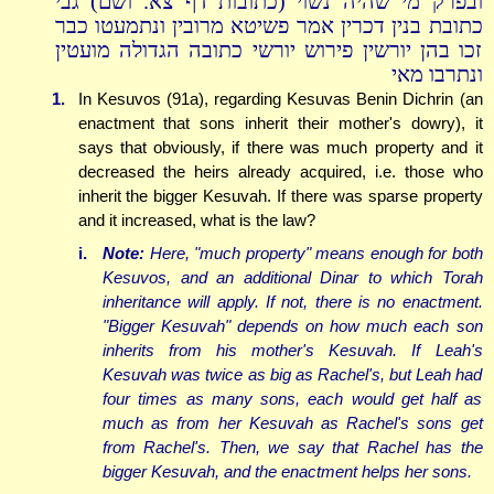
ובפרק מי שהיה נשוי (כתובות דף צא. ושם) גבי
כתובת בנין דכרין אמר פשיטא מרובין ונתמעטו כבר
זכו בהן יורשין פירוש יורשי כתובה הגדולה מועטין
ונתרבו מאי
1.
In Kesuvos (91a), regarding Kesuvas Benin Dichrin (an
enactment that sons inherit their mother's dowry), it
says that obviously, if there was much property and it
decreased the heirs already acquired, i.e. those who
inherit the bigger Kesuvah. If there was sparse property
and it increased, what is the law?
i.
Note:
Here, "much property" means enough for both
Kesuvos, and an additional Dinar to which Torah
inheritance will apply. If not, there is no enactment.
"Bigger Kesuvah" depends on how much each son
inherits from his mother's Kesuvah. If Leah's
Kesuvah was twice as big as Rachel's, but Leah had
four times as many sons, each would get half as
much as from her Kesuvah as Rachel's sons get
from Rachel's. Then, we say that Rachel has the
bigger Kesuvah, and the enactment helps her sons.