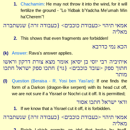
1.
Chachamim:
He may not throw it into the wind, for it will
fertilize the ground - "Lo Yidbak b'Yadcha Me'umah Min
ha'Cherem"!
אמאי תיהוי <כעבודת כוכבים> {כעבודה זרה} שנשתברה
מאליה
2.
This shows that even fragments are forbidden!
הכא נמי כדרבא
(k)
Answer:
Rava's answer applies.
איתיביה רבי יוסי בן יסיאן אומר מצא צורת דרקון וראשו
חתוך ספק <עובד כוכבים> {גוי} חתכו ספק ישראל חתכו
מותר
(l)
Question (Beraisa - R. Yosi ben Yasi'an):
If one finds the
form of a Darkon (dragon-like serpent) with its head cut off,
we are not sure if a Yisrael or Nochri cut it off. It is permitted;
ודאי ישראל חתכו אסור
1.
If we know that a Yisrael cut it off, it is forbidden.
אמאי תיהוי <כעבודת כוכבים> {כעבודה זרה} שנשתברה
מאליה
2.
Reish Lakish permits an idol that broke by itself.