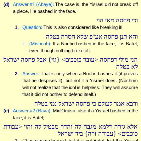
(d)
Answer #1 (Abaye):
The case is, the Yisrael did not break off
a piece. He bashed in the face.
וכי פחסה מאי הוי
1.
Question:
This is also considered like breaking it!
והא תנן פחסה אע"פ שלא חסרה בטלה
i.
(Mishnah):
If a Nochri bashed in the face, it is Batel,
even though nothing broke off.
הני מילי דפחסה <עובד כוכבים> {גוי} אבל פחסה ישראל
לא בטלה
2.
Answer:
That is only when a Nochri bashes it (it proves
that he despises it), but not if a Yisrael does. (Nochrim
will not realize that the idol is helpless. They will assume
that it did not bother to defend itself.)
ורבא אמר לעולם כי פחסה ישראל נמי בטלה
(e)
Answer #2 (Rava):
Mid'Oraisa, also if a Yisrael bashed in the
face, it is Batel;
אלא גזרה דלמא מגבה לה והדר מבטיל לה והוי <עבודת
כוכבים> {עבודה זרה} ביד ישראל
1.
Chachamim decreed that it is not Batel, lest the Yisrael