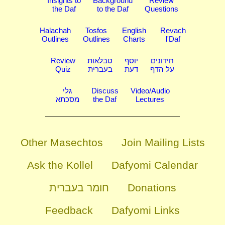
Insights to
Background
Review
the Daf
to the Daf
Questions
Halachah
Tosfos
English
Revach
Outlines
Outlines
Charts
l'Daf
Review
טבלאות
יוסף
חידונים
Quiz
בעברית
דעת
על הדף
גלי
Discuss
Video/Audio
מסכתא
the Daf
Lectures
Other Masechtos
Join Mailing Lists
Ask the Kollel
Dafyomi Calendar
חומר בעברית
Donations
Feedback
Dafyomi Links