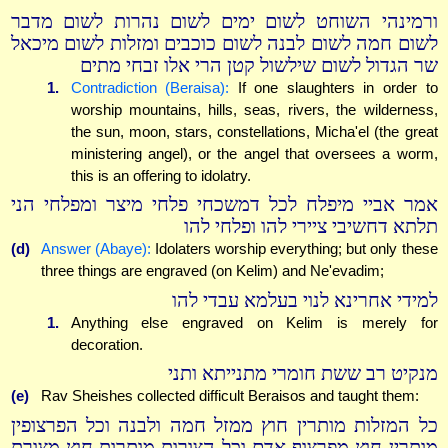
ורמינהי השוחט לשום ימים לשום נהרות לשום מדבר
לשום חמה לשום לבנה לשום כוכבים ומזלות לשום מיכאל
שר הגדול לשום שילשול קטן הרי אלו זבחי מתים
1.
Contradiction (Beraisa):
If one slaughters in order to
worship mountains, hills, seas, rivers, the wilderness,
the sun, moon, stars, constellations, Micha'el (the great
ministering angel), or the angel that oversees a worm,
this is an offering to idolatry.
אמר אביי מיפלח לכל דמשכחי פלחי מיצר ומפלחי הני
תלתא דחשיבי ציירי להו ופלחי להו
(d)
Answer (Abaye):
Idolaters worship everything; but only these
three things are engraved (on Kelim) and Ne'evadim;
למידי אחרינא לנוי בעלמא עבדי להו
1.
Anything else engraved on Kelim is merely for
decoration.
מנקיט רב ששת חומרי מתנייתא ותני
(e)
Rav Sheishes collected difficult Beraisos and taught them:
כל המזלות מותרין חוץ ממזל חמה ולבנה וכל הפרצופין
מותרין חוץ מפרצוף אדם וכל הצורות מותרות חוץ מצורת