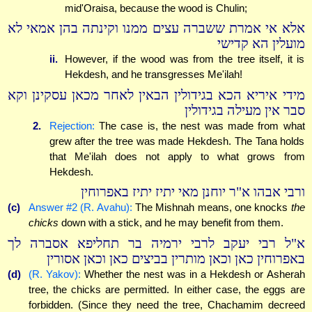
mid'Oraisa, because the wood is Chulin;
אלא אי אמרת ששברה עצים ממנו וקינתה בהן אמאי לא
מועלין הא קדישי
ii.
However, if the wood was from the tree itself, it is
Hekdesh, and he transgresses Me'ilah!
מידי איריא הכא בגידולין הבאין לאחר מכאן עסקינן וקא
סבר אין מעילה בגידולין
2.
Rejection:
The case is, the nest was made from what
grew after the tree was made Hekdesh. The Tana holds
that Me'ilah does not apply to what grows from
Hekdesh.
ורבי אבהו א"ר יוחנן מאי יתיז יתיז באפרוחין
(c)
Answer #2 (R. Avahu):
The Mishnah means, one knocks
the
chicks
down with a stick, and he may benefit from them.
א"ל רבי יעקב לרבי ירמיה בר תחליפא אסברה לך
באפרוחין כאן וכאן מותרין בביצים כאן וכאן אסורין
(d)
(R. Yakov):
Whether the nest was in a Hekdesh or Asherah
tree, the chicks are permitted. In either case, the eggs are
forbidden. (Since they need the tree, Chachamim decreed