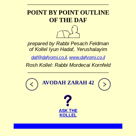
POINT BY POINT OUTLINE
OF THE DAF
prepared by Rabbi Pesach Feldman
of Kollel Iyun Hadaf, Yerushalayim
daf@dafyomi.co.il
,
www.dafyomi.co.il
Rosh Kollel: Rabbi Mordecai Kornfeld
AVODAH ZARAH 42
ASK THE
KOLLEL