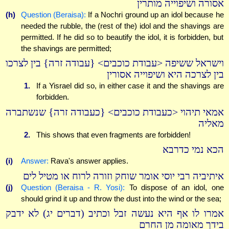
אסורה ושיפוייה מותרין
(h)
Question (Beraisa):
If a Nochri ground up an idol because he
needed the rubble, the (rest of the) idol and the shavings are
permitted. If he did so to beautify the idol, it is forbidden, but
the shavings are permitted;
וישראל ששיפה <עבודת כוכבים> {עבודה זרה} בין לצרכו
בין לצרכה היא ושיפוייה אסורין
1.
If a Yisrael did so, in either case it and the shavings are
forbidden.
אמאי תיהוי <כעבודת כוכבים> {כעבודה זרה} שנשתברה
מאליה
2.
This shows that even fragments are forbidden!
הכא נמי כדרבא
(i)
Answer:
Rava's answer applies.
איתיביה רבי יוסי אומר שוחק וזורה לרוח או מטיל לים
(j)
Question (Beraisa - R. Yosi):
To dispose of an idol, one
should grind it up and throw the dust into the wind or the sea;
אמרו לו אף היא נעשה זבל וכתיב (דברים יג) לא ידבק
בידך מאומה מן החרם