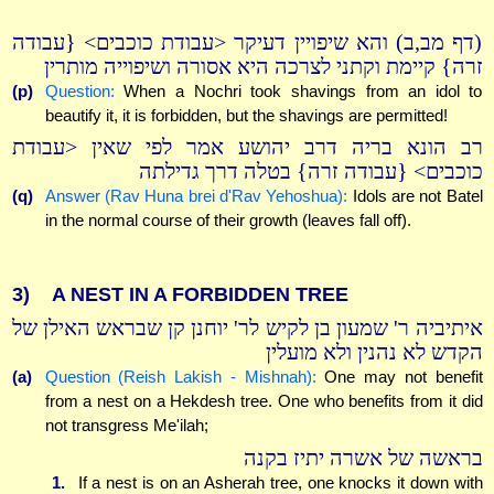
(דף מב,ב) והא שיפויין דעיקר <עבודת כוכבים> {עבודה
זרה} קיימת וקתני לצרכה היא אסורה ושיפוייה מותרין
(p)
Question:
When a Nochri took shavings from an idol to
beautify it, it is forbidden, but the shavings are permitted!
רב הונא בריה דרב יהושע אמר לפי שאין <עבודת
כוכבים> {עבודה זרה} בטלה דרך גדילתה
(q)
Answer (Rav Huna brei d'Rav Yehoshua):
Idols are not Batel
in the normal course of their growth (leaves fall off).
3)
A NEST IN A FORBIDDEN TREE
איתיביה ר' שמעון בן לקיש לר' יוחנן קן שבראש האילן של
הקדש לא נהנין ולא מועלין
(a)
Question (Reish Lakish - Mishnah):
One may not benefit
from a nest on a Hekdesh tree. One who benefits from it did
not transgress Me'ilah;
בראשה של אשרה יתיז בקנה
1.
If a nest is on an Asherah tree, one knocks it down with