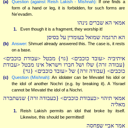
(a)
Question (against Reish Lakish - Mishnah):
If one finds a
form of a hand or leg, it is forbidden, for such forms are
Ne'evadim.
אמאי הא שברים נינהו
1.
Even though it is a fragment, they worship it!
הא תרגמה שמואל בעומדין על בסיסן
(b)
Answer:
Shmuel already answered this. The case is, it rests
on a base.
איתיביה <עובד כוכבים> {גוי} מבטל <עבודת כוכבים>
{עבודה זרה} שלו ושל חברו וישראל אינו מבטל <עבודת
כוכבים> {עבודה זרה} של <עובד כוכבים> {גוי}
(c)
Question (Mishnah):
An idolater can be Mevatel his idol or
the idol of another Nochri (e.g. by breaking it). A Yisrael
cannot be Mevatel the idol of a Nochri.
אמאי תיהוי <כעבודת כוכבים> {כעבודה זרה} שנשתברה
מאליה
1.
Reish Lakish permits an idol that broke by itself.
Likewise, this should be permitted!
אמר אביי שפחסה