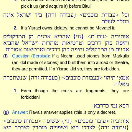
pick it up (and acquire it) before Bitul;
וכל <עבודת כוכבים> {עבודה זרה} ביד ישראל אינה
בטלה לעולם
2.
If a Yisrael owns idolatry, he cannot be Mevatel it.
איתיביה <עכו"ם> {גוי} שהביא אבנים מן המרקוליס
וחיפה בהן דרכים וטרטיאות מותרות וישראל שהביא
אבנים מן המרקוליס וחיפה בהן דרכים וטרטיאות אסורות
(f)
Question (Beraisa):
If a Nochri used stones from Markulis
(an idol made of stones) and built them into a road or theatre,
they are permitted. If a Yisrael did so, they are forbidden.
אמאי תיהוי <כעבודת כוכבים> {כעבודה זרה} שנשתברה
מאליה
1.
Even though the rocks are fragments, they are
forbidden!
הכא נמי כדרבא
(g)
Answer:
Rava's answer applies (this is only a decree).
איתיביה <עובד כוכבים> {גוי} ששיפה <עבודת כוכבים>
{עבודה זרה} לצרכו היא ושיפוייה מותרין לצרכה היא