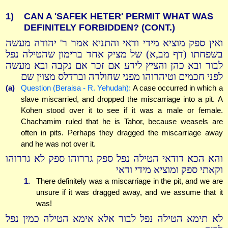
1)
CAN A 'SAFEK HETER' PERMIT WHAT WAS
DEFINITELY FORBIDDEN? (CONT.)
ואין ספק מוציא מידי ודאי והתניא אמר ר' יהודה מעשה
בשפחתו (דף מב,א) של מציק אחד ברימון שהטילה נפל
לבור ובא כהן והציץ לידע אם זכר אם נקבה ובא מעשה
לפני חכמים וטיהרוהו מפני שחולדה וברדלס מצוין שם
(a)
Question (Beraisa - R. Yehudah):
A case occurred in which a
slave miscarried, and dropped the miscarriage into a pit. A
Kohen stood over it to see if it was a male or female.
Chachamim ruled that he is Tahor, because weasels are
often in pits. Perhaps they dragged the miscarriage away
and he was not over it.
והא הכא דודאי הטילה נפל ספק גררוהו ספק לא גררוהו
וקאתי ספק ומוציא מידי ודאי
1.
There definitely was a miscarriage in the pit, and we are
unsure if it was dragged away, and we assume that it
was!
לא תימא הטילה נפל לבור אלא אימא הטילה כמין נפל