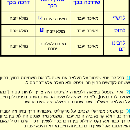
שדרכה בכך
דרכה בכך
בכך
לרש"י
[3]
מאיכה יעבדו
מולא יזבחו
מאיכה יעבדו
לתוס'
[4]
מאיכה יעבדו
מולא יזבחו
מולא יזבחו
לרבינו
מזובח לאלהים
מאיכה יעבדו
מולא יזבחו
תם
יחרם
[1]
ס"ל לר' יוסי שפטור על העלאה אם עשה ג"כ את השחיטה בחוץ, דכיון
ששחט לקדשים בחוץ הרי נפסלו ולא העלה אלא דבר פסול.
[2]
ואף שנפסל ביציאה ולכאורה לשיטתו היה צריך להיות פטור [וכמו
שטענו לו חכמים], מ"מ כיון שהיה לו שעת הכושר בנשחט בפנים לכן חייב
על העלאה, משא"כ כשגם שחט בחוץ שלא היה שעת הכושר.
[3]
כן משמע מפירש"י שכתב על מרקוליס שעבודתו דרך בזיון וזה עובדו
דרך כבוד ולא קרינא ביה היכא יעבדו, משמע מזה שנקט החילוק בין בזיון
לדרך כבוד ולא נקט החילוק בין דרכו בכך לשאין דרכו, וש"מ דס"ל שאם
הוא מכובד אפי' שאין דרכו בזביחה חייב מקרא דהיכא יעבדו.