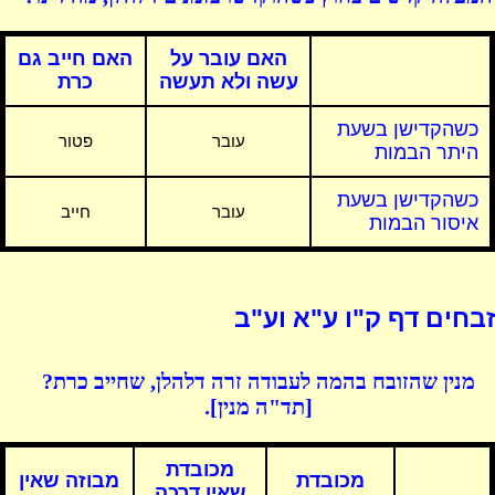
האם עובר על
האם חייב גם
עשה ולא תעשה
כרת
כשהקדישן בשעת
עובר
פטור
היתר הבמות
כשהקדישן בשעת
עובר
חייב
איסור הבמות
זבחים דף ק"ו ע"א וע"ב
מנין שהזובח בהמה לעבודה זרה דלהלן, שחייב כרת?
[תד"ה מנין].
מכובדת
מכובדת
מבוזה שאין
שאין דרכה