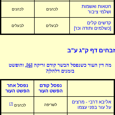
חטאות ואשמות
לכהנים
לכהנים
ושלמי ציבור
קדשים קלים
לבעלים
לבעלים
[כשלמים ותודה וכו']
זבחים דף ק"ג ע"ב
מה דין העור כשנפסל הבשר קודם זריקה
[6]
, והופשט
בזמנים דלהלן?
נפסל קודם
נפסל אחר
הפשט העור
הפשט העור
אליבא דרבי - מרצים
[7]
לשריפה
לכהנים
על עור בפני עצמו