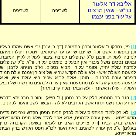
אליבא דר' אלעזר
בר"ש - שאין מרצים
לשריפה
לשריפה
על עור בפני עצמו
[1]
פי', נחלקו ר' אלעזר ורבנן בתמורה [דף כ' ע"ב] גבי אשם שמתו בעליו
וכן בתמורת אשם וכו', שדינם שירעו עד שיסתאבו וימכרו ויפלו דמיהם
לנדבה לעולות, ורבנן ס"ל שנופלים לנדבת ציבור לעולות לקיץ המזבח,
ובאים נסכים משל ציבור ואין הבעלים סומכים עליה. ור"א ס"ל שנופלים
לנדבת עולת יחיד, וסומך עליה ומביא נסכים. וא"כ הניחא לרבנן יש
למעטה מעולת איש - ולא עולת הקדש שהיא של ציבור [אמנם עולת תמיד
דציבור עורה לכהנים - תוס'], אולם לר"א שפיר היא עולת איש, וא"א
למעטה מפסוק זה. [אולם מתמעטת שאין עורה לכהנים מדרשתו של רבא,
העולה - עולה ראשונה - ולא הבאה מכח קרבן אחר].
[2]
הנה רב המנונא חלק על רב נחמן (ור' חייא), והוכיח מברייתא דדרש
יהוידע הכהן שמותרות אשם הקרבים לעולה - הבשר לשם והעור לכהנים.
[3]
ולא רק למ"ד המתפיס עולות לבדק הבית תפסן הקדש וצריכים פדיה
מדאורייתא - שאין עורה לכהנים, אלא אפי' למ"ד שלא תפס מדאורייתא
הקדש בדק הבית [ורק צריכים הגזברים לעמוד בשעת הקרבתה כדין
בעלים], ג"כ אין עורה לכהנים, דאת העור לכו"ע תפס הקדש בדק הבית
מדאורייתא.