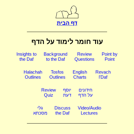
דף הבית
עוד חומר לימוד על הדף
Insights to
Background
Review
Point by
the Daf
to the Daf
Questions
Point
Halachah
Tosfos
English
Revach
Outlines
Outlines
Charts
l'Daf
חידונים
יוסף
Review
על הדף
דעת
Quiz
Video/Audio
Discuss
גלי
Lectures
the Daf
מסכתא