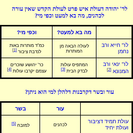
לר' יהודה דעולת איש פרט לעולת הקדש שאין עורה
לכהנים, מה בא למעט וכפי מי?
מה בא למעט?
וכפי מי?
לר' חייא ורב
כמ"ד מותרות באות
לעולה הבאה מן
[1]
נחמן
המותרות
לנדבת ציבור
לר' ינאי ורב
המתפיס עולות
כר' יהושע שזכרים
[4]
[3]
[2]
המנונא
לבדק הבית
עצמם יקרבו עולות
עור ובשר דקרבנות דלהלן למי הוא ניתן?
עור
בשר
עולת תמיד דציבור
[5]
לכהנים
למזבח
ועולת יחיד