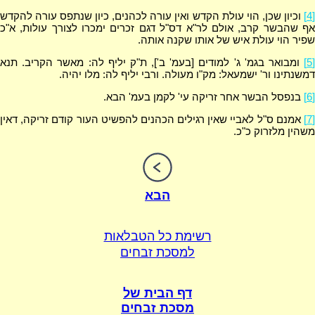
[4]
וכיון שכן, הוי עולת הקדש ואין עורה לכהנים, כיון שנתפס עורה להקדש
אף שהבשר קרב, אולם לר"א דס"ל דגם זכרים ימכרו לצורך עולות, א"כ
שפיר הוי עולת איש של אותו שקנה אותה.
[5]
ומבואר בגמ' ג' למודים [בעמ' ב'], ת"ק יליף לה: מאשר הקריב. תנא
דמשנתינו ור' ישמעאל: מק"ו מעולה. ורבי יליף לה: מלו יהיה.
[6]
בנפסל הבשר אחר זריקה עי' לקמן בעמ' הבא.
[7]
אמנם ס"ל לאביי שאין רגילים הכהנים להפשיט העור קודם זריקה, דאין
משהין מלזרוק כ"כ.
הבא
רשימת כל הטבלאות
למסכת זבחים
דף הבית של
מסכת זבחים