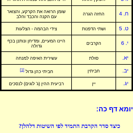
שומן הרואה את הקרקע, והצואר
ח. 4
החזה הגרה
עם הקנה והכבד והלב
ט. 5
ושתי הדפנות
צידי הבהמה - הצלעות
היינו המעיים, ומדיחן ונותנן בכף
י. 6
הקרבים
גדולה
יא.
סולת
עשירית האיפה למנחה
יב.
[1]
חביתין
חביתי כהן גדול
יג.
יין
רביעית ההין (ג' לוגים) לנסכים
יומא דף כה:
כיצד סדר הקרבת התמיד לפי השיטות דלהלן?