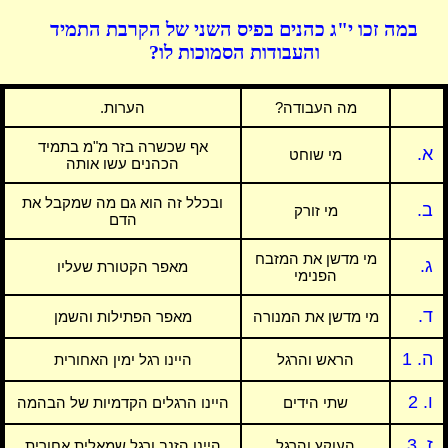
במה זכו י"ג כהנים בפיס השני של הקרבת התמיד
והעבודות הסמוכות לו?
מה העבודה?
הערות.
אף שכשרה בזר מ"מ בתמיד
א.
מי שוחט
הכהנים עשו אותה
ובכלל זה הוא גם מה שמקבל את
ב.
מי זורק
הדם
מי מדשן את המזבח
ג.
מאפר הקטורת שעליו
הפנימי
ד.
מי מדשן את המנורה
מאפר הפתילות והשמן
ה. 1
הראש והרגל
היינו רגל ימין האחורית
ו. 2
שתי הידים
היינו הרגלים הקדמיות של הבהמה
ז. 3
העוקץ והרגל
היינו הזנב ורגל שמאלית אחורית