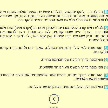
[1]
הכה"ג צריך להקריב משלו בכל יום עשירית האיפה סולת ועושים מזה
מנחה מטוגנת מחציתה בבוקר ומחציתה בערב. ומנחה זו, אף שצריכה
לבוא מממונו של כה"ג מ"מ גם שאר הכהנים יכולים להקטירה.
[2]
לכו"ע ראש קודם לכל האברים, דילפינן מדכתיב (ויקרא א:יב) את ראשו
ואת פדרו וערך, היינו שהם קודמים לעריכה. והפדר נועד לכסות את
השחיטה. וכיון שהראש רובו עצמות ואין עמו בשר, לכן מקריב עמו את
הרגל הימנית.
[3]
הוא מונה לפי עילוי הנתחים בגודלם, שאבר הגדול מחברו מקדימו
בהקרבתו.
[4]
הוא מונה כדרך הלוכה של הבהמה בחייה.
[5]
הוא מונה כדרך הפשט העור אחר השחיטה.
[6]
הוא מונה כדרך ניתוחו, דהיינו אחר שמפשיטים את העור זה הסדר
שחותכים את האברים.
[7]
הוא מונה לפי עילוי הנתחים בשומן הבשר שעליהם.