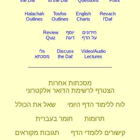
the Daf
to the Daf
Questions
Point
Halachah
Tosfos
English
Revach
Outlines
Outlines
Charts
l'Daf
חידונים
יוסף
Review
על הדף
דעת
Quiz
Video/Audio
Discuss
גלי
Lectures
the Daf
מסכתא
מסכתות אחרות
הצטרף לרשימת הדואר אלקטרוני
לוח ללימוד הדף היומי
שאל את הכולל
תרומות
חומר בעברית
קישורים ללומדי הדף
תגובות מקוראים