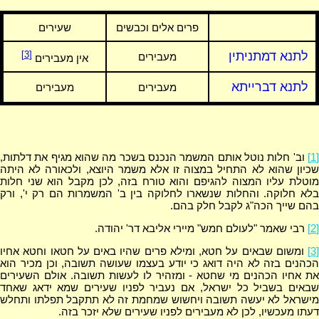
פרים אלים וכבשים
שעירים
לתנא דמתניתין
[3]
מעבירים
אין מעבירים
לתנא דברייתא
מעבירים
מעבירים
[1]
וב' חלות נוטל אותם המשמר הנכנס בשכר מה שהוא מגיף את דלתות,
שכיון שהוא לא התחיל במצוה זו אלא משמר היוצא, ולכאורה לא היתה
מוטלת עליו המצוה להגיפם והוא טורח בזה, לכן מקבל הוא שני חלות
בלא חלוקה. והחלות שנשארו לחלוקה בין ב' המשמרות הם רק י', ורק
בהם שייך הכה"ג לקבל חלק בהם.
[2]
רבי שאמר "לעולם חמש" מיירי אליבא דר' יהודה.
[3]
ומשום שבאים על חטא, ומילא פרים שהיו באים על חטאו וחטא אחיו
הכהנים בזה לא היה דואג כי יודע בעצמו שעושה תשובה, וכן מכיר הוא
את אחיו הכהנים מי שחטא - ומזהיר לו לעשות תשובה. אולם השעירים
שבאים בשביל כל ישראל, אם נעביר לפניו שעירים שמא ידאג שאחד
מישראל לא יעשה תשובה ויחשוש שמחמת זה לא תתקבל תפלתו ותחלש
דעתו מעכשיו, לכן לא מעבירים לפניו שעירים שלא יזכר בזה.