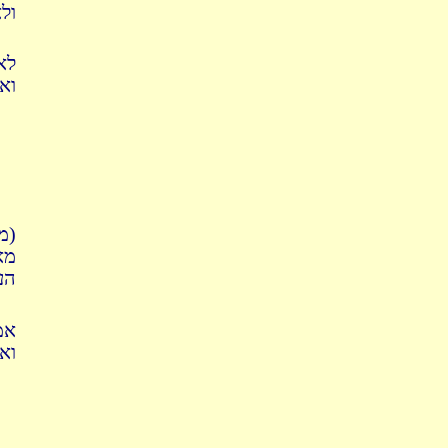
ול
לא
וא
מ'
מא
הע
אמ
וא