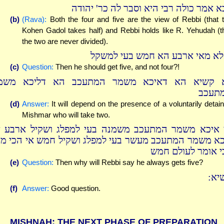
א אמר כולה רבי היא וסבר לה כר' יהודה
(b)
(Rava):
Both the four and five are the view of Rebbi (that 
Kohen Gadol takes half) and Rebbi holds like R. Yehudah (t
the two are never divided).
לא מאי ארבע הא חמש בעי למשקל
(c)
Question:
Then he should get five, and not four?!
 קשיא הא דאיכא משמר המתעכב הא דליכא משמ
תעכב
(d)
Answer:
It will depend on the presence of a voluntarily detai
Mishmar who will take two.
 איכא משמר המתעכב משמנה בעי למפלג ושקיל ארבע א
כא משמר המתעכב מעשר בעי למפלג ושקיל חמש אי הכי מא
י אומר לעולם חמש
(e)
Question:
Then why will Rebbi say he always gets five?
שיא
(f)
Answer:
Good question.
MISHNAH: THE NEXT PHASE OF PREPARATION