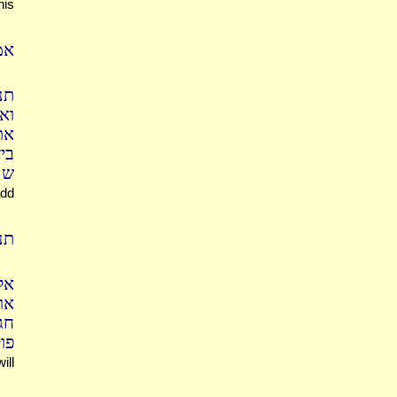
his
אמ
תנ
וא
את
בי
שה
add
תנו
אל
או
חגב
פו
ill