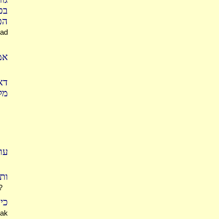
בכ
הכ
had
אמ
דא
מ:
ער
ות
?
כי
eak