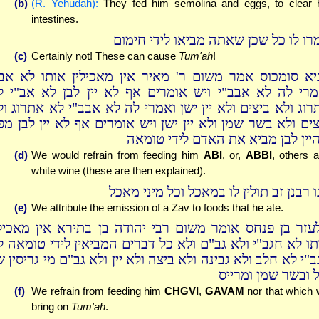
(b)
(R. Yehudah):
They fed him semolina and eggs, to clear 
intestines.
רו לו כל שכן שאתה מביאו לידי חימום
(c)
Certainly not! These can cause
Tum'ah
!
יא סומכוס אמר משום ר' מאיר אין מאכילין אותו לא אב"
מרי לה לא אבב"י ויש אומרים אף לא יין לבן לא אב"י ל
רוג ולא ביצים ולא יין ישן ואמרי לה לא אבב"י לא אתרוג ול
צים ולא בשר שמן ולא יין ישן ויש אומרים אף לא יין לבן מפנ
יין לבן מביא את האדם לידי טומאה
(d)
We would refrain from feeding him
ABI
, or,
ABBI
, others 
white wine (these are then explained).
 רבנן זב תולין לו במאכל וכל מיני מאכל
(e)
We attribute the emission of a Zav to foods that he ate.
עזר בן פנחס אומר משום רבי יהודה בן בתירא אין מאכילי
תו לא חגב"י ולא גב"ם ולא כל דברים המביאין לידי טומאה ל
"י לא חלב ולא גבינה ולא ביצה ולא יין ולא גב"ם מי גריסין 
ל ובשר שמן ומרייס
(f)
We refrain from feeding him
CHGVI
,
GAVAM
nor that which w
bring on
Tum'ah
.