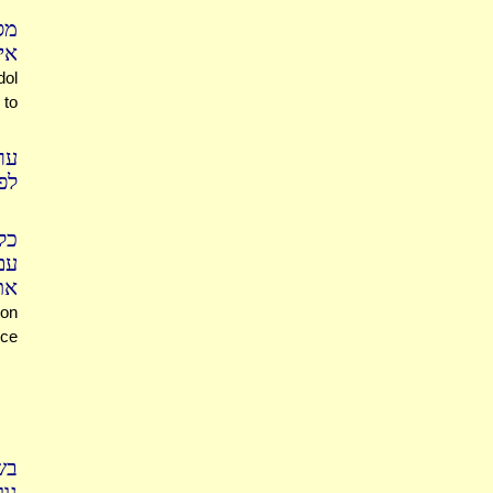
מסר
אי
dol
 to
ער
לפ
כל
עם
א:
 on
nce
בש
גו