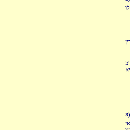
לו
ן
כ
א
3)
י
ו