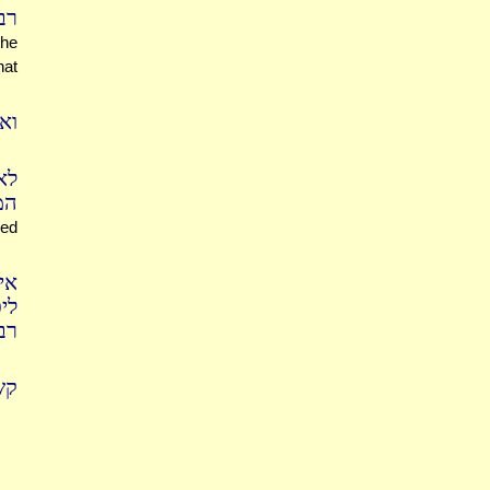
רב
the
hat
וא
לא
המ
ned
אי
לי
רב
ק: