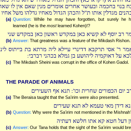
ח בנוי בחכמה ובעושר אחרים אומרים מנין שאם אין לו שאחי
הנים מגדלין אותו ת"ל והכהן הגדול מאחיו גדלהו משל אחיו
(a)
Question:
While he may have forgotten, but surely he 
learned (he is the
most
learned Kohen)!?
ר רב יוסף לא קשיא כאן במקדש ראשון כאן במקדש שני
(b)
Answer:
That greatness was a feature of the Mikdash Rishon.
מר ר' אסי תרקבא דדינרי עיילא ליה מרתא בת בייתוס לינא
לכא על דאוקמיה ליהושע בן גמלא בכהני רברבי
(c)
The Mikdash Sheini was corrupt in the office of Kohen Gadol.
THE PARADE OF ANIMALS
ב יום הכפורים שחרית וכו': תנא אף השעירים
(a)
The Beraisa taught that the Sa'irim were also presented.
נא דידן מאי טעמא לא תנא שעירים
(b)
Question:
Why were the Sa'irim not mentioned in the Mishnah
ון דעל חטא קא אתו חלשא דעתיה
(c)
Answer:
Our Tana holds that the sight of the Sa'irim would br