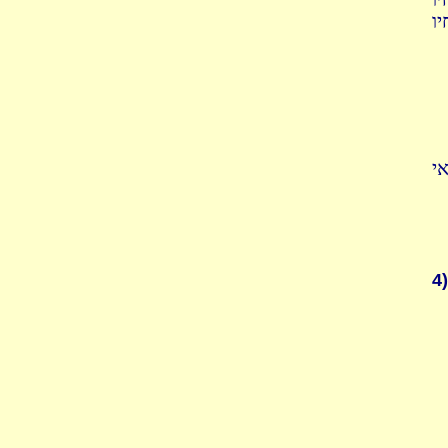
ו
י
4)