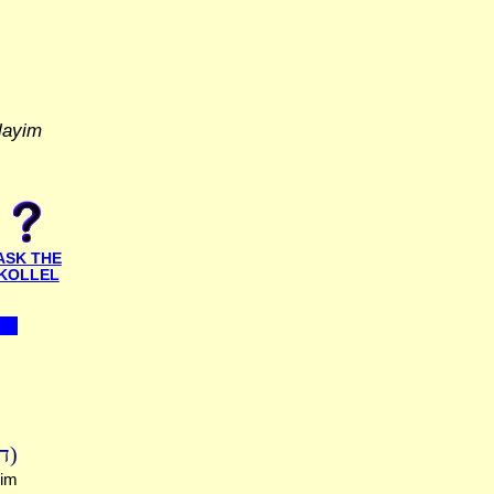
layim
ASK THE
KOLLEL
דף
mim