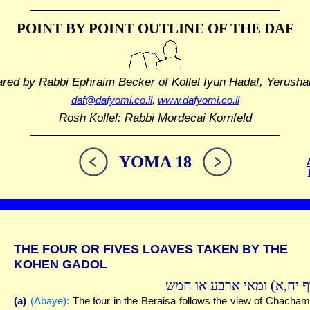
POINT BY POINT OUTLINE
OF THE DAF
ared by Rabbi Ephraim Becker
of Kollel Iyun Hadaf, Yerusha
daf@dafyomi.co.il
,
www.dafyomi.co.il
Rosh Kollel: Rabbi Mordecai Kornfeld
YOMA 18
THE FOUR OR FIVES LOAVES TAKEN BY THE
KOHEN GADOL
( יח,א) ומאי ארבע או חמש
(a)
(Abaye):
The four in the Beraisa follows the view of Chacha