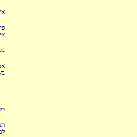
אי
פר
אי
בכ
אמ
ב:
כ':
תנ
למ