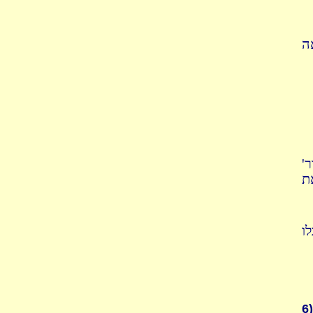
ה
(
ת
ו
6)