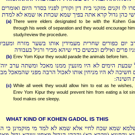
ו לו זקנים מזקני בית דין וקורין לפניו בסדר היום ואומרים 
שי כהן גדול קרא אתה בפיך שמא שכחת או שמא לא למדת
(a)
There were elders designated to be with the Kohen Ga
through his week of separation and they would encourage him
study/review the procedure.
ב יום כפורים שחרית מעמידין אותו בשער מזרח ומעבירי
ניו פרים ואילים וכבשים כדי שיהא מכיר ורגיל בעבודה
(b)
Erev Yom Kipur they would parade the animals before him.
 שבעת הימים לא היו מונעין ממנו מאכל ומשתה ערב יוה"
 חשיכה לא היו מניחין אותו לאכול הרבה מפני שהמאכל מבי
ת השינה
(c)
While all week they would allow him to eat as he wishes,
Erev Yom Kipur they would prevent him from eating a lot si
food makes one sleepy.
WHAT KIND OF KOHEN GADOL IS THIS
למא שמא שכח לחיי אלא שמא לא למד מי מוקמינן כי הא
ונא והתניא (ויקרא כא) והכהן הגדול מאחיו שיהא גדול מאחי