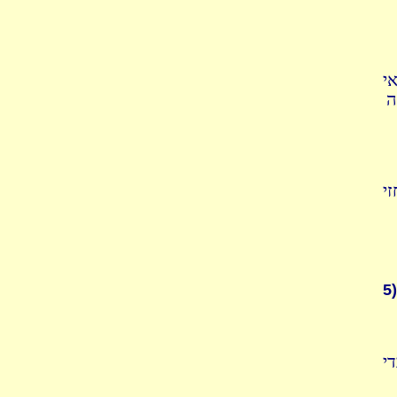
י
ה
י
5)
י