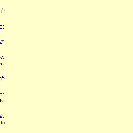
לר
נכ
וש
מש
hat
לר
נכ
the
מע
 to