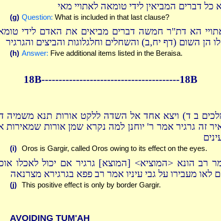
א כל דברים המביאין לידי טומאה לאתויי מאי
(g)
Question:
What is included in that last clause?
תויי הא דת"ר חמשה דברים מביאים את האדם לידי טומא
לו הן השום (דף יח,ב) והשחלים וחלגלוגות והביצים והגרגיר
(h)
Answer:
Five additional items listed in the Beraisa.
18B----------------------------------------18B
לכים ב ד) ויצא אחד אל השדה ללקט אורות תנא משמיה דר
יר זה גרגיר אמר ר' יוחנן למה נקרא שמן אורות שמאירות א
ינים
(i)
Oros is Gargir, called Oros owing to its effect on the eyes.
ר רב הונא <המוציא> [המוצא] גרגיר אם יכול לאכלו אוכל
ם לאו מעבירו על גבי עיניו אמר רב פפא בגרגירא מצרנאה
(j)
This positive effect is only by border Gargir.
AVOIDING TUM'AH