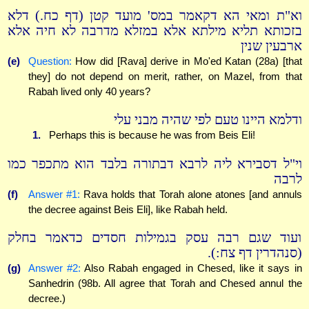
וא"ת ומאי הא דקאמר במס' מועד קטן (דף כח.) דלא
בזכותא תליא מילתא אלא במזלא מדרבה לא חיה אלא
ארבעין שנין
(e)
Question:
How did [Rava] derive in Mo'ed Katan (28a) [that
they] do not depend on merit, rather, on Mazel, from that
Rabah lived only 40 years?
ודלמא היינו טעם לפי שהיה מבני עלי
1.
Perhaps this is because he was from Beis Eli!
וי"ל דסבירא ליה לרבא דבתורה בלבד הוא מתכפר כמו
לרבה
(f)
Answer #1:
Rava holds that Torah alone atones [and annuls
the decree against Beis Eli], like Rabah held.
ועוד שגם רבה עסק בגמילות חסדים כדאמר בחלק
(סנהדרין דף צח:).
(g)
Answer #2:
Also Rabah engaged in Chesed, like it says in
Sanhedrin (98b. All agree that Torah and Chesed annul the
decree.)