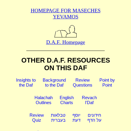
HOMEPAGE FOR MASECHES
YEVAMOS
D.A.F. Homepage
OTHER D.A.F. RESOURCES
ON THIS DAF
Insights to
Background
Review
Point by
the Daf
to the Daf
Questions
Point
Halachah
English
Revach
Outlines
Charts
l'Daf
Review
טבלאות
יוסף
חידונים
Quiz
בעברית
דעת
על הדף