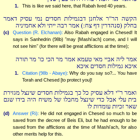
1.
This is like we said here, that Rabah lived 40 years.
הקשה הר"ר אלחנן דבגמילות חסדים נמי עסיק דאמר
בחלק (סנהדרין דף צח:) אמר רבה ייתי ולא אחמיניה
(c)
Question (R. Elchanan):
Also Rabah engaged in Chesed! It
says in Sanhedrin (98b) "may [Mashi'ach] come, and I will
not see him" (for there will be great afflictions at the time);
אמר ליה אביי מאי טעמא אמר מר הכי כו' מר תורה
איכא גמילות חסדים איכא
1.
Citation (98b - Abaye):
Why do you say so?... You have
Torah and Chesed [to protect you]!
ואמר ר"י דלא עסיק כל כך בגמילות חסדים שינצל מגזירת
בית עלי אבל כדי שינצל מחבלו של משיח היה בידו שגם
שאר זכיות עומדות לו
(d)
Answer (Ri):
He did not engaged in Chesed so much to be
saved from the decree of Beis Eli, but he had enough to be
saved from the afflictions at the time of Mashi'ach, for also
other merits help for this.