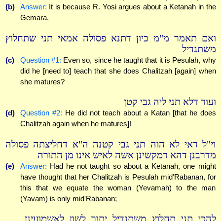
(b)
Answer:
It is because R. Yosi argues about a Ketanah in the
Gemara.
ואם תאמר מ"מ כיון דתנא פסולה אמאי תני שתחלוץ
משתגדיל
(c)
Question #1:
Even so, since he taught that it is Pesulah, why
did he [need to] teach that she does Chalitzah [again] when
she matures?
ועוד דלא תני ליה גבי קטן
(d)
Question #2:
He did not teach about a Katan [that he does
Chalitzah again when he matures]!
וי"ל דאי לא הוה תני גבי קטנה ה"א דחליצתה פסולה
מדרבנן דהא דמקשינן אשה לאיש אינו מן התורה
(e)
Answer:
Had he not taught so about a Ketanah, one might
have thought that her Chalitzah is Pesulah mid'Rabanan, for
this that we equate the woman (Yevamah) to the man
(Yavam) is only mid'Rabanan;
להכי תני תחלוץ משתגדיל יתור לשון לאשמועינן