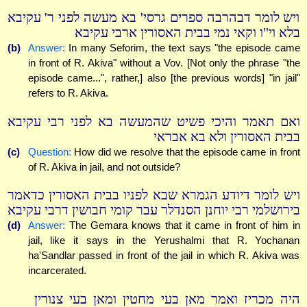
ויש לומר דבהרבה ספרים גרסי' בא מעשה לפני ר' עקיבא
בלא וי"ו וקאי נמי בבית האסורין ארבי עקיבא
(b)
Answer:
In many Seforim, the text says "the episode came
in front of R. Akiva" without a Vov. [Not only the phrase "the
episode came...", rather,] also [the previous words] "in jail"
refers to R. Akiva.
ואם תאמר והיכי פשיט שהמעשה בא לפני רבי עקיבא
בבית האסורין ולא בא אבראי
(c)
Question:
How did we resolve that the episode came in front
of R. Akiva in jail, and not outside?
ויש לומר דיודע הגמרא שבא לפניו בבית האסורין כדאמר
בירושלמי רבי יוחנן הסנדלר עבר קומי חבושין דרבי עקיבא
(d)
Answer:
The Gemara knows that it came in front of him in
jail, like it says in the Yerushalmi that R. Yochanan
ha'Sandlar passed in front of the jail in which R. Akiva was
incarcerated.
היה מכריז ואמר מאן בעי מחטין ומאן בעי צנורין