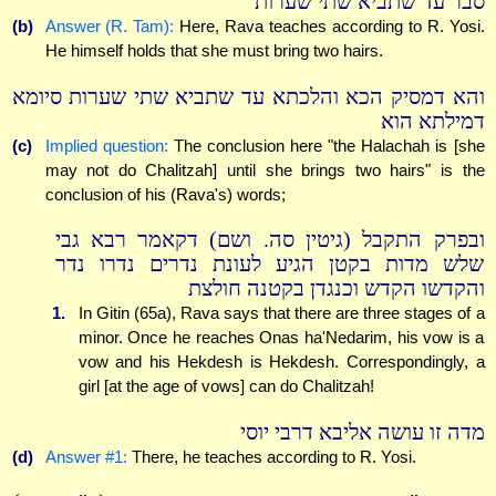
סבר עד שתביא שתי שערות
(b)
Answer (R. Tam):
Here, Rava teaches according to R. Yosi.
He himself holds that she must bring two hairs.
והא דמסיק הכא והלכתא עד שתביא שתי שערות סיומא
דמילתא הוא
(c)
Implied question:
The conclusion here "the Halachah is [she
may not do Chalitzah] until she brings two hairs" is the
conclusion of his (Rava's) words;
ובפרק התקבל (גיטין סה. ושם) דקאמר רבא גבי
שלש מדות בקטן הגיע לעונת נדרים נדרו נדר
והקדשו הקדש וכנגדן בקטנה חולצת
1.
In Gitin (65a), Rava says that there are three stages of a
minor. Once he reaches Onas ha'Nedarim, his vow is a
vow and his Hekdesh is Hekdesh. Correspondingly, a
girl [at the age of vows] can do Chalitzah!
מדה זו עושה אליבא דרבי יוסי
(d)
Answer #1:
There, he teaches according to R. Yosi.