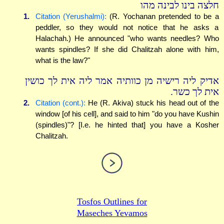
חלצה בינו לבינה מהו
1.
Citation (Yerushalmi):
(R. Yochanan pretended to be a
peddler, so they would not notice that he asks a
Halachah.) He announced "who wants needles? Who
wants spindles? If she did Chalitzah alone with him,
what is the law?"
אדיק ליה רישיה מן כוותיה אמר ליה אית לך כושין
אית לך כשר.
2.
Citation (cont.):
He (R. Akiva) stuck his head out of the
window [of his cell], and said to him "do you have Kushin
(spindles)"? [I.e. he hinted that] you have a Kosher
Chalitzah.
Tosfos Outlines for
Maseches Yevamos