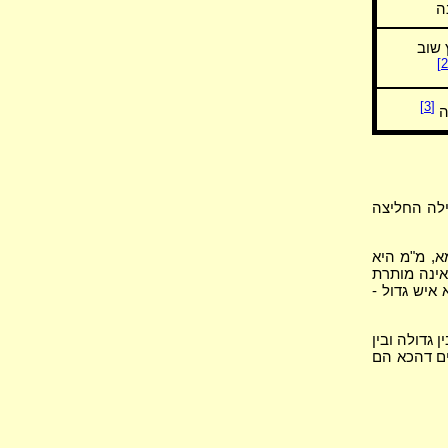
ה
 שוב
[3]
ה
לה החליצה
א, מ"מ היא
אינה מותרת
איש גדול -
 גדולה ובין
ים דהכא הם