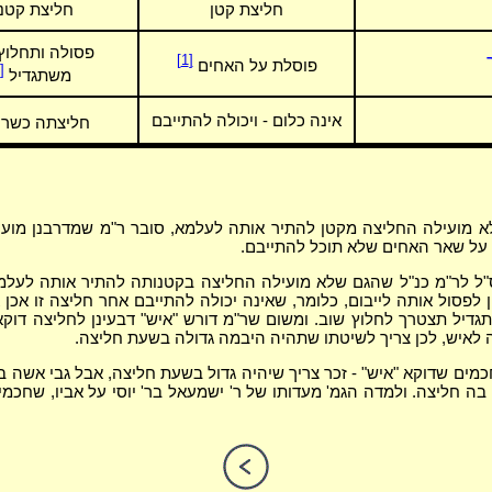
חליצת קטן
חליצת קטנ
פסולה ותחלוץ
[1]
פוסלת על האחים
[2]
משתגדיל
אינה כלום - ויכולה להתייבם
חליצתה כשר
 מועילה החליצה מקטן להתיר אותה לעלמא, סובר ר"מ שמדרבנן מועי
על שאר האחים שלא תוכל להתייבם.
"ל לר"מ כנ"ל שהגם שלא מועילה החליצה בקטנותה להתיר אותה לעלמ
ן לפסול אותה לייבום, כלומר, שאינה יכולה להתייבם אחר חליצה זו אכן 
גדיל תצטרך לחלוץ שוב. ומשום שר"מ דורש "איש" דבעינן לחליצה דוקא 
 לאיש, לכן צריך לשיטתו שתהיה היבמה גדולה בשעת חליצה.
מים שדוקא "איש" - זכר צריך שיהיה גדול בשעת חליצה, אבל גבי אשה בין
ה חליצה. ולמדה הגמ' מעדותו של ר' ישמעאל בר' יוסי על אביו, שחכמ