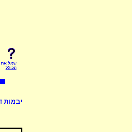
שאל את
הכולל
יבמות ד