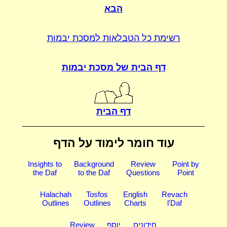
הבא
רשימת כל הטבלאות
למסכת יבמות
דף הבית של
מסכת יבמות
דף הבית
עוד חומר לימוד על הדף
Insights to
Background
Review
Point by
the Daf
to the Daf
Questions
Point
Halachah
Tosfos
English
Revach
Outlines
Outlines
Charts
l'Daf
חידונים
יוסף
Review