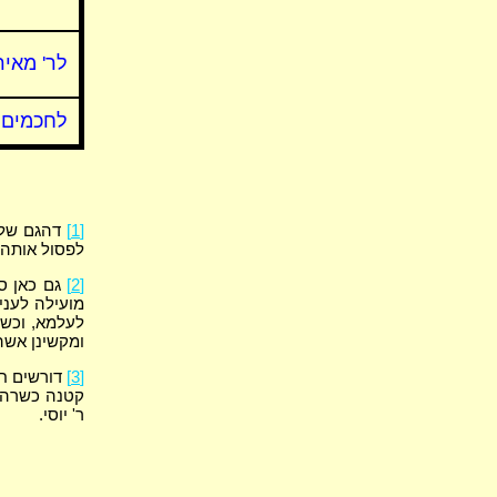
לר' מאיר
לחכמים
[1]
דהגם שלא
לפסול אותה 
[2]
גם כאן ס
מועילה לעני
לעלמא, וכשת
ומקשינן אשה
[3]
דורשים חכ
קטנה כשרה ב
ר' יוסי.