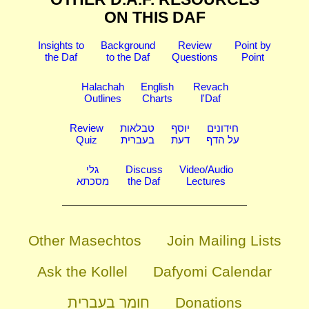
ON THIS DAF
Insights to
Background
Review
Point by
the Daf
to the Daf
Questions
Point
Halachah
English
Revach
Outlines
Charts
l'Daf
Review
טבלאות
יוסף
חידונים
Quiz
בעברית
דעת
על הדף
גלי
Discuss
Video/Audio
מסכתא
the Daf
Lectures
Other Masechtos
Join Mailing Lists
Ask the Kollel
Dafyomi Calendar
חומר בעברית
Donations