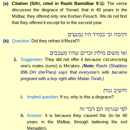
(a)
Citation (Sifri, cited in Rashi Bamidbar 9:1):
The verse
discusses the disgrace of Yisrael, that in 40 years in the
Midbar, they offered only one Korban Pesach. We do not find
that they offered it except for in the second year.
ותימה וכי במזיד היו נמנעים
(b)
Question:
Did they refrain b'Mezid?!
ואי משום מילת זכרים שהיו מעכבים
1.
Suggestion:
They did not offer it because circumcising
one's males (sons) is Me'akev.
(
Note:
Rashi (Shabbos
89b DH she'Paru) says that everyone's wife became
pregnant with a boy right after Matan Torah.)
וחשיב גנות
i.
Implied question:
If so, why is this a disgrace?
לפי שגרמו הם דבר זה
ii.
Answer:
It is because they caused this (to be 40
years in the Midbar, through believing the evil
Meraglim).