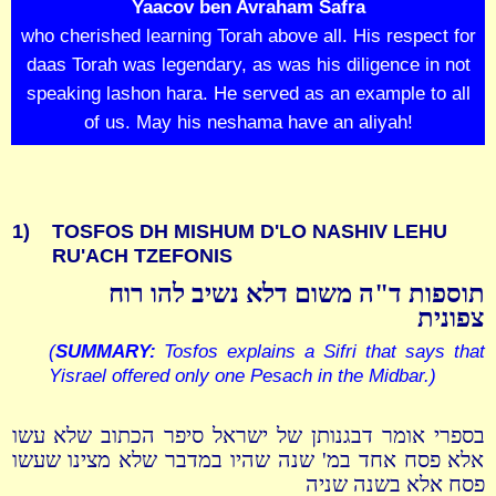
Yaacov ben Avraham Safra
who cherished learning Torah above all. His respect for
daas Torah was legendary, as was his diligence in not
speaking lashon hara. He served as an example to all
of us. May his neshama have an aliyah!
1)
TOSFOS DH MISHUM D'LO NASHIV LEHU
RU'ACH TZEFONIS
תוספות ד"ה משום דלא נשיב להו רוח
צפונית
(
SUMMARY:
Tosfos explains a Sifri that says that
Yisrael offered only one Pesach in the Midbar.)
בספרי אומר דבגנותן של ישראל סיפר הכתוב שלא עשו
אלא פסח אחד במ' שנה שהיו במדבר שלא מצינו שעשו
פסח אלא בשנה שניה