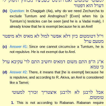
למעוטי טומטום ואנדרוגינוס כשביציו מבחוץ תיפוק לי
דערל הוא דפטור
(b)
Question:
In Chagigah (4a), why do we need Zechurcha to
exclude Tumtum and Androginus? [Even] when his (a
Tumtum's) testicles can be seen [and he is a Vadai male], I
already know that he is exempt because he is an Arel!
וי"ל דטומטום כיון דלא אפשר למול לא מאיס ולא מיפטר
מטעם ערל
(c)
Answer #1:
Since one cannot circumcise a Tumtum, he is
not repulsive. He is not exempt due to Arel.
א"נ ה"פ התם משום דמאיס וחשיב התם לר' עקיבא ערל
כי טמא
(d)
Answer #2:
There, it means that [he is exempt] because he
is repulsive, and according to R. Akiva, an Arel is considered
like a Tamei;
אבל לרבנן לא ולרבנן איצטריך זכורך למעוטי
טומטום.
1.
This is not according to Rabanan. Rabanan require