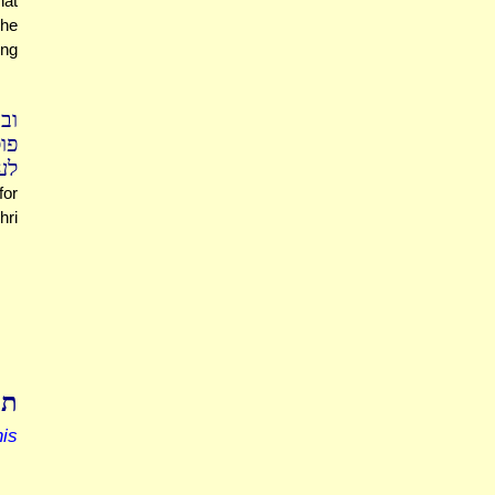
hat
 he
ing
וב
פו
לע.
for
hri
תו
is