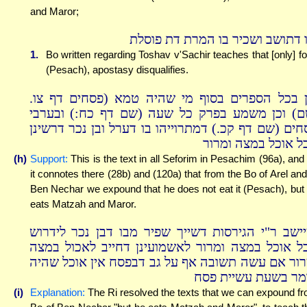
and Maror;
ו דתושב ושכיר בו המרת דת פוסלת
1.
Bo written regarding Toshav v'Sachir teaches that [only] for
(Pesach), apostasy disqualifies.
כן בכל הספרים בסוף מי שהיה טמא (פסחים דף צו
ם) וכן משמע בפרק כל שעה (שם דף כח:) ובערבי
חים (שם דף קכ.) דמתרוייהו בו דערל ובן נכר דרשינן
ל אוכל במצה ומרור
(h)
Support:
This is the text in all Seforim in Pesachim (96a), and
it connotes there (28b) and (120a) that from the Bo of Arel and
Ben Nechar we expound that he does not eat it (Pesach), but
eats Matzah and Maror.
יישב ר"י הגירסות דשייך שפיר מבו דבן נכר לידרוש
ל אוכל במצה ומרור לאשמועינן דחייב לאכול במצה
רור אם עשה תשובה אף על גב דבפסח אין אוכל שהיה
מר בשעת עשיית פסח
(i)
Explanation:
The Ri resolved the texts that we can expound f