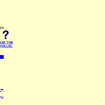
yim
ASK THE
KOLLEL
ת'
he