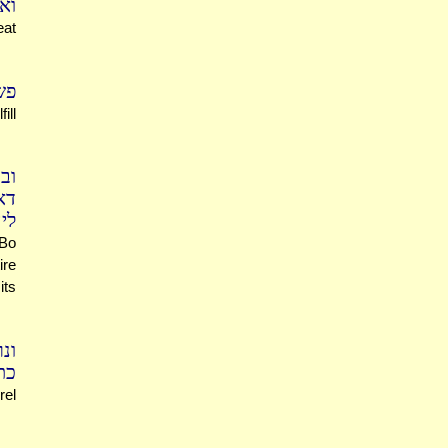
וא
eat
פש
ill
וב
דא
לי
 Bo
ire
its
ונ
כת
rel