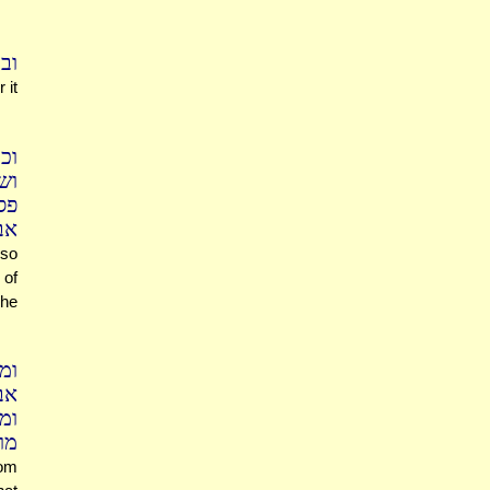
וב
 it
ו.
וש
פס
אב
 so
 of
 he
ומ
אב
ומ
מו
rom