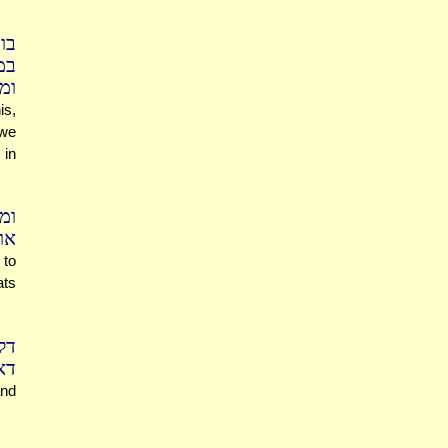
בו
במ
ומ
is,
 we
 in
ומ
או
 to
ats
דל
דא
and