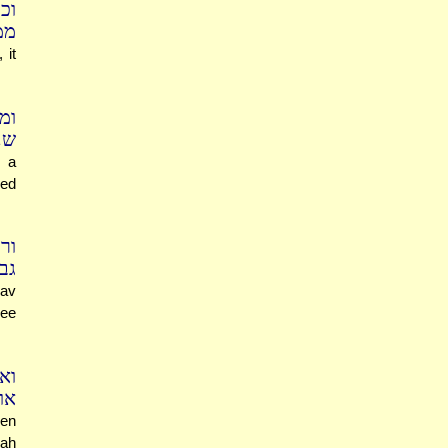
וכ
ממ
 it
ומ
שנ
e a
eed
ו)
גב
hav
ree
וא
או
Ben
zah