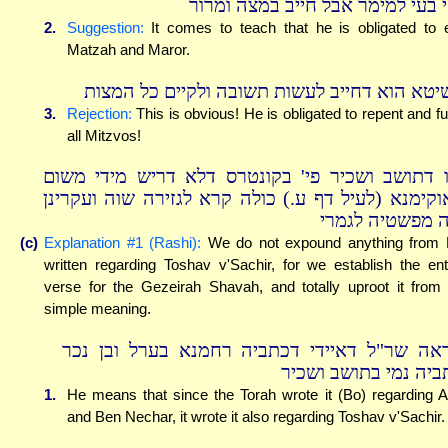
י בעי למימר אבל חייב במצה ומרור
2.
Suggestion:
It comes to teach that he is obligated to 
Matzah and Maror.
יטא הוא דחייב לעשות תשובה ולקיים כל המצות
3.
Rejection:
This is obvious! He is obligated to repent and fulf
all Mitzvos!
ו דתושב ושכיר פי' בקונטרס דלא דריש מידי משום
וקימנא (לעיל דף ע.) כולה קרא לגזירה שוה ועקרינן
ה מפשטיה לגמרי
(c)
Explanation #1 (Rashi):
We do not expound anything from
written regarding Toshav v'Sachir, for we establish the ent
verse for the Gezeirah Shavah, and totally uproot it from 
simple meaning.
ראה שר"ל דאיידי דכתביה רחמנא בערל ובן נכר
ביה נמי בתושב ושכיר
1.
He means that since the Torah wrote it (Bo) regarding A
and Ben Nechar, it wrote it also regarding Toshav v'Sachir.