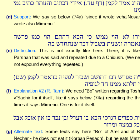
ה"ג אמר לקמן (דף עד.) איידי דכתיב והנותר כתיב נמי
נו
(d)
Support:
We say so below (74a) "since it wrote veha'Nosar,
wrote also Mimenu."
יהו לא הוי ממש כי הכא דהתם הוי כמו פרשה
אמרה ונשנית בשביל דבר שנתחדש בה
(e)
Distinction:
This is not exactly like here. There, it is lik
Parshah that was said and repeated due to a Chidush. (We n
not expound everything repeated.)
ר"ת מפרש דבו דתושב ושכיר לגופיה כדאמר לקמן (שם
י תלתא ממנו חד לגופיה
(f)
Explanation #2 (R. Tam):
We need "Bo" written regarding Tos
v'Sachir for it itself, like it says below (74a) regarding the th
times it says Mimenu. One is for it itself.
ית ספרים דגרסי הכא בו דערל ובן נכר בו אין אוכל אבל
כל במצה ומרור
(g)
Alternate text:
Some texts say here "Bo" of Arel and of 
Nechar - he does not eat it (Korban Pesach), but he eats Mat