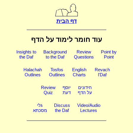
דף הבית
עוד חומר לימוד על הדף
Insights to
Background
Review
Point by
the Daf
to the Daf
Questions
Point
Halachah
Tosfos
English
Revach
Outlines
Outlines
Charts
l'Daf
חידונים
יוסף
Review
על הדף
דעת
Quiz
Video/Audio
Discuss
גלי
Lectures
the Daf
מסכתא