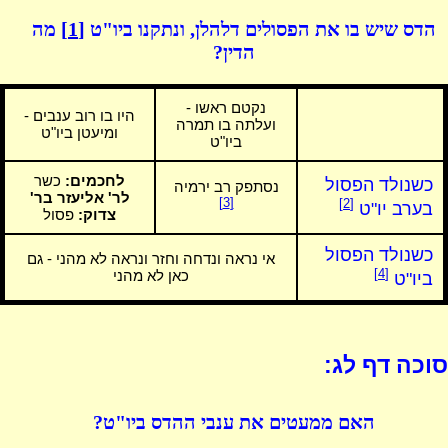
הדס שיש בו את הפסולים דלהלן, ונתקנו ביו"ט
[1]
מה
הדין?
נקטם ראשו -
היו בו רוב ענבים -
ועלתה בו תמרה
ומיעטן ביו"ט
ביו"ט
לחכמים:
כשר
כשנולד הפסול
נסתפק רב ירמיה
לר' אליעזר בר'
[3]
[2]
בערב יו"ט
צדוק:
פסול
כשנולד הפסול
אי נראה ונדחה וחזר ונראה לא מהני - גם
[4]
כאן לא מהני
ביו"ט
סוכה דף לג:
האם ממעטים את ענבי ההדס ביו"ט?