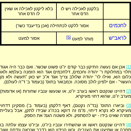
בלקטן לאכילה ויש לו
בלא ליקטן לאכילה או שאין
הדס אחר
לו הדס אחר
לחכמים
אסור ללקט לכתחילה (אכן בדיעבד כשר)
לראב"ש
[5]
אסור למעט
מותר למעט
[1]
אכן אם נעשה התיקון כבר קודם יו"ט פשוט שכשר. ואם כבר היה אגוד
תלוי במחלוקת ר' יהודה וחכמים, דלחכמים אגד הוא הזמנה בעלמא ולאו
כלום הוא, ואילו לר' יהודה שלולב צריך אגד א"כ יש כאן "תעשה ולא מן
העשוי" - אם ילפינן לולב מסוכה. וכמבואר בתוס' (בעמוד ב' ד"ה לעולם).
[2]
דהיינו שנקטם ראשו בערב יו"ט, או שנעשו ענביו שחורות (או אדומות)
מערב יו"ט, שהוא דחוי מעיקרא.
[3]
וביארו התוס' (בד"ה נקטם), דאף דלקמן (בעמוד ב') מסקינן דדחוי
מעיקרא לא נקרא דיחוי, מ"מ זה דוקא בכה"ג שבידו לתקן, אבל בעליית
תמרה שאינו בידו - יש להסתפק. ולא פשטה הגמ' את הספק.
[4]
דהיינו שנקטם ראשו או שהשחירו ענביו ביו"ט, וביו"ט עצמו עלתה בו
תמרה או שמיעט את הענבים, וכאן הנידון הוא בדבר שנראה ונדחה ושוב