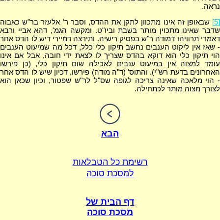
נראה.
[5]
שבאופן זה אינו מתכוון לתקן את ההדס, וסבר ר' אלעזר בר"ש כאבוה
שדבר שאינו מתכוין מותר בשבת וביו"ט. ומקשה הגמ', דהא אביי ורבא
דאמרי תרוויהו דמודה ר"ש בפסיק רישיה. ותירצה דמיירי דיש לו הדס אחר
- שאז אין ליקוט הענבים נחשב תיקון כלי כלל, דכל מה שמיעוט הענבים
הוי תיקון כלי הוא דוקא בהדס שצריך לו לצאת ידי חובה, אבל אם אינו
עומד למצוה אין במיעוט ענבים לאכילה שום תיקון כלי, (כן פירשו
האחרונים בדעת רש"י). והתוס' (ד"ה מודה) פירשו, דכיון שיש לו הדס אחר
- הוי מלאכה שאינה צריכה לגופה שס"ל לר"ש שפטור, וכיון שכאן הוא
לצורך מצוה מותר לכתחילה.
הבא
רשימת כל הטבלאות
למסכת סוכה
דף הבית של
מסכת סוכה