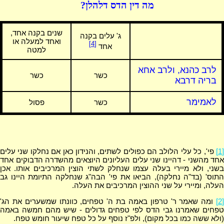
מה דין הדס דלהלן?
שנים בקנה אחד,
ג' עלים בקנה
ואחד למעלה או
[4]
אחד
למטה
לרב כהנא, ולרב אחא
כשר
כשר
בריה דרבא
לאמימר
כשר
פסול
[1]
פי', כל עלי הלולב הם כפולים לשתים, והנידון כאן אם נחלקו שני עלים
אחד מהשני - דהיינו שני עלים העליונים היוצאים מהשדרה הדבוקים אחד
בשני, ולא מיירי בעלה עצמו שנחלק לשתי הוצין המרכיבים אותו. אכן
התוס' (בד"ה נחלקה), הביאו את פי' הבה"ג שנחלקה התיומת היינו גב
העלה, ומיירי על שני ההוצין המרכיבים את העלה.
[2]
ומה שאמר ר' טרפון באמה בת ה' טפחים, כוונתו שמשערים את הג'
טפחים שאמרנו גבי הדס לפי טפחים גדולים - שיש מהם חמשה באמה
(ולא ששה כמו בכל מקום), ולפ"ז נוסף על כל טפח שיעור חומש טפח.