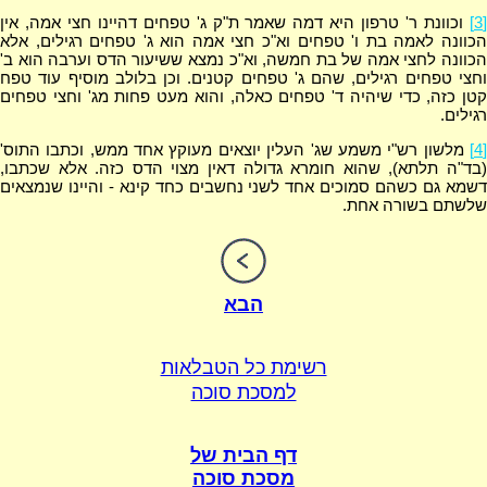
[3]
וכוונת ר' טרפון היא דמה שאמר ת"ק ג' טפחים דהיינו חצי אמה, אין
הכוונה לאמה בת ו' טפחים וא"כ חצי אמה הוא ג' טפחים רגילים, אלא
הכוונה לחצי אמה של בת חמשה, וא"כ נמצא ששיעור הדס וערבה הוא ב'
וחצי טפחים רגילים, שהם ג' טפחים קטנים. וכן בלולב מוסיף עוד טפח
קטן כזה, כדי שיהיה ד' טפחים כאלה, והוא מעט פחות מג' וחצי טפחים
רגילים.
[4]
מלשון רש"י משמע שג' העלין יוצאים מעוקץ אחד ממש, וכתבו התוס'
(בד"ה תלתא), שהוא חומרא גדולה דאין מצוי הדס כזה. אלא שכתבו,
דשמא גם כשהם סמוכים אחד לשני נחשבים כחד קינא - והיינו שנמצאים
שלשתם בשורה אחת.
הבא
רשימת כל הטבלאות
למסכת סוכה
דף הבית של
מסכת סוכה