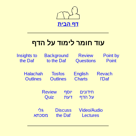
דף הבית
עוד חומר לימוד על הדף
Insights to
Background
Review
Point by
the Daf
to the Daf
Questions
Point
Halachah
Tosfos
English
Revach
Outlines
Outlines
Charts
l'Daf
חידונים
יוסף
Review
על הדף
דעת
Quiz
Video/Audio
Discuss
גלי
Lectures
the Daf
מסכתא